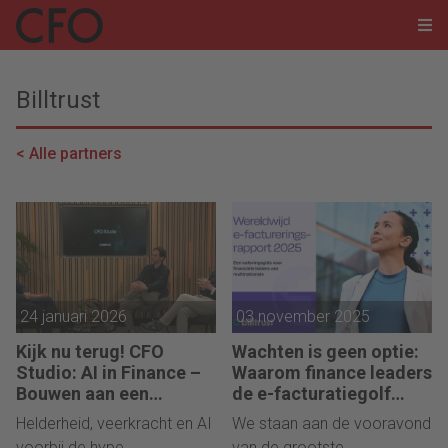
Billtrust
< Alle partners
24 januari 2026
03 november 2025
Kijk nu terug! CFO
Wachten is geen optie:
Studio: AI in Finance –
Waarom finance leaders
Bouwen aan een
de e-facturatiegolf
veerkrachtige
onderschatten
Helderheid, veerkracht en AI
We staan aan de vooravond
organisatie
voorbij de hype,
van de grootste