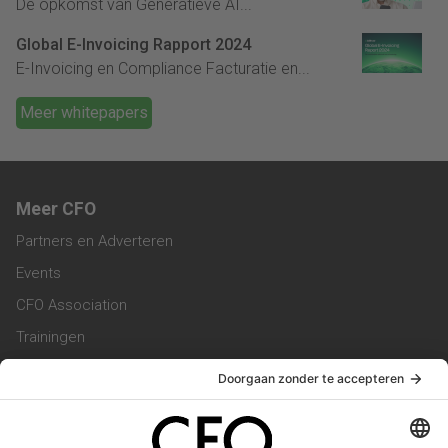
De opkomst van Generatieve AI...
Global E-Invoicing Rapport 2024
E-Invoicing en Compliance Facturatie en...
Meer whitepapers
Meer CFO
Partners en Adverteren
Events
CFO Association
Trainingen
Magazine
Vacatures
Service & Contact