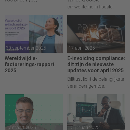
omwenteling in fiscale
compliance ooit. Toch zijn
de meeste bedrijven totaal
onvoorbereid.
30 september 2025
17 april 2025
Wereldwijd e-
E-invoicing compliance:
facturerings-rapport
dit zijn de nieuwste
2025
updates voor april 2025
Billtrust licht de belangrijkste
veranderingen toe.
17 maart 2025
15 januari 2025