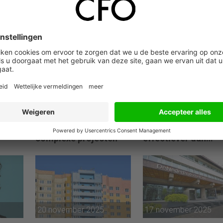
20 juni 2026
23 mei 2026
nale
Invest-NL stapt in
DNB: gerichte
appen
financiering van
keteninterventies
complexe projecten
effectiever dan
renteverhogingen b
inflatieschokken
20 november 2025
17 november 2025