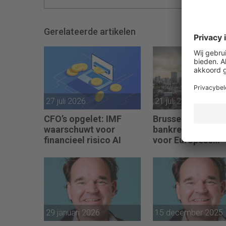
Gerelateerde artikelen
27 juli 2026
21 juli 2026
CFO’s opgelet: IMF
Brussel wil natio
waarschuwt voor
bankregels schr
financieel risico AI
voor Europese
bankenunie
29 januari 2026
15 december 2025