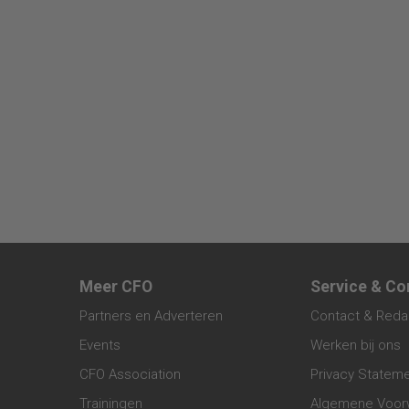
Meer CFO
Service & Co
Partners en Adverteren
Contact & Reda
Events
Werken bij ons
CFO Association
Privacy Statem
Trainingen
Algemene Voor