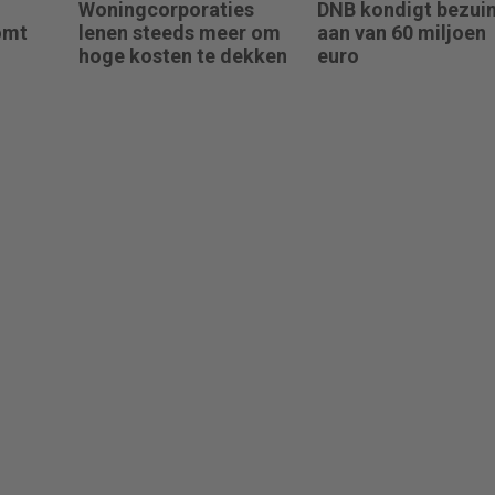
Woningcorporaties
DNB kondigt bezui
omt
lenen steeds meer om
aan van 60 miljoen
hoge kosten te dekken
euro