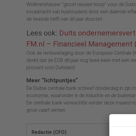
Wollmershäuser “gloort nieuwe hoop” voor de Duits
koopkracht van huishoudens door een dalende inflatie
de tweede helft van dit jaar doorzet.
Lees ook:
Duits ondernemersvertr
FM.nl – Financieel Management 
Ook de renteverlaging door de Europese Centrale Ba
denkt dat de ECB dit jaar nog twee keer met een ren
procent voor Duitsland.
Meer “lichtpuntjes”
De Duitse centrale bank schreef donderdag in zijn m
economie, waaronder in de industrie en de buitenl
De centrale bank verwachtte eerder deze maand nog 
groei vaart winnen.
Redactie (CFO)