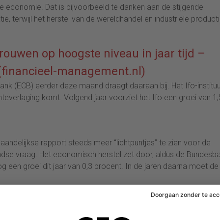
e economie. Dat is bijvoorbeeld te danken aan de stijgende
, terwijl het herstel van de wereldhandel en industriële producti
ouwen op hoogste niveau in jaar tijd –
(financieel-management.nl)
nk (ECB) eerder deze maand draagt daaraan bij. Het Ifo-instituu
teverlaging komt. Volgend jaar voorziet het Ifo een groei van 1,
aandelijkse rapport steeds meer “lichtpuntjes” te zien voor de
andse vraag. Het economisch herstel zet door, aldus de Bundesb
een groei dit jaar van 0,3 procent. In de jaren daarna moet de