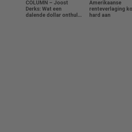
COLUMN – Joost
Amerikaanse
Derks: Wat een
renteverlaging k
dalende dollar onthult
hard aan
over een vergeten
valutarisico