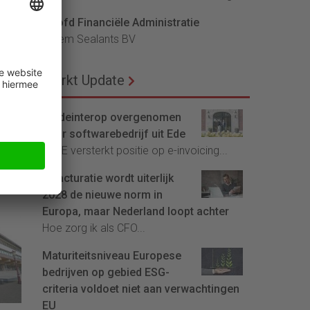
Hoofd Financiële Administratie
Bloem Sealants BV
Markt Update
Tradeinterop overgenomen
door softwarebedrijf uit Ede
4CEE versterkt positie op e-invoicing...
E-facturatie wordt uiterlijk
2028 de nieuwe norm in
ij
Europa, maar Nederland loopt achter
Hoe zorg ik als CFO...
Maturiteitsniveau Europese
bedrijven op gebied ESG-
criteria voldoet niet aan verwachtingen
EU