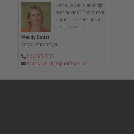
Kan ik je van dienst zijn
met advies? Bel of mail
gerust. Ik neem graag
de tijd voor je.
Wendy Batist
Accountmanager
0613874555
wendybatist@sijthoffmedia.nl