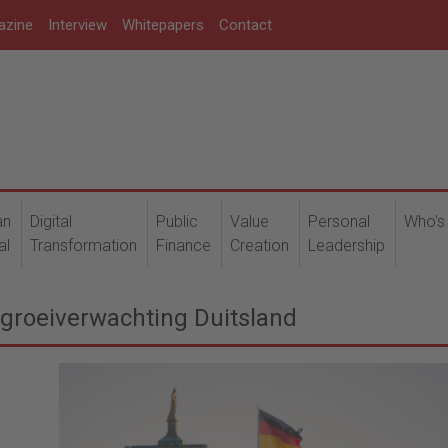
azine
Interview
Whitepapers
Contact
an
Digital
Public
Value
Personal
Who's
al
Transformation
Finance
Creation
Leadership
 groeiverwachting Duitsland