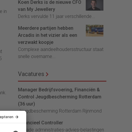
Koen Derks is de nieuwe CFO
van My Jewellery
e in
Derks vervulde 11 jaar verschillende...
Meerdere partijen hebben
Arcadis in het vizier als een
verzwakt koopje
Complexe aandeelhoudersstructuur staat
t
snelle overname...
5
Vacatures
Manager Bedrijfsvoering, Financiën &
ank.
Control Jeugdbescherming Rotterdam
(36 uur)
Jeugdbescherming Rotterdam Rijnmond
Financieel Controller
lArcade administraties-advies-belastingen