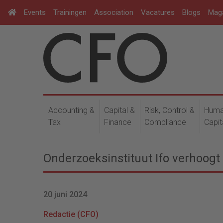
Events
Trainingen
Association
Vacatures
Blogs
Mag
Accounting &
Capital &
Risk, Control &
Hum
Tax
Finance
Compliance
Capit
Onderzoeksinstituut Ifo verhoogt
20 juni 2024
Redactie (CFO)