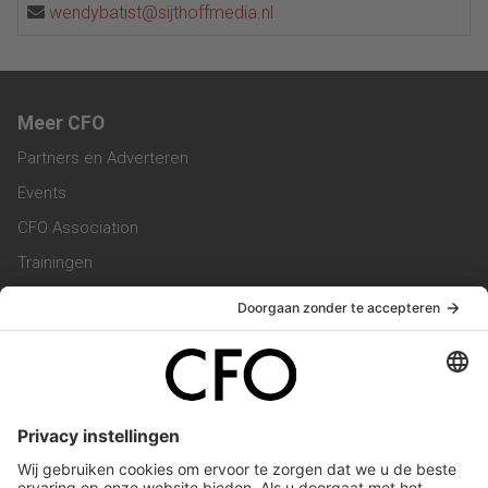
wendybatist@sijthoffmedia.nl
Meer CFO
Partners en Adverteren
Events
CFO Association
Trainingen
Magazine
Vacatures
Service & Contact
Contact & Redactie
Werken bij ons
Privacy Statement