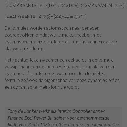
D4#&”-“&AANTAL.ALS(D$4#:D4#;D4#);D4#&”-“&AANTAL.ALS(D
F4=ALS(AANTAL.ALS($E$4#;E4#)=2;”x”;””)
De formules worden automatisch naar beneden
doorgetrokken omdat we te maken hebben met
dynamische matrixformules, die u kunt herkennen aan de
blauwe omkadering.
Het hashtag-teken # achter een cel-adres in de formule
verwijst naar een cel-adres welke deel uitmaakt van een
dynamisch formulebereik, waardoor de uiteindelijke
formule zelf ook de eigenschap van deze dynamiek erf en
een dynamische matrixformule wordt.
Tony
de Jonker werkt als interim Controller annex
Finance-Exel-Power BI- trainer voor gerenommeerde
bedrijven.
Sinds 1985 heeft hij honderden rekenmodellen