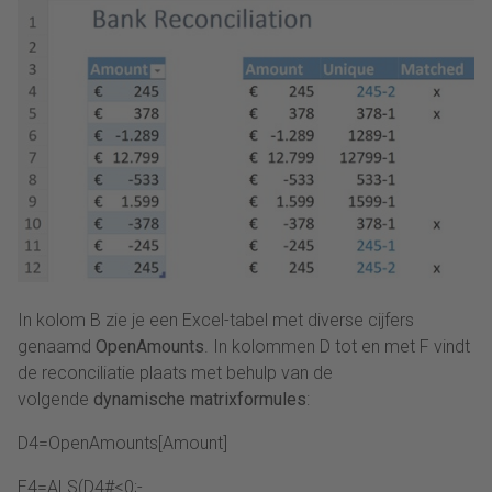
In kolom B zie je een Excel-tabel met diverse cijfers
genaamd
OpenAmounts
. In kolommen D tot en met F vindt
de reconciliatie plaats met behulp van de
volgende
dynamische matrixformules
:
D4=OpenAmounts[Amount]
E4=ALS(D4#<0;-