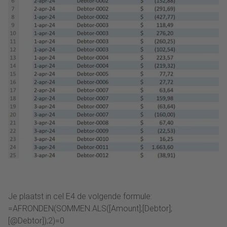
Je plaatst in cel E4 de volgende formule:
=AFRONDEN(SOMMEN.ALS([Amount];[Debtor];
[@Debtor]);2)=0