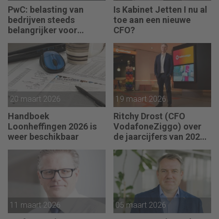
PwC: belasting van
Is Kabinet Jetten I nu al
bedrijven steeds
toe aan een nieuwe
belangrijker voor
CFO?
overheidsfinanciën
20 maart 2026
19 maart 2026
Handboek
Ritchy Drost (CFO
Loonheffingen 2026 is
VodafoneZiggo) over
weer beschikbaar
de jaarcijfers van 2025:
“In ons strategisch plan
hebben we bewust
gekozen om nu te
investeren. De eerste
resultaten zijn al
zichtbaar.”
11 maart 2026
05 maart 2026