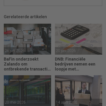
Gerelateerde artikelen
26 juni 2026
20 juni 2026
BaFin onderzoekt
DNB: Financiële
Zalando om
bedrijven nemen een
ontbrekende transactie
loopje met
in jaarrekening
aftrekposten
vastekostenvereiste
20 mei 2026
14 april 2026