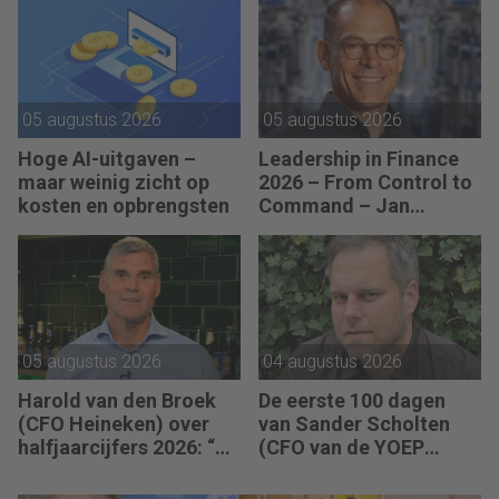
05 augustus 2026
05 augustus 2026
Hoge AI-uitgaven –
Leadership in Finance
maar weinig zicht op
2026 – From Control to
kosten en opbrengsten
Command – Jan
Hendrik van Gilst (CFO
van The Protein
Brewery): “Je moet
vaak met relatief weinig
data toch knopen
doorhakken.”
05 augustus 2026
04 augustus 2026
Harold van den Broek
De eerste 100 dagen
(CFO Heineken) over
van Sander Scholten
halfjaarcijfers 2026: “De
(CFO van de YOEP
strategie werkt en de
Groep): “Financiële
vooruitgang is
sturing werkt pas echt