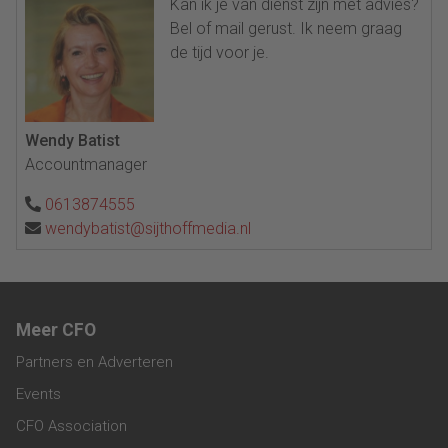
Kan ik je van dienst zijn met advies?
Bel of mail gerust. Ik neem graag
de tijd voor je.
Wendy Batist
Accountmanager
0613874555
wendybatist@sijthoffmedia.nl
Meer CFO
Partners en Adverteren
Events
CFO Association