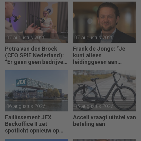
07 augustus 2026
07 augustus 2026
Petra van den Broek
Frank de Jonge: “Je
(CFO SPIE Nederland):
kunt alleen
“Er gaan geen bedrijven
leidinggeven aan
failliet omdat ze geen
anderen als je leiding
winst maken.”
kunt geven aan jezelf.”
06 augustus 2026
05 augustus 2026
Faillissement JEX
Accell vraagt uitstel van
Backoffice II zet
betaling aan
spotlicht opnieuw op
JEX