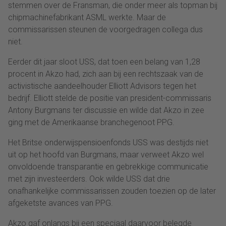
stemmen over de Fransman, die onder meer als topman bij
chipmachinefabrikant ASML werkte. Maar de
commissarissen steunen de voorgedragen collega dus
niet.
Eerder dit jaar sloot USS, dat toen een belang van 1,28
procent in Akzo had, zich aan bij een rechtszaak van de
activistische aandeelhouder Elliott Advisors tegen het
bedrijf. Elliott stelde de positie van president-commissaris
Antony Burgmans ter discussie en wilde dat Akzo in zee
ging met de Amerikaanse branchegenoot PPG.
Het Britse onderwijspensioenfonds USS was destijds niet
uit op het hoofd van Burgmans, maar verweet Akzo wel
onvoldoende transparantie en gebrekkige communicatie
met zijn investeerders. Ook wilde USS dat drie
onafhankelijke commissarissen zouden toezien op de later
afgeketste avances van PPG.
Akzo gaf onlangs bij een speciaal daarvoor belegde