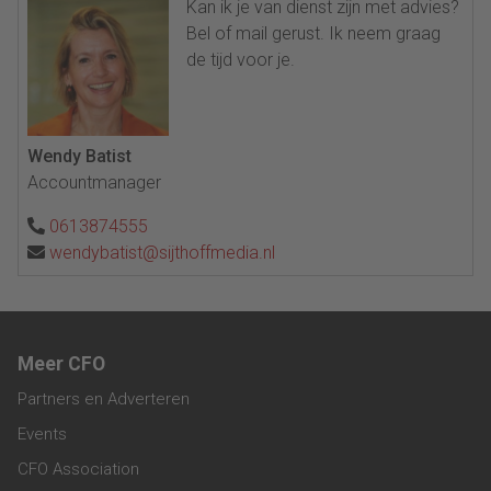
Kan ik je van dienst zijn met advies?
Bel of mail gerust. Ik neem graag
de tijd voor je.
Wendy Batist
Accountmanager
0613874555
wendybatist@sijthoffmedia.nl
Meer CFO
Partners en Adverteren
Events
CFO Association