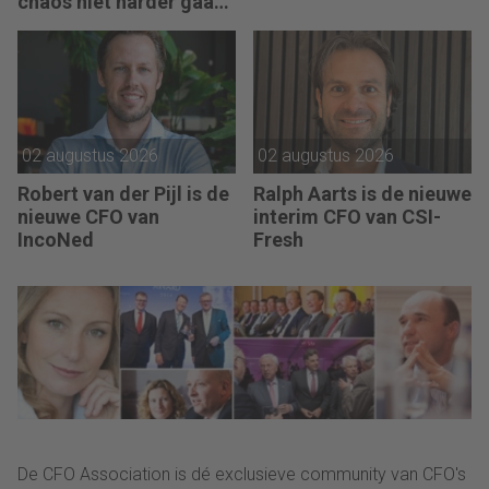
chaos niet harder gaan
rennen, maar teruggaan
naar de fundamenten.”
02 augustus 2026
02 augustus 2026
Robert van der Pijl is de
Ralph Aarts is de nieuwe
nieuwe CFO van
interim CFO van CSI-
IncoNed
Fresh
De CFO Association is dé exclusieve community van CFO's