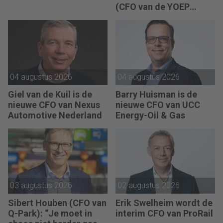
(CFO van de YOEP
Groep): “Financiële
sturing werkt pas echt
als mensen begrijpen
waarom keuzes nodig
zijn.”
04 augustus 2026
04 augustus 2026
Giel van de Kuil is de
Barry Huisman is de
nieuwe CFO van Nexus
nieuwe CFO van UCC
Automotive Nederland
Energy-Oil & Gas
03 augustus 2026
02 augustus 2026
Sibert Houben (CFO van
Erik Swelheim wordt de
Q-Park): “Je moet in
interim CFO van ProRail