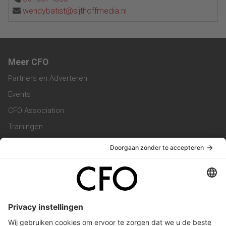
wendybatist@sijthoffmedia.nl
Meer CFO
Partners en Adverteren
Events
CFO Association
Trainingen
Magazine
Vacatures
Service & Contact
Contact & Redactie
Werken bij ons
Privacy Statement