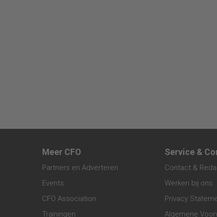
Meer CFO
Service & Co
Partners en Adverteren
Contact & Reda
Events
Werken bij ons
CFO Association
Privacy Statem
Trainingen
Algemene Voor