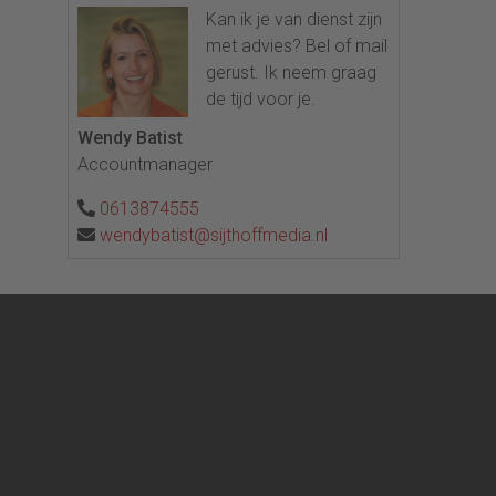
Kan ik je van dienst zijn
met advies? Bel of mail
gerust. Ik neem graag
de tijd voor je.
Wendy Batist
Accountmanager
0613874555
wendybatist@sijthoffmedia.nl