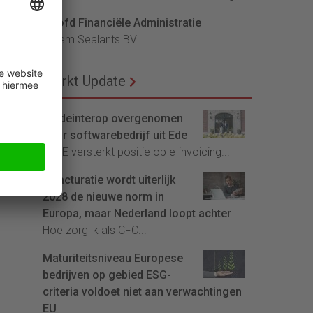
Hoofd Financiële Administratie
Bloem Sealants BV
Markt Update
Tradeinterop overgenomen
door softwarebedrijf uit Ede
4CEE versterkt positie op e-invoicing...
E-facturatie wordt uiterlijk
2028 de nieuwe norm in
Europa, maar Nederland loopt achter
Hoe zorg ik als CFO...
Maturiteitsniveau Europese
bedrijven op gebied ESG-
criteria voldoet niet aan verwachtingen
EU