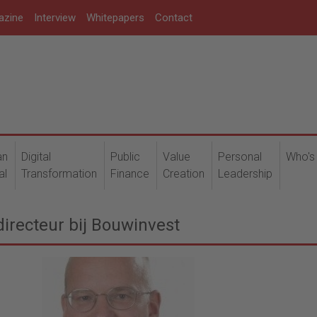
azine
Interview
Whitepapers
Contact
an
Digital
Public
Value
Personal
Who's
al
Transformation
Finance
Creation
Leadership
directeur bij Bouwinvest