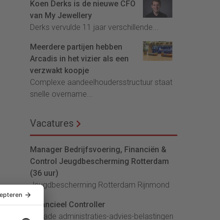
Koen Derks is de nieuwe CFO
van My Jewellery
Derks vervulde 11 jaar verschillende...
Meerdere partijen hebben
Arcadis in het vizier als een
verzwakt koopje
Complexe aandeelhoudersstructuur staat
snelle overname...
Vacatures
Manager Bedrijfsvoering, Financiën &
Control Jeugdbescherming Rotterdam
(36 uur)
Jeugdbescherming Rotterdam Rijnmond
Financieel Controller
lArcade administraties-advies-belastingen