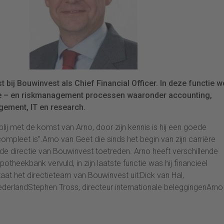
t bij Bouwinvest als Chief Financial Officer. In deze functie w
ële – en riskmanagement processen waaronder accounting,
gement, IT en research.
 blij met de komst van Arno, door zijn kennis is hij een goede
mpleet is”.Arno van Geet die sinds het begin van zijn carrière
t de directie van Bouwinvest toetreden. Arno heeft verschillende
ypotheekbank vervuld, in zijn laatste functie was hij financieel
taat het directieteam van Bouwinvest uit:Dick van Hal,
NederlandStephen Tross, directeur internationale beleggingenArno