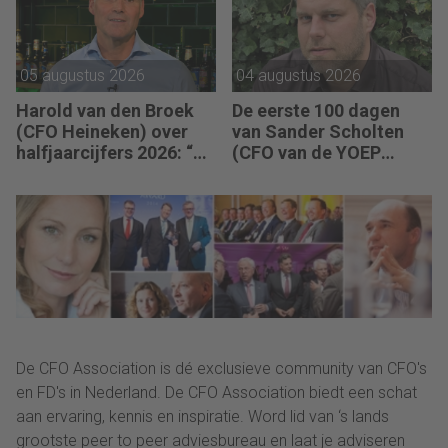
vaak met relatief weinig
data toch knopen
doorhakken.”
05 augustus 2026
04 augustus 2026
Harold van den Broek
De eerste 100 dagen
(CFO Heineken) over
van Sander Scholten
halfjaarcijfers 2026: “De
(CFO van de YOEP
strategie werkt en de
Groep): “Financiële
vooruitgang is
sturing werkt pas echt
zichtbaar.”
als mensen begrijpen
waarom keuzes nodig
zijn.”
De CFO Association is dé exclusieve community van CFO's
en FD's in Nederland. De CFO Association biedt een schat
aan ervaring, kennis en inspiratie. Word lid van ‘s lands
grootste peer to peer adviesbureau en laat je adviseren