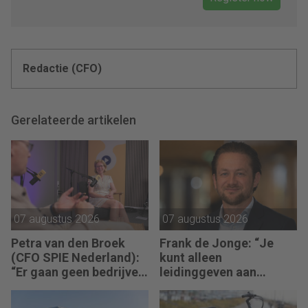
Redactie (CFO)
Gerelateerde artikelen
07 augustus 2026
07 augustus 2026
Petra van den Broek
Frank de Jonge: “Je
(CFO SPIE Nederland):
kunt alleen
“Er gaan geen bedrijven
leidinggeven aan
failliet omdat ze geen
anderen als je leiding
winst maken.”
kunt geven aan jezelf.”