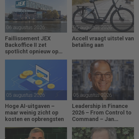
06 augustus 2026
05 augustus 2026
Faillissement JEX
Accell vraagt uitstel van
Backoffice II zet
betaling aan
spotlicht opnieuw op
JEX
05 augustus 2026
05 augustus 2026
Hoge AI-uitgaven –
Leadership in Finance
maar weinig zicht op
2026 – From Control to
kosten en opbrengsten
Command – Jan
Hendrik van Gilst (CFO
van The Protein
Brewery): “Je moet