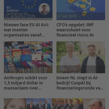
02 augustus 2026
27 juli 2026
Nieuwe fase EU AI Act:
CFO’s opgelet: IMF
wat moeten
waarschuwt voor
organisaties vanaf
financieel risico AI
augustus 2026 regelen?
23 juli 2026
22 juli 2026
Anthropic schikt voor
Invest-NL stapt in AI-
1,5 miljard dollar in
bedrijf CuspAI bij
massaclaim over
financieringsronde van
illegaal gebruik boeken
450 miljoen dollar