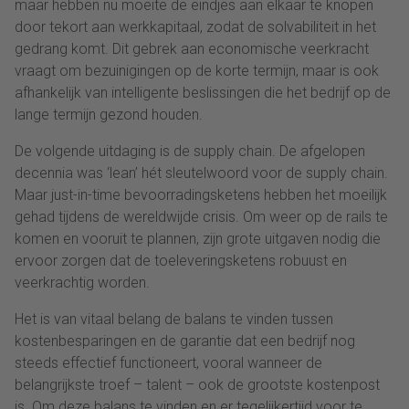
maar hebben nu moeite de eindjes aan elkaar te knopen
door tekort aan werkkapitaal, zodat de solvabiliteit in het
gedrang komt. Dit gebrek aan economische veerkracht
vraagt om bezuinigingen op de korte termijn, maar is ook
afhankelijk van intelligente beslissingen die het bedrijf op de
lange termijn gezond houden.
De volgende uitdaging is de supply chain. De afgelopen
decennia was ‘lean’ hét sleutelwoord voor de supply chain.
Maar just-in-time bevoorradingsketens hebben het moeilijk
gehad tijdens de wereldwijde crisis. Om weer op de rails te
komen en vooruit te plannen, zijn grote uitgaven nodig die
ervoor zorgen dat de toeleveringsketens robuust en
veerkrachtig worden.
Het is van vitaal belang de balans te vinden tussen
kostenbesparingen en de garantie dat een bedrijf nog
steeds effectief functioneert, vooral wanneer de
belangrijkste troef – talent – ook de grootste kostenpost
is. Om deze balans te vinden en er tegelijkertijd voor te