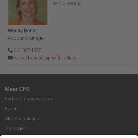
de tijd voor je.
Wendy Batist
Accountmanager
0613874555
wendybatist@sijthoffmedia.nl
Meer CFO
Partners en Adverteren
Events
CFO Association
Trainingen