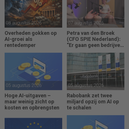
08 augustus 2026
07 augustus 2026
Overheden gokken op
Petra van den Broek
AI-groei als
(CFO SPIE Nederland):
rentedemper
“Er gaan geen bedrijven
failliet omdat ze geen
winst maken.”
05 augustus 2026
05 augustus 2026
Hoge AI-uitgaven –
Rabobank zet twee
maar weinig zicht op
miljard opzij om AI op
kosten en opbrengsten
te schalen