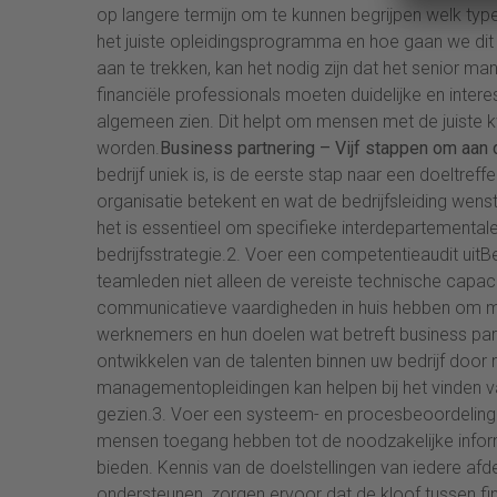
op langere termijn om te kunnen begrijpen welk type
het juiste opleidingsprogramma en hoe gaan we dit 
aan te trekken, kan het nodig zijn dat het senior m
financiële professionals moeten duidelijke en intere
algemeen zien. Dit helpt om mensen met de juiste k
worden.
Business partnering – Vijf stappen om aan 
bedrijf uniek is, is de eerste stap naar een doeltr
organisatie betekent en wat de bedrijfsleiding wens
het is essentieel om specifieke interdepartementale
bedrijfsstrategie.2. Voer een competentieaudit uitB
teamleden niet alleen de vereiste technische capacitei
communicatieve vaardigheden in huis hebben om m
werknemers en hun doelen wat betreft business partn
ontwikkelen van de talenten binnen uw bedrijf door
managementopleidingen kan helpen bij het vinden van
gezien.3. Voer een systeem- en procesbeoordeling ui
mensen toegang hebben tot de noodzakelijke info
bieden. Kennis van de doelstellingen van iedere afd
ondersteunen, zorgen ervoor dat de kloof tussen fina