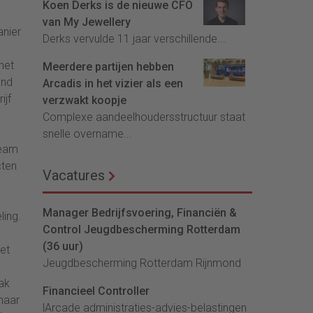
Koen Derks is de nieuwe CFO
van My Jewellery
anier
Derks vervulde 11 jaar verschillende...
het
Meerdere partijen hebben
end
Arcadis in het vizier als een
ijf
verzwakt koopje
Complexe aandeelhoudersstructuur staat
snelle overname...
team
cten
Vacatures
Manager Bedrijfsvoering, Financiën &
ling.
Control Jeugdbescherming Rotterdam
(36 uur)
et
Jeugdbescherming Rotterdam Rijnmond
ak
Financieel Controller
 maar
lArcade administraties-advies-belastingen