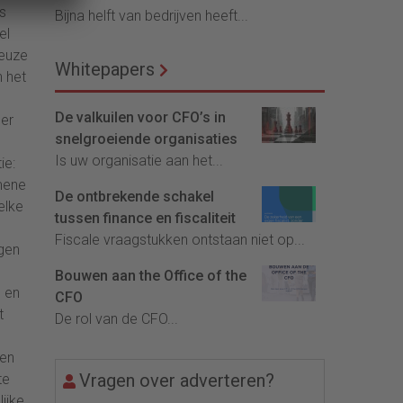
s
Bijna helft van bedrijven heeft...
el
ieuze
Whitepapers
n het
De valkuilen voor CFO’s in
der
snelgroeiende organisaties
Is uw organisatie aan het...
ie:
emene
De ontbrekende schakel
elke
tussen finance en fiscaliteit
Fiscale vraagstukken ontstaan niet op...
gen
Bouwen aan the Office of the
g en
CFO
t
De rol van de CFO...
nen
Vragen over adverteren?
te
ijke