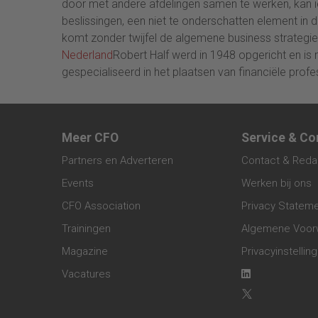
door met andere afdelingen samen te werken, kan i
beslissingen, een niet te onderschatten element in
komt zonder twijfel de algemene business strategi
Nederland
Robert Half werd in 1948 opgericht en is 
gespecialiseerd in het plaatsen van financiële profe
Meer CFO
Service & Co
Partners en Adverteren
Contact & Reda
Events
Werken bij ons
CFO Association
Privacy Statem
Trainingen
Algemene Voor
Magazine
Privacyinstellin
Vacatures