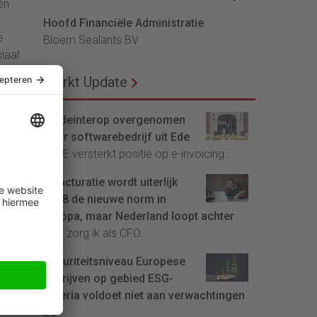
én
Hoofd Financiële Administratie
e
Bloem Sealants BV
iaal
ice
Markt Update
de
Tradeinterop overgenomen
door softwarebedrijf uit Ede
4CEE versterkt positie op e-invoicing...
E-facturatie wordt uiterlijk
is.
2028 de nieuwe norm in
 met
Europa, maar Nederland loopt achter
t het
Hoe zorg ik als CFO...
Maturiteitsniveau Europese
bedrijven op gebied ESG-
 te
criteria voldoet niet aan verwachtingen
lan
EU