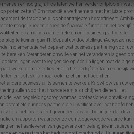
 mensen er nodig zijn. Hoe laten we hen verder ontplooien, wat i
op poten zetten? Om financiële werknemers met het juiste profi
anagement de traditionele loopbaantrajecten herdefinieert. Ambit
ssante mogelijkheden binnen de financiële functie en het bedrijf i
waliteiten en ambities aan te trekken om business partners te
de slag te kunnen gaan!
1. Bepaal uw doelstellingenAangezien ie
effende implementatie het bepalen wat business partnering voor uw
t te bereiken. Veranderen omwille van het veranderen is geen opt
 doelstellingen vast te leggen die op één lijn liggen met de alg
epaal welke competenties er al in het bedrijf bestaan en bekijk w
ten en ‘soft skills’ maar ook inzicht in het bedrijf en
et andere business units samen te werken. Knowhow van uw ei
ering zullen voor het financeteam als richtlijnen dienen. Het
 middel van begeleidingsprogramma’s, professionele ontwikkelin
 potentiële business partners die u wellicht over het hoofd heb
tZodra het juiste talent gevonden is, is het belangrijk dat deze
rmatie en rapporten waardoor ze een toegevoegde waarde kun
eling en het aanleveren van gegevens om belangrijke initiatieven 
nce en de rest van het bedrijf wordt overbrugd.4. Huur een tijdel