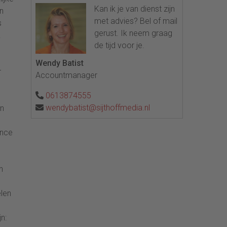
Kan ik je van dienst zijn
n
met advies? Bel of mail
s
gerust. Ik neem graag
.
de tijd voor je.
Wendy Batist
r
Accountmanager
0613874555
wendybatist@sijthoffmedia.nl
en
ance
n
elen
n: