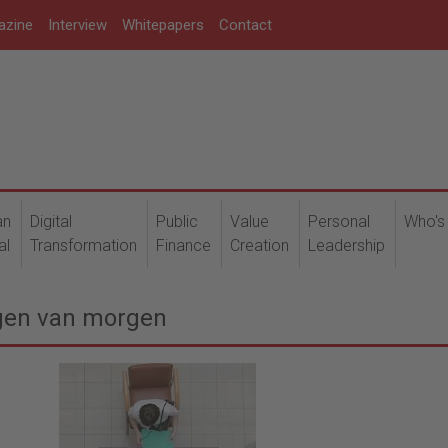
azine
Interview
Whitepapers
Contact
an
Digital
Public
Value
Personal
Who's
al
Transformation
Finance
Creation
Leadership
ngen van morgen