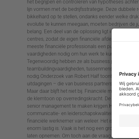
het begrijpen en controleren van hypotheses acht
lijn vormen met de bedrijfsstrategie. Deze dubbele r
bikkelhard op te stellen, ondanks eender welke dru
evolutie te kunnen meegaan, moeten bedrijven de juis
belang. Een deel van de oplossing ligt in talentm
centres, zodat de eigen financiële afdeling zelf d
meeste financiële professionals een puur financiële
vaardigheden nodig om hun werk te kunnen doen. T
Tegenwoordig hebben ze als business partners comme
teambuildingvaardigheden, tussenmenselijke kwaliteite
nodig.Onderzoek van Robert Half toont aan dat een 
uitdagingen – die van business partners gevraagd wor
Maar daar blijft het niet bij. Financiële managers
de klemtoon op overredingskracht. De capaciteit om
senior management te maken krijgen.
Het juiste tal
communicatie- en leiderschapskwaliteiten: het profi
financiële werknemer van weleer. Het is dan ook g
enorm lastig is. Vaak is het nog een grotere uitdagi
laten opnemen. Om toch aan de vraag te voldoen, k