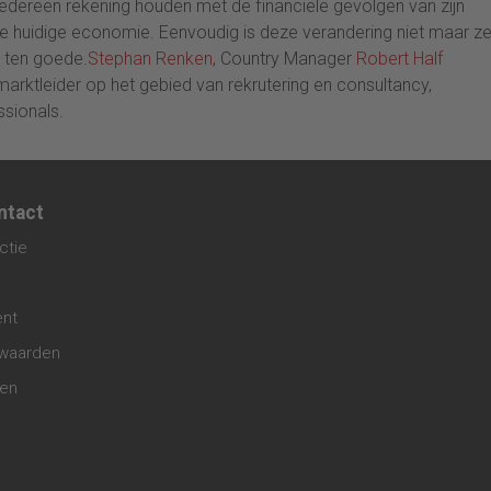
edereen rekening houden met de financiële gevolgen van zijn
 de huidige economie. Eenvoudig is deze verandering niet maar z
e ten goede.
Stephan Renken
, Country Manager
Robert Half
marktleider op het gebied van rekrutering en consultancy,
ssionals.
ntact
ctie
ent
waarden
gen