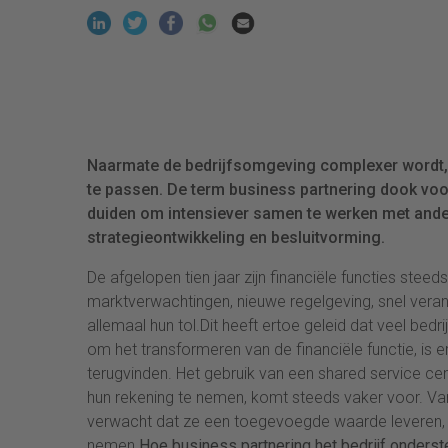
Naarmate de bedrijfsomgeving complexer wordt,
te passen. De term business partnering dook voor
duiden om intensiever samen te werken met ander
strategieontwikkeling en besluitvorming.
De afgelopen tien jaar zijn financiële functies ste
marktverwachtingen, nieuwe regelgeving, snel ver
allemaal hun tol.Dit heeft ertoe geleid dat veel bed
om het transformeren van de financiële functie, is 
terugvinden. Het gebruik van een shared service cent
hun rekening te nemen, komt steeds vaker voor. Va
verwacht dat ze een toegevoegde waarde leveren, ma
nemen.
Hoe business partnering het bedrijf onderst