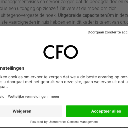
er managementvisies en ervoor zorgen dat de beoogde doelen é
ol is een uitdaging op zichzelf. Dit vereist de moed om zich
k uit tegenovergestelde hoek.
Uitgebreide capaciteiten
Om in dez
te vaardigheden in huis hebben en in dit kader is talent van cruc
anagementprogramma’s en de toewijzing van werk aan shared serv
e benodigde vaardigheden kan ontwikkelen. Tot voor kort hadden 
 achtergrond en hadden zij slechts technische financiële
ussenmenselijke kwaliteiten werden als optioneel beschouwd.
rciële feeling voor het bedrijf, leiderschapskwaliteiten,
n, presentatie- en andere gelijkaardige ‘soft skills’
belangrijke kwaliteit – en bovendien een van de grootste
dt, een diepgaand inzicht van zowel het bedrijf als zijn branche 
 zeggen ook dat goede communicatievaardigheden essentieel zijn,
 te overtuigen is met name belangrijk als business partners me
ent vinden
Commerciële knowhow, leergierig, met uitstekende
el van de business partner verschilt enorm van de klassieke
een verrassing dat het vinden van mensen met deze capaciteiten
ng om traditionele finance executives een business partnering rol
an HR helpen met de ontwikkeling van een talentontwikkelingsp