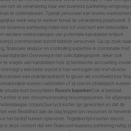
helpen om de verandering naar een business-partnering-omgeving i
rvan te ondersteunen. Tijdelijk personeel kan tevens werknemer
lijkse werk weg te werken terwijl de verandering plaatsvindt. 5
voor business-partnering-rollen kon tot voor kort een behoorlijke
 eerdere werkervaringen van potentiële kandidaten kritisch
gever(s) commercieel inzicht hebben verworven. Ga op zoek naa
, financiële analyse en controlling expertise in combinatie met
vaardigheden.Overweeg in het sollicitatiegesprek zeker ook
or te vragen aan kandidaten hoe zij technische accounting zoud
rond krijgt u een beter inzicht in hun vermogen om met diverse
bovendien een praktijkopdracht te geven als voorbeeld hoe fin
emakkelijker kunnen vaststellen of zij snel en strategisch kunnen
e situatie kunt beoordelen.
Risico’s beperken
Ook al bestaat
 kort echter in een stroomversnelling terechtgekomen. De afgelope
 hedendaagse conjunctuurcycli korter zijn geworden en dat de
ten veel flexibiliteit aan de dag leggen om resources te herverd
 het bedrijf kunnen opleveren. Tegelijkertijd moeten risico’s
in deze context dat een financieel business partnering nuttig zij