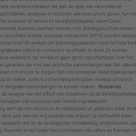
ële verantwoordelijken die aan de zijde van verschillende
 hulpmiddelen, analyses en inzichten aan executives geven, hun m
e besluiten te nemen en bedrijfsstrategieën sturen.Deze
orbeeld, business partners kunnen met afdelingshoofden binnen 
 specifieke kritieke prestatie-indicatoren (KPI’s) worden berek
nnen met HR werken om beloningspakketten voor het hele bedr
elijkbare cijfers en correcties op inflatie te doen.Ze kunnen
ze realistisch zijn en dat er geen grote risicofactoren over het
 van garanties die met een promotie samenhangen aan het sales
erken om ervoor te zorgen dat concurrerende onderzoeksproje
 te stellen, zoals kortetermijnopbrengsten, niveaus of risico’s,
 om dergelijke beoordelingen te kunnen maken.
Resources
 de analyse van het effect van initiatieven op de bedrijfsontwikke
t toewijzen van resources een steeds ingewikkelder
lert zijn om resources te verplaatsen uit gebieden waar ze ni
r deze juist wel een erg waardevolle impact op het bedrijf zullen
verwacht dat ze de strategische ontwikkeling ondersteunen, va
g financiën is niet louter het controleren van cijfers en formules