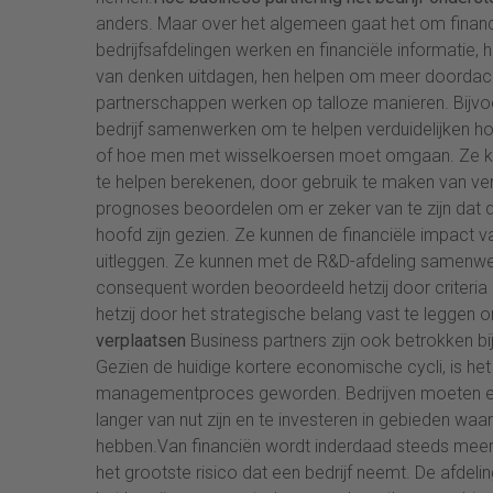
anders. Maar over het algemeen gaat het om financi
bedrijfsafdelingen werken en financiële informatie,
van denken uitdagen, hen helpen om meer doordacht
partnerschappen werken op talloze manieren. Bijvo
bedrijf samenwerken om te helpen verduidelijken hoe
of hoe men met wisselkoersen moet omgaan. Ze ku
te helpen berekenen, door gebruik te maken van verg
prognoses beoordelen om er zeker van te zijn dat de
hoofd zijn gezien. Ze kunnen de financiële impact
uitleggen. Ze kunnen met de R&D-afdeling samenw
consequent worden beoordeeld hetzij door criteria op
hetzij door het strategische belang vast te leggen
verplaatsen
Business partners zijn ook betrokken bij
Gezien de huidige kortere economische cycli, is he
managementproces geworden. Bedrijven moeten erg a
langer van nut zijn en te investeren in gebieden waa
hebben.Van financiën wordt inderdaad steeds meer 
het grootste risico dat een bedrijf neemt. De afdelin