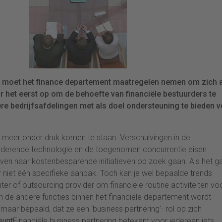
 moet het finance departement maatregelen nemen om zich 
 het eerst op om de behoefte van financiële bestuurders te
e bedrijfsafdelingen met als doel ondersteuning te bieden 
eds meer onder druk komen te staan. Verschuivingen in de
anderende technologie en de toegenomen concurrentie eisen
rijven naar kostenbesparende initiatieven op zoek gaan. Als het g
er niet één specifieke aanpak. Toch kan je wel bepaalde trends
er of outsourcing provider om financiële routine activiteiten vo
n de andere functies binnen het financiële departement wordt
ar bepaald, dat ze een ‘business partnering’- rol op zich
eunt
Financiële business partnering betekent voor iedereen iets