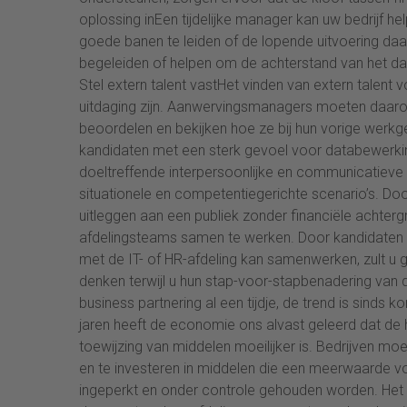
oplossing inEen tijdelijke manager kan uw bedrijf 
goede banen te leiden of de lopende uitvoering daa
begeleiden of helpen om de achterstand van het dage
Stel extern talent vastHet vinden van extern talent 
uitdaging zijn. Aanwervingsmanagers moeten daarom
beoordelen en bekijken hoe ze bij hun vorige werk
kandidaten met een sterk gevoel voor databewerking
doeltreffende interpersoonlijke en communicatieve 
situationele en competentiegerichte scenario’s. Do
uitleggen aan een publiek zonder financiële achterg
afdelingsteams samen te werken. Door kandidaten 
met de IT- of HR-afdeling kan samenwerken, zult u g
denken terwijl u hun stap-voor-stapbenadering van d
business partnering al een tijdje, de trend is sinds
jaren heeft de economie ons alvast geleerd dat de
toewijzing van middelen moeilijker is. Bedrijven moe
en te investeren in middelen die een meerwaarde voor
ingeperkt en onder controle gehouden worden. Het is 