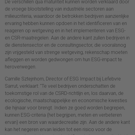
De verschillen qua maturiteit kunnen worden verklaard door
de vroege blootstelling van industriële sectoren aan
milieucriteria, waardoor de betrokken bedrijven aanzienlijke
ervaring hebben kunnen opdoen in het identificeren van en
reageren op wetgeving en in het implementeren van ESG-
en CSR-maatregelen. Aan de andere kant zullen bedrijven in
de dienstensector en de consultingsector, die vooralsnog
zijn vrijgesteld van strenge wetgeving, rekenschap moeten
afleggen en worden gedwongen om hun ESG-impact te
heroverwegen.
Camille Sztejnhorn, Director of ESG Impact bij Lefebvre
Sarrut, verklaart: "Te veel bedrijven onderschatten de
toekomstige rol van de CSRD-richtlijn en, los daarvan, de
ecologische, maatschappelijke en economische kwesties
die hijnaar voor brengt. Indien ze goed worden begrepen,
kunnen ESG-criteria (het begrijpen, meten en verbeteren
ervan) een bron van waardecreatie zijn. Aan de andere kant
kan het negeren ervan leiden tot een risico voor de