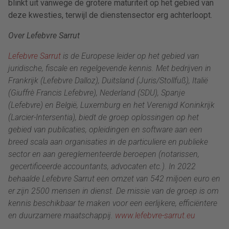
blinkt uit vanwege de grotere maturiteit op het gebied van
deze kwesties, terwijl de dienstensector erg achterloopt.
Over Lefebvre Sarrut
Lefebvre Sarrut
is de Europese leider op het gebied van
juridische, fiscale en regelgevende kennis. Met bedrijven in
Frankrijk (Lefebvre Dalloz), Duitsland (Juris/Stollfuß), Italië
(Giuffrè Francis Lefebvre), Nederland (SDU), Spanje
(Lefebvre) en België, Luxemburg en het Verenigd Koninkrijk
(Larcier-Intersentia), biedt de groep oplossingen op het
gebied van publicaties, opleidingen en software aan een
breed scala aan organisaties in de particuliere en publieke
sector en aan gereglementeerde beroepen (notarissen,
gecertificeerde accountants, advocaten etc.). In 2022
behaalde Lefebvre Sarrut een omzet van 542 miljoen euro en
er zijn 2500 mensen in dienst. De missie van de groep is om
kennis beschikbaar te maken voor een eerlijkere, efficiëntere
en duurzamere maatschappij.
www.lefebvre-sarrut.eu