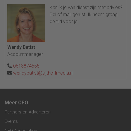
Kan ik je van dienst zijn met advies?
Bel of mail gerust. Ik neem graag
de tijd voor je.
Wendy Batist
Accountmanager
0613874555
wendybatist@sijthoffmedia.nl
Meer CFO
Partners en Adverteren
Events
CFO Association