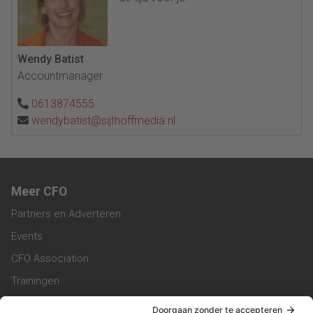
Wendy Batist
Accountmanager
0613874555
wendybatist@sijthoffmedia.nl
Meer CFO
Partners en Adverteren
Events
CFO Association
Trainingen
Magazine