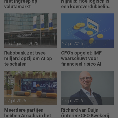
met ingreep op
Nijhuis: Hoe logisch is
valutamarkt
een koersverdubbeling
eigenlijk?
05 augustus 2026
27 juli 2026
Rabobank zet twee
CFO’s opgelet: IMF
miljard opzij om AI op
waarschuwt voor
te schalen
financieel risico AI
27 juli 2026
24 juli 2026
Meerdere partijen
Richard van Duijn
hebben Arcadis in het
(interim-CFO Kwekerij