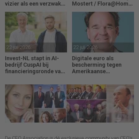
vizier als een verzwakt
Mostert / Flora@Home)
koopje
zoekt een Finance
Manager: “We zitten in
een transitie van
reactief naar proactief.”
22 juli 2026
22 juli 2026
Invest-NL stapt in AI-
Digitale euro als
bedrijf CuspAI bij
bescherming tegen
financieringsronde van
Amerikaanse
450 miljoen dollar
afhankelijkheid
De CFO Association is dé exclusieve community van CFO's