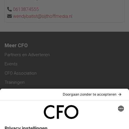
0613874555
wendybatist@sijthoffmedia.nl
Meer CFO
Partners en Adverteren
Events
CFO Association
Trainingen
Magazine
Vacatures
Service & Contact
Contact & Redactie
Werken bij ons