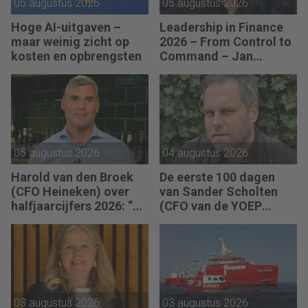
05 augustus 2026
05 augustus 2026
Hoge AI-uitgaven –
Leadership in Finance
maar weinig zicht op
2026 – From Control to
kosten en opbrengsten
Command – Jan
Hendrik van Gilst (CFO
van The Protein
Brewery): “Je moet
vaak met relatief weinig
data toch knopen
doorhakken.”
05 augustus 2026
04 augustus 2026
Harold van den Broek
De eerste 100 dagen
(CFO Heineken) over
van Sander Scholten
halfjaarcijfers 2026: “De
(CFO van de YOEP
strategie werkt en de
Groep): “Financiële
vooruitgang is
sturing werkt pas echt
zichtbaar.”
als mensen begrijpen
waarom keuzes nodig
zijn.”
03 augustus 2026
03 augustus 2026