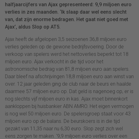
halfjaarcijfers van Ajax gepresenteerd: 9,9 miljoen euro
verlies in zes maanden. ‘Ik slaap daar wel eens slecht
van, dat zijn enorme bedragen. Het gaat niet goed met
Ajax’, aldus Slop op AT5.
Ajax heeft de afgelopen 3,5 seizoenen 36,8 miljoen euro
verlies geleden op de gewone bedrijfsvoering. Door de
verkoop van spelers werd het nettoverlies beperkt tot 18
miljoen euro. Ajax verkocht in die tijd voor het
astronomische bedrag van 81,8 miljoen euro aan spelers.
Daar bleef na afschrijvingen 18,8 miljoen euro aan winst van
over. 12 jaar geleden ging de club naar de beurs en haalde
daarmee 57 miljoen euro op. Dat geld is nagenoeg op, er is
nog slechts vijf miljoen euro in kas. Ajax moet binnenkort
aankloppen bij huisbankier ABN AMRO. Het eigen vermogen
is nog wel 50 miljoen euro. De spelersgroep staat voor 43
miljoen euro op de balans. De beurskoers is in die tijd
gezakt van 11,35 naar nu 6,30 euro. Slop zegt zich wel
eens zorgen te maken. ‘9,9 miljoen euro verlies over een