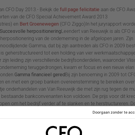
an CFO Day 2013.- Bekijk de
full page felicitatie
aan de CFO Awa
apporten van de CFO Special Achievement Award 2013
tries) en
Bert Groenewegen
(CFO Ziggo)In het juryrapport word
Succesvolle herpositionering
Leendert van Reeuwijk is als CFO v
erpositionering van de onderneming in de afgelopen jaren. Zijn
l noodlijdende Gamma, dat bij zijn aantreden als CFO in 2009 be
us, is geherstructureerd tot een holding van vier werkmaatschappij
zijn leiding zijn verschillende bedrijfsonderdelen, waaronder Vlis
 onderneming teruggedrongen, kwam er focus en een nieuw elan 
onden.
Gamma financieel gered
Bij zijn benoeming in 2009 tot CF
en en met een groep banken overeenstemming te bereiken over
ltje onderhandelen van Van Reeuwijk die met zijn rug tegen de m
bestaande bankconvenanten kon voldoen. De prijs voor dit kred
pen om het bedrijf verder af te slanken en te herstructureren. D
n snijden in het personeelsbestand lukte het Gamma Holding om
ng overgenomen door twee private equity partijen en van de beu
 maken, industriële filters, lopende banden voor de proces- en
jdjachten) draaien goed.
Vastberaden geloof in succes
De