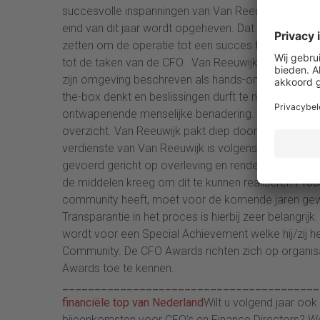
succesvolle inspanningen van Van Reeuwijk leiden t
eind van dit jaar wordt opgeheven. Dat heeft Van R
zetten om de operatie tot een succes te maken. N
tot de taken van de CFO. Van Reeuwijk heeft dit 
zijn omgeving beschreven als hands-on en communic
the-box denkt en beslissingen durft te nemen. Hij 
ontwapenende menselijke benadering. Hij geeft veel 
overzicht. Van Reeuwijk pakt diep door als het nodi
verdienste van Van Reeuwijk is volgens omstanders 
gevoerd gericht op overleving en rendementsverbet
de middelen kreeg om dit te kunnen realiseren.
Proc
community heeft, moet voor de komende jaren gewaa
Transparantie in het proces is hierbij zeer belang
wordt voor een Special Achievement welke hij/zij h
Community. De CFO Awards richten zich op organisat
Awards toe te kennen.
________________________________________
financiële top van Nederland
Wilt u volgend jaar ook
bijeenkomsten voor CFO’s en Finance Directors? Wor