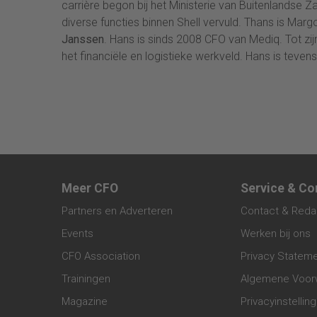
carrière begon bij het Ministerie van Buitenlandse Za
diverse functies binnen Shell vervuld. Thans is Ma
Janssen
. Hans is sinds 2008 CFO van Mediq. Tot zijn
het financiële en logistieke werkveld. Hans is tev
Meer CFO
Service & Co
Partners en Adverteren
Contact & Reda
Events
Werken bij ons
CFO Association
Privacy Statem
Trainingen
Algemene Voor
Magazine
Privacyinstellin