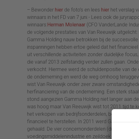
– Bewonder
hier
de foto’s en lees
hier
het verslag v
winnaars in het FD van 7 juni.- Lees ook de juryr
winnaars:
Herman Molenaar
(CFO VanderLande Indus
de volgende prestaties van Van Reeuwijk uitgelicht:
Gamma Holding nauw betrokken bij de succesvolle h
inspanningen hebben ertoe geleid dat het financiee
uit verschillende activiteiten zonder duidelijke foc
die vanaf 2013 zelfstandig verder zullen gaan. Onder 
verkocht. Hiermee werd de schuldenpositie van de
de onderneming en werd de weg omhoog teruggev
wist Van Reeuwijk onder zeer zware omstandighed
herfinanciering van de onderneming. Een sterk staa
stond aangezien Gamma Holding niet langer aan de 
was hoog maar Van Reeuwijk wist tot 2011 tijd te ko
het verkopen van bedrijfsonderdelen, bezuinigen e
financieel te herstellen. In 2011 werd Gamma Holdi
gehaald. De vier concernonderdelen (die matrasstof
voedingsmiddelenindustrie en zeildoek voor wedstri