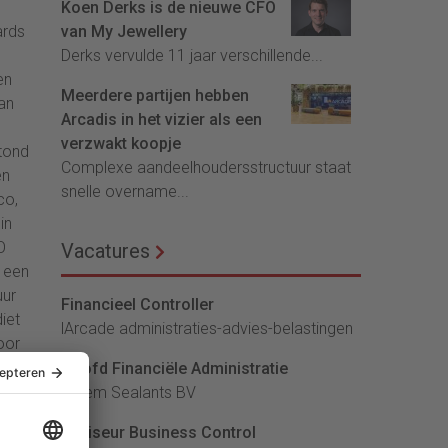
Koen Derks is de nieuwe CFO
rds
van My Jewellery
Derks vervulde 11 jaar verschillende...
en
Meerdere partijen hebben
an
Arcadis in het vizier als een
verzwakt koopje
stond
Complexe aandeelhoudersstructuur staat
en
snelle overname...
co,
in
O
Vacatures
 een
uur
Financieel Controller
iet
lArcade administraties-advies-belastingen
oor
Hoofd Financiële Administratie
rs
Bloem Sealants BV
Adviseur Business Control