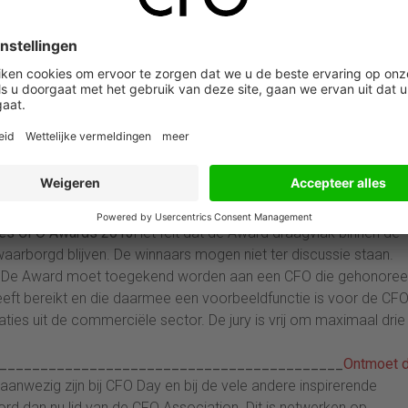
ot het overbodig worden van zijn eigen functie als Gamma Holdi
eeuwijk er niet van weerhouden zich voor honderd procent in te
iet alleen opbouwen, maar ook het zorgvuldig ontmantelen beho
vastberaden en goed opgepakt.
Omgeving
Van Reeuwijk wordt doo
atief, een strategisch denker en onderhandelaar, iemand die ou
handelt vanuit het belang van de onderneming met een spontane e
ruimte aan zijn ondergeschikten en behoudt daarbij zelf het
g is en hij is prettig om mee samen te werken. De grootste
dat hij in de crisisperiode 2008-2009 een succesvol beleid heef
ering. Hiermee won hij het vertrouwen van de banken waardoor 
es CFO Awards 2013
Het feit dat de Award draagvlak binnen de
rborgd blijven. De winnaars mogen niet ter discussie staan.
rijk. De Award moet toegekend worden aan een CFO die gehonoree
eeft bereikt en die daarmee een voorbeeldfunctie is voor de CF
ies uit de commerciële sector. De jury is vrij om maximaal drie
__________________________________________
Ontmoet 
 aanwezig zijn bij CFO Day en bij de vele andere inspirerende
d dan nu lid van de CFO Association. Dit is netwerken op