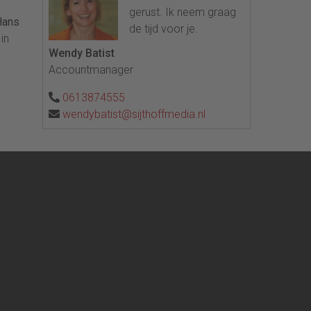
gerust. Ik neem graag
Hans
de tijd voor je.
in
Wendy Batist
Accountmanager
0613874555
wendybatist@sijthoffmedia.nl