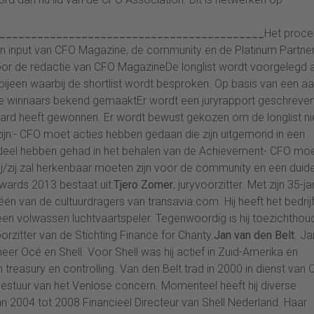
__________________________________________
Het proce
van input van CFO Magazine, de community en de Platinum Partne
oor de redactie van CFO MagazineDe longlist wordt voorgelegd 
 bijeen waarbij de shortlist wordt besproken. Op basis van een aa
 de winnaars bekend gemaaktEr wordt een juryrapport geschreve
rd heeft gewonnen. Er wordt bewust gekozen om de longlist nie
zijn:- CFO moet acties hebben gedaan die zijn uitgemond in een
deel hebben gehad in het behalen van de Achievement- CFO mo
ij/zij zal herkenbaar moeten zijn voor de community en een duide
wards 2013 bestaat uit:
Tjero Zomer
, juryvoorzitter. Met zijn 35-ja
én van de cultuurdragers van transavia.com. Hij heeft het bedrij
een volwassen luchtvaartspeler. Tegenwoordig is hij toezichthou
rzitter van de Stichting Finance for Charity.
Jan van den Belt
. Ja
r Océ en Shell. Voor Shell was hij actief in Zuid-Amerika en
n treasury en controlling. Van den Belt trad in 2000 in dienst van 
Bestuur van het Venlose concern. Momenteel heeft hij diverse
n 2004 tot 2008 Financieel Directeur van Shell Nederland. Haar