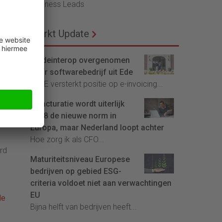
Business Leads
ng
ren
Markt Update
r
t-of
Tradeinterop overgenomen
n
door softwarebedrijf uit Ede
4CEE versterkt positie op e-invoicing...
t
E-facturatie wordt uiterlijk
hij
2028 de nieuwe norm in
Europa, maar Nederland loopt achter
Hoe zorg ik als CFO...
rd
Maturiteitsniveau Europese
O
bedrijven op gebied ESG-
criteria voldoet niet aan verwachtingen
EU
de
Bijna helft van bedrijven heeft...