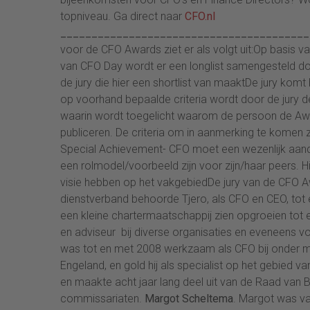
topniveau. Ga direct naar
CFO.nl
________________________________________
voor de CFO Awards ziet er als volgt uit:Op basis 
van CFO Day wordt er een longlist samengesteld d
de jury die hier een shortlist van maaktDe jury komt
op voorhand bepaalde criteria wordt door de jury
waarin wordt toegelicht waarom de persoon de Awa
publiceren. De criteria om in aanmerking te komen 
Special Achievement- CFO moet een wezenlijk aan
een rolmodel/voorbeeld zijn voor zijn/haar peers. H
visie hebben op het vakgebiedDe jury van de CFO A
dienstverband behoorde Tjero, als CFO en CEO, tot é
een kleine chartermaatschappij zien opgroeien tot 
en adviseur bij diverse organisaties en eveneens voo
was tot en met 2008 werkzaam als CFO bij onder mee
Engeland, en gold hij als specialist op het gebied va
en maakte acht jaar lang deel uit van de Raad van 
commissariaten.
Margot Scheltema
. Margot was va