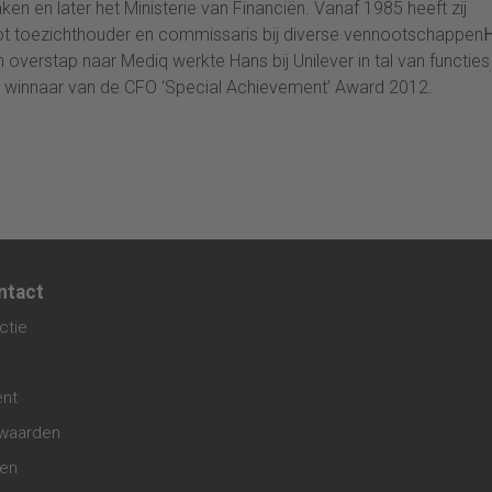
ken en later het Ministerie van Financiën. Vanaf 1985 heeft zij
rgot toezichthouder en commissaris bij diverse vennootschappen
 overstap naar Mediq werkte Hans bij Unilever in tal van functies 
ens winnaar van de CFO ‘Special Achievement’ Award 2012.
ntact
ctie
ent
waarden
gen