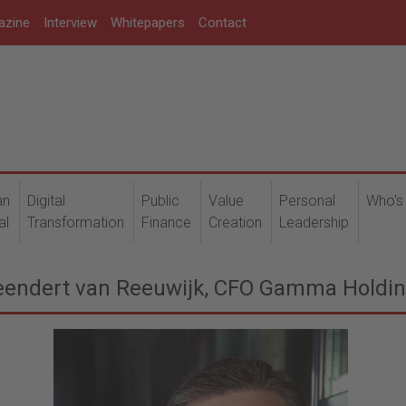
azine
Interview
Whitepapers
Contact
an
Digital
Public
Value
Personal
Who's
al
Transformation
Finance
Creation
Leadership
Leendert van Reeuwijk, CFO Gamma Holdi