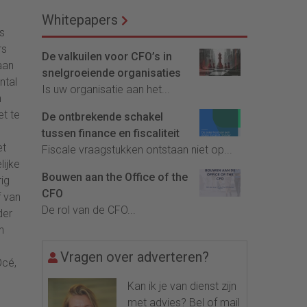
Whitepapers
s
rs
De valkuilen voor CFO’s in
aan
snelgroeiende organisaties
ntal
Is uw organisatie aan het...
n
t te
De ontbrekende schakel
tussen finance en fiscaliteit
et
Fiscale vraagstukken ontstaan niet op...
lijke
Bouwen aan the Office of the
rig
CFO
f van
De rol van de CFO...
der
n
Vragen over adverteren?
Océ,
Kan ik je van dienst zijn
met advies? Bel of mail