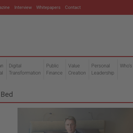
azine
Interview
Whitepapers
Contact
an
Digital
Public
Value
Personal
Who's
al
Transformation
Finance
Creation
Leadership
r Bed