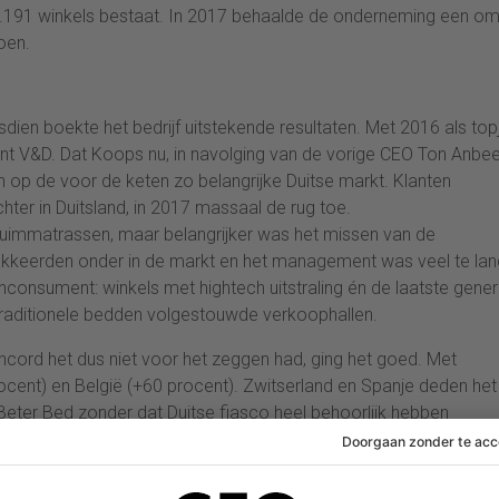
t 1.191 winkels bestaat. In 2017 behaalde de onderneming een o
oen.
sdien boekte het bedrijf uitstekende resultaten. Met 2016 als topj
nt V&D. Dat Koops nu, in navolging van de vorige CEO Ton Anbee
en op de voor de keten zo belangrijke Duitse markt. Klanten
er in Duitsland, in 2017 massaal de rug toe.
huimmatrassen, maar belangrijker was het missen van de
vakkeerden onder in de markt en het management was veel te lan
onsument: winkels met hightech uitstraling én de laatste gener
traditionele bedden volgestouwde verkoophallen.
ncord het dus niet voor het zeggen had, ging het goed. Met
ocent) en België (+60 procent). Zwitserland en Spanje deden he
eter Bed zonder dat Duitse fiasco heel behoorlijk hebben