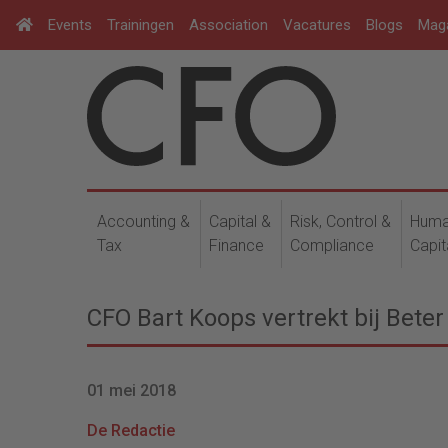
Events
Trainingen
Association
Vacatures
Blogs
Mag
Accounting &
Capital &
Risk, Control &
Hum
Tax
Finance
Compliance
Capit
CFO Bart Koops vertrekt bij Bete
01 mei 2018
De Redactie