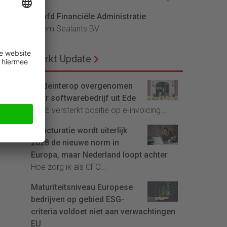
Hoofd Financiële Administratie
Bloem Sealants BV
Markt Update
Tradeinterop overgenomen
door softwarebedrijf uit Ede
4CEE versterkt positie op e-invoicing...
E-facturatie wordt uiterlijk
2028 de nieuwe norm in
Europa, maar Nederland loopt achter
Hoe zorg ik als CFO...
Maturiteitsniveau Europese
bedrijven op gebied ESG-
criteria voldoet niet aan verwachtingen
EU