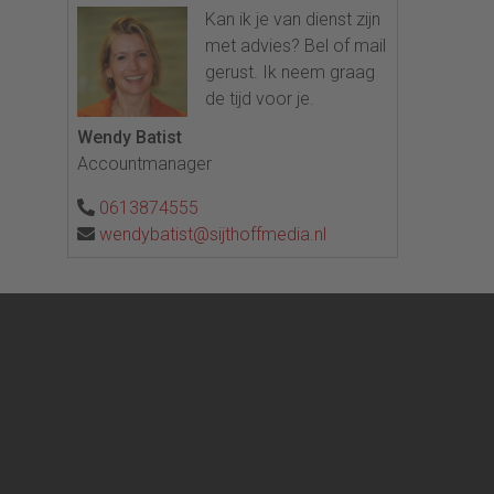
Kan ik je van dienst zijn
met advies? Bel of mail
gerust. Ik neem graag
de tijd voor je.
Wendy Batist
Accountmanager
0613874555
wendybatist@sijthoffmedia.nl