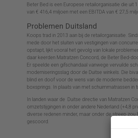
Beter Bed is een Europese retailorganisatie die ui
van € 416,4 miljoen met een EBITDA van € 27,5 milj
Problemen Duitsland
Koops trad in 2013 aan bij de retailorganisatie. Sind
mede door het sluiten van vestigingen van concurre
opstapt, lijkt vooral het gevolg van lokale problem
daar keerden Matratzen Concord, de Beter Bed-docht
Er speelde een gifschandaal vanwege vervuilde sc
moderniseringsslag door de Duitse winkels. Die bi
blind en doof voor de wens van de moderne beddenc
boxsprings. In plaats van met schuimmatrassen in 
In landen waar de Duitse directie van Matratzen Co
omzetstijgingen in onder andere Nederland (+4,8 pr
diverse redenen minder, maar onder de streep zou B
gescoord.