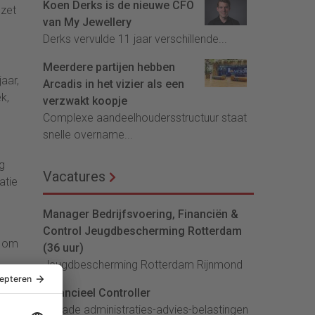
Koen Derks is de nieuwe CFO
mzet
van My Jewellery
Derks vervulde 11 jaar verschillende...
Meerdere partijen hebben
aar,
Arcadis in het vizier als een
k,
verzwakt koopje
Complexe aandeelhoudersstructuur staat
snelle overname...
g
Vacatures
atie
Manager Bedrijfsvoering, Financiën &
Control Jeugdbescherming Rotterdam
t om
(36 uur)
Jeugdbescherming Rotterdam Rijnmond
Financieel Controller
lArcade administraties-advies-belastingen