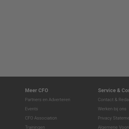
Meer CFO
Service & Co
Partners en Adverteren
Contact & Reda
Events
Werken bij ons
CFO Association
Privacy Statem
Trainingen
Algemene Voor