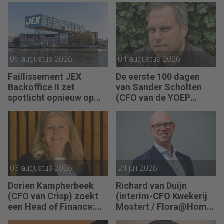
06 augustus 2026
04 augustus 2026
Faillissement JEX
De eerste 100 dagen
Backoffice II zet
van Sander Scholten
spotlicht opnieuw op
(CFO van de YOEP
JEX
Groep): “Financiële
sturing werkt pas echt
als mensen begrijpen
waarom keuzes nodig
zijn.”
03 augustus 2026
24 juli 2026
Dorien Kampherbeek
Richard van Duijn
(CFO van Crisp) zoekt
(interim-CFO Kwekerij
een Head of Finance:
Mostert / Flora@Home)
“We willen meer
zoekt een Finance