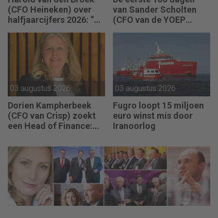
(CFO Heineken) over
van Sander Scholten
halfjaarcijfers 2026: “De
(CFO van de YOEP
strategie werkt en de
Groep): “Financiële
vooruitgang is
sturing werkt pas echt
zichtbaar.”
als mensen begrijpen
waarom keuzes nodig
zijn.”
03 augustus 2026
03 augustus 2026
Dorien Kampherbeek
Fugro loopt 15 miljoen
(CFO van Crisp) zoekt
euro winst mis door
een Head of Finance:
Iranoorlog
“We willen meer
performance driven
worden.”