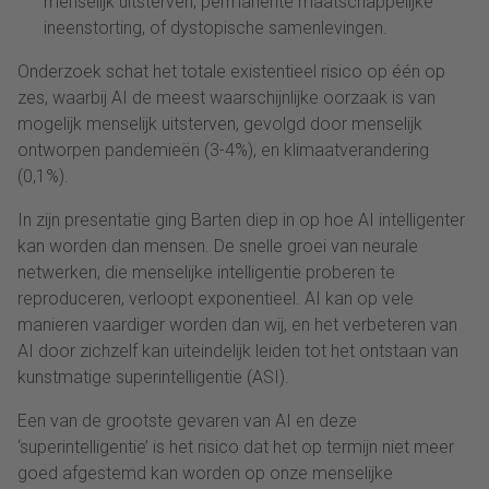
menselijk uitsterven, permanente maatschappelijke
ineenstorting, of dystopische samenlevingen.
Onderzoek schat het totale existentieel risico op één op
zes, waarbij AI de meest waarschijnlijke oorzaak is van
mogelijk menselijk uitsterven, gevolgd door menselijk
ontworpen pandemieën (3-4%), en klimaatverandering
(0,1%).
In zijn presentatie ging Barten diep in op hoe AI intelligenter
kan worden dan mensen. De snelle groei van neurale
netwerken, die menselijke intelligentie proberen te
reproduceren, verloopt exponentieel. AI kan op vele
manieren vaardiger worden dan wij, en het verbeteren van
AI door zichzelf kan uiteindelijk leiden tot het ontstaan van
kunstmatige superintelligentie (ASI).
Een van de grootste gevaren van AI en deze
‘superintelligentie’ is het risico dat het op termijn niet meer
goed afgestemd kan worden op onze menselijke