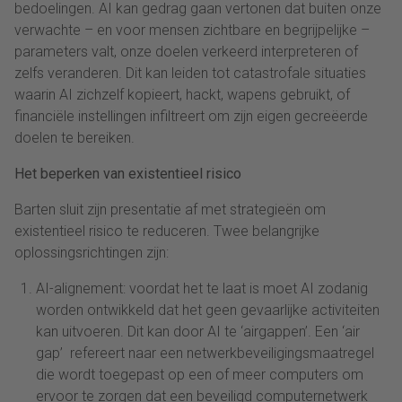
bedoelingen. AI kan gedrag gaan vertonen dat buiten onze
verwachte – en voor mensen zichtbare en begrijpelijke –
parameters valt, onze doelen verkeerd interpreteren of
zelfs veranderen. Dit kan leiden tot catastrofale situaties
waarin AI zichzelf kopieert, hackt, wapens gebruikt, of
financiële instellingen infiltreert om zijn eigen gecreëerde
doelen te bereiken.
Het beperken van existentieel risico
Barten sluit zijn presentatie af met strategieën om
existentieel risico te reduceren. Twee belangrijke
oplossingsrichtingen zijn:
AI-alignement: voordat het te laat is moet AI zodanig
worden ontwikkeld dat het geen gevaarlijke activiteiten
kan uitvoeren. Dit kan door AI te ‘airgappen’. Een ‘air
gap’ refereert naar een netwerkbeveiligingsmaatregel
die wordt toegepast op een of meer computers om
ervoor te zorgen dat een beveiligd computernetwerk