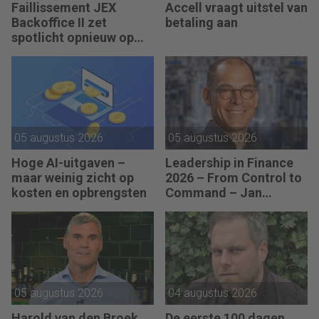
Faillissement JEX
Accell vraagt uitstel van
Backoffice II zet
betaling aan
spotlicht opnieuw op
JEX
05 augustus 2026
05 augustus 2026
Hoge AI-uitgaven –
Leadership in Finance
maar weinig zicht op
2026 – From Control to
kosten en opbrengsten
Command – Jan
Hendrik van Gilst (CFO
van The Protein
Brewery): “Je moet
vaak met relatief weinig
data toch knopen
doorhakken.”
05 augustus 2026
04 augustus 2026
Harold van den Broek
De eerste 100 dagen