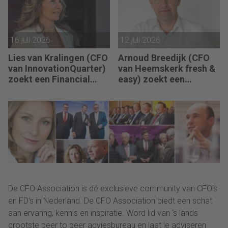
16 juli 2026
12 juli 2026
Lies van Kralingen (CFO
Arnoud Breedijk (CFO
van InnovationQuarter)
van Heemskerk fresh &
zoekt een Financial
easy) zoekt een
Controller: “Succes
Business Controller en
betekent dat de
Finance Controller: “De
rapportagecyclus
transitie van ons
sneller, slimmer en
Finance team is in volle
betrouwbaarder
gang.”
verloopt.”
De CFO Association is dé exclusieve community van CFO's
en FD's in Nederland. De CFO Association biedt een schat
aan ervaring, kennis en inspiratie. Word lid van ‘s lands
grootste peer to peer adviesbureau en laat je adviseren