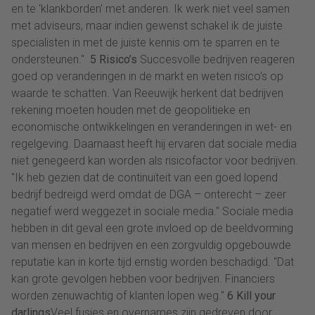
en te ‘klankborden’ met anderen. Ik werk niet veel samen
met adviseurs, maar indien gewenst schakel ik de juiste
specialisten in met de juiste kennis om te sparren en te
ondersteunen."
5 Risico’s
Succesvolle bedrijven reageren
goed op veranderingen in de markt en weten risico’s op
waarde te schatten. Van Reeuwijk herkent dat bedrijven
rekening moeten houden met de geopolitieke en
economische ontwikkelingen en veranderingen in wet- en
regelgeving. Daarnaast heeft hij ervaren dat sociale media
niet genegeerd kan worden als risicofactor voor bedrijven.
"Ik heb gezien dat de continuïteit van een goed lopend
bedrijf bedreigd werd omdat de DGA – onterecht – zeer
negatief werd weggezet in sociale media." Sociale media
hebben in dit geval een grote invloed op de beeldvorming
van mensen en bedrijven en een zorgvuldig opgebouwde
reputatie kan in korte tijd ernstig worden beschadigd. "Dat
kan grote gevolgen hebben voor bedrijven. Financiers
worden zenuwachtig of klanten lopen weg."
6 Kill your
darlings
Veel fusies en overnames zijn gedreven door