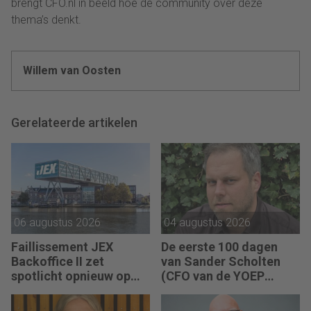
brengt CFO.nl in beeld hoe de community over deze
thema’s denkt.
Willem van Oosten
Gerelateerde artikelen
06 augustus 2026
04 augustus 2026
Faillissement JEX
De eerste 100 dagen
Backoffice II zet
van Sander Scholten
spotlicht opnieuw op
(CFO van de YOEP
JEX
Groep): “Financiële
sturing werkt pas echt