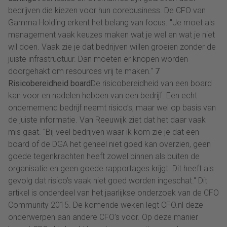
bedrijven die kiezen voor hun corebusiness. De CFO van
Gamma Holding erkent het belang van focus. "Je moet als
management vaak keuzes maken wat je wel en wat je niet
wil doen. Vaak zie je dat bedrijven willen groeien zonder de
juiste infrastructuur. Dan moeten er knopen worden
doorgehakt om resources vrij te maken."
7
Risicobereidheid board
De risicobereidheid van een board
kan voor en nadelen hebben van een bedrijf. Een echt
ondernemend bedrijf neemt risico’s, maar wel op basis van
de juiste informatie. Van Reeuwijk ziet dat het daar vaak
mis gaat. "Bij veel bedrijven waar ik kom zie je dat een
board of de DGA het geheel niet goed kan overzien, geen
goede tegenkrachten heeft zowel binnen als buiten de
organisatie en geen goede rapportages krijgt. Dit heeft als
gevolg dat risico’s vaak niet goed worden ingeschat." Dit
artikel is onderdeel van het jaarlijkse onderzoek van de CFO
Community 2015. De komende weken legt CFO.nl deze
onderwerpen aan andere CFO’s voor. Op deze manier