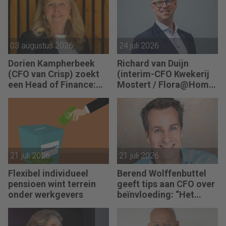
als mensen begrijpen
waarom keuzes nodig
zijn.”
03 augustus 2026
24 juli 2026
Dorien Kampherbeek
Richard van Duijn
(CFO van Crisp) zoekt
(interim-CFO Kwekerij
een Head of Finance:
Mostert / Flora@Home)
“We willen meer
zoekt een Finance
performance driven
Manager: “We zitten in
worden.”
een transitie van
reactief naar proactief.”
21 juli 2026
21 juli 2026
Flexibel individueel
Berend Wolffenbuttel
pensioen wint terrein
geeft tips aan CFO over
onder werkgevers
beïnvloeding: “Het
beste advies strandt als
je niet aansluit.”