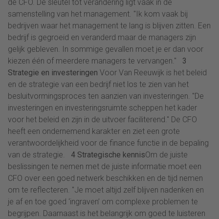
de CFO. De sleutel tot verandering ligt vaak in de
samenstelling van het management. "Ik kom vaak bij
bedrijven waar het management te lang is blijven zitten. Een
bedrijf is gegroeid en veranderd maar de managers zijn
gelijk gebleven. In sommige gevallen moet je er dan voor
kiezen één of meerdere managers te vervangen."
3
Strategie en investeringen
Voor Van Reeuwijk is het beleid
en de strategie van een bedrijf niet los te zien van het
besluitvormingsproces ten aanzien van investeringen. "De
investeringen en investeringsruimte scheppen het kader
voor het beleid en zijn in de uitvoer faciliterend." De CFO
heeft een ondernemend karakter en ziet een grote
verantwoordelijkheid voor de finance functie in de bepaling
van de strategie.
4 Strategische kennis
Om de juiste
beslissingen te nemen met de juiste informatie moet een
CFO over een goed netwerk beschikken en de tijd nemen
om te reflecteren. "Je moet altijd zelf blijven nadenken en
je af en toe goed ‘ingraven’ om complexe problemen te
begrijpen. Daarnaast is het belangrijk om goed te luisteren