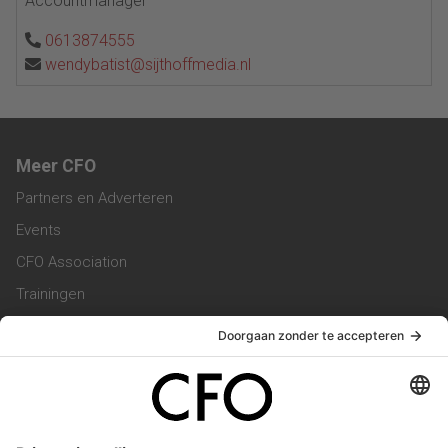
Accountmanager
0613874555
wendybatist@sijthoffmedia.nl
Meer CFO
Partners en Adverteren
Events
CFO Association
Trainingen
Magazine
Vacatures
Service & Contact
Contact & Redactie