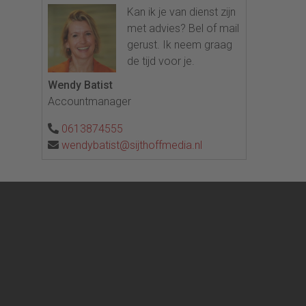
Kan ik je van dienst zijn
met advies? Bel of mail
gerust. Ik neem graag
de tijd voor je.
Wendy Batist
Accountmanager
0613874555
wendybatist@sijthoffmedia.nl