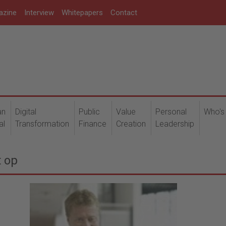
azine
Interview
Whitepapers
Contact
an
Digital
Public
Value
Personal
Who's
al
Transformation
Finance
Creation
Leadership
t op