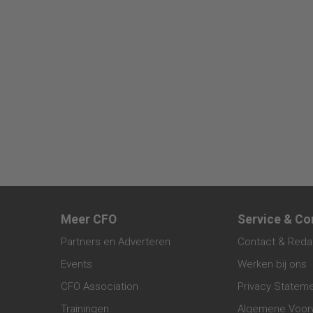
Meer CFO
Service & Co
Partners en Adverteren
Contact & Reda
Events
Werken bij ons
CFO Association
Privacy Statem
Trainingen
Algemene Voor