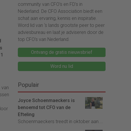
community van CFO's en FD's in
Nederland. De CFO Association biedt een
schat aan ervaring, kennis en inspiratie.
Word lid van ‘s lands grootste peer to peer
adviesbureau en laat je adviseren door de
top CFO's van Nederland.
d
is
Ontvang de gratis nieuwsbrief
11
Word nu lid
Populair
e van
issen
Joyce Schoenmaeckers is
benoemd tot CFO van de
door
Efteling
Schoenmaeckers treedt in oktober aan....