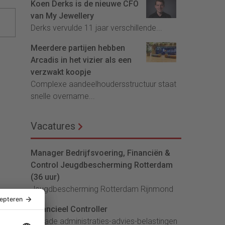
Koen Derks is de nieuwe CFO
van My Jewellery
Derks vervulde 11 jaar verschillende...
Meerdere partijen hebben
Arcadis in het vizier als een
verzwakt koopje
Complexe aandeelhoudersstructuur staat
snelle overname...
Vacatures
Manager Bedrijfsvoering, Financiën &
Control Jeugdbescherming Rotterdam
(36 uur)
Jeugdbescherming Rotterdam Rijnmond
Financieel Controller
lArcade administraties-advies-belastingen