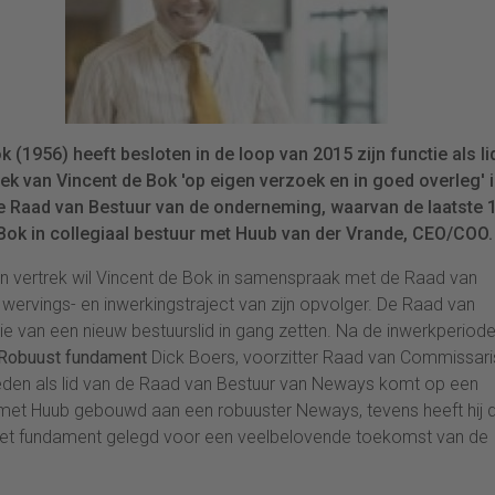
1956) heeft besloten in de loop van 2015 zijn functie als li
ek van Vincent de Bok 'op eigen verzoek en in goed overleg' 
 de Raad van Bestuur van de onderneming, waarvan de laatste 
 Bok in collegiaal bestuur met Huub van der Vrande, CEO/COO.
jn vertrek wil Vincent de Bok in samenspraak met de Raad van
ervings- en inwerkingstraject van zijn opvolger. De Raad van
 van een nieuw bestuurslid in gang zetten. Na de inwerkperiod
Robuust fundament
Dick Boers, voorzitter Raad van Commissar
 treden als lid van de Raad van Bestuur van Neways komt op een
n met Huub gebouwd aan een robuuster Neways, tevens heeft hij 
et fundament gelegd voor een veelbelovende toekomst van de