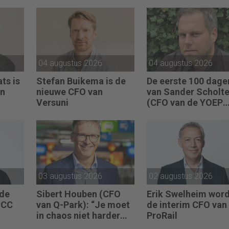
04 augustus 2026
04 augustus 2026
ts is
Stefan Buikema is de
De eerste 100 dage
an
nieuwe CFO van
van Sander Scholt
Versuni
(CFO van de YOEP
Groep): “Financiële
sturing werkt pas e
als mensen begrijp
waarom keuzes no
zijn.”
03 augustus 2026
02 augustus 2026
 de
Sibert Houben (CFO
Erik Swelheim wor
UCC
van Q-Park): “Je moet
de interim CFO van
in chaos niet harder
ProRail
gaan rennen, maar