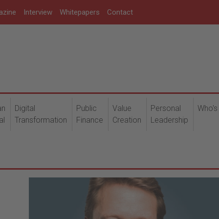
azine
Interview
Whitepapers
Contact
an
Digital
Public
Value
Personal
Who's
al
Transformation
Finance
Creation
Leadership