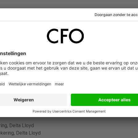
emingen in vastgoed, bouw en techniek. Het concern is ontstaan 
jf. Het bedrijf is het overkoepelende orgaan van
s en Croonwolter&dros. TBI bestaat uit verschillende individuele
 kennis op het gebied van techniek, bouw en infra. Het bouwbedri
ro en een nettoverlies van 16,7 miljoen euro.
ing, Delta Lloyd
ering, Delta Lloyd