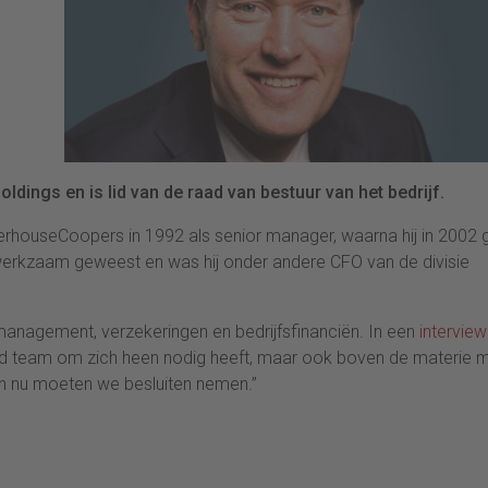
ldings en is lid van de raad van bestuur van het bedrijf.
erhouseCoopers in 1992 als senior manager, waarna hij in 2002 
015 werkzaam geweest en was hij onder andere CFO van de divisie
k management, verzekeringen en bedrijfsfinanciën. In een
interview
oed team om zich heen nodig heeft, maar ook boven de materie 
 en nu moeten we besluiten nemen.”