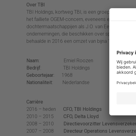
Over TBI
TBI Holdings, kortweg TBI, is een groep van ondern
het failliete OGEM-concern, eveneens een bouwbedri
dochtermaatschappijen als J.O. van Eesteren, Mobili
ondernemingen, die beschikken over specialistische
behaalde in 2016 een omzet van bijna 1,6 miljard eu
Naam:
Emiel Roozen
Bedrijf:
TBI Holdings
Geboortejaar:
1968
Nationaliteit:
Nederlandse
Carrière
2016 – heden
CFO, TBI Holdings
2010 – 2015
CFO, Delta Lloyd
2008 – 2010
Directievoorzitter Levensverzeker
2007 – 2008
Directeur Operations Levensverzek