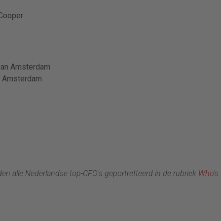
eCooper
t van Amsterdam
an Amsterdam
rden alle Nederlandse top-CFO's geportretteerd in de rubriek
Who's