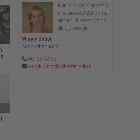
Kan ik je van dienst zijn
met advies? Bel of mail
gerust. Ik neem graag
de tijd voor je.
Wendy Batist
Accountmanager
n
en
0613874555
wendybatist@sijthoffmedia.nl
cht
en
dig
dt