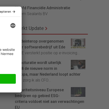
Hoofd Financiële Administratie
uit
Bloem Sealants BV
jf
Markt Update
Tradeinterop overgenomen
door softwarebedrijf uit Ede
4CEE versterkt positie op e-invoicing...
E-facturatie wordt uiterlijk
2028 de nieuwe norm in
Europa, maar Nederland loopt achter
Hoe zorg ik als CFO...
Maturiteitsniveau Europese
bedrijven op gebied ESG-
criteria voldoet niet aan verwachtingen
EU