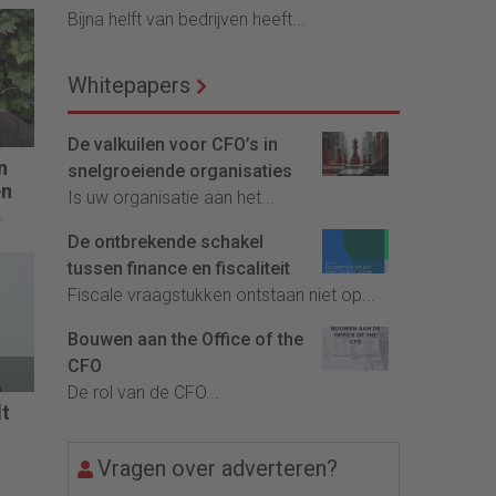
Bijna helft van bedrijven heeft...
Whitepapers
De valkuilen voor CFO’s in
n
snelgroeiende organisaties
en
Is uw organisatie aan het...
De ontbrekende schakel
cht
tussen finance en fiscaliteit
en
Fiscale vraagstukken ontstaan niet op...
dig
Bouwen aan the Office of the
CFO
De rol van de CFO...
dt
Vragen over adverteren?