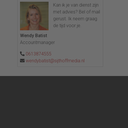
Kan ik je van dienst zijn
met advies? Bel of mail
gerust. Ik neem graag
de tijd voor je.
Wendy Batist
Accountmanager
0613874555
wendybatist@sijthoffmedia.nl