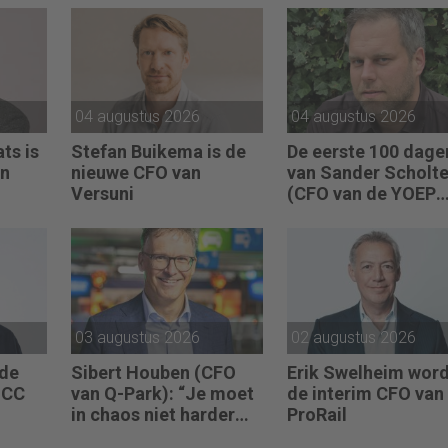
04 augustus 2026
04 augustus 2026
ts is
Stefan Buikema is de
De eerste 100 dage
an
nieuwe CFO van
van Sander Scholt
Versuni
(CFO van de YOEP
Groep): “Financiële
sturing werkt pas e
als mensen begrijp
waarom keuzes no
zijn.”
03 augustus 2026
02 augustus 2026
 de
Sibert Houben (CFO
Erik Swelheim wor
UCC
van Q-Park): “Je moet
de interim CFO van
in chaos niet harder
ProRail
gaan rennen, maar