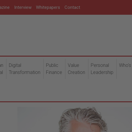
azine
Interview
Whitepapers
Contact
an
Digital
Public
Value
Personal
Who's
al
Transformation
Finance
Creation
Leadership