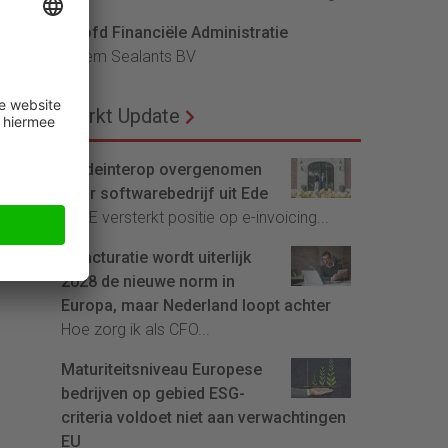
Hoofd Financiële Administratie
Bloem Sealants BV
Markt Update
Tradeinterop overgenomen
door softwarebedrijf uit Ede
4CEE versterkt positie op e-invoicing...
E-facturatie wordt uiterlijk
2028 de nieuwe norm in
Europa, maar Nederland loopt achter
Hoe zorg ik als CFO...
Maturiteitsniveau Europese
bedrijven op gebied ESG-
criteria voldoet niet aan verwachtingen
EU