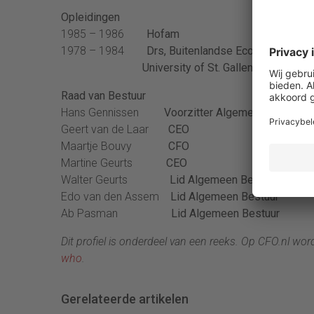
Opleidingen
1985 – 1986
Hofam
1978 – 1984
Drs, Buitenlandse Economie, Econ
University of St. Gallen
Raad van Bestuur
Hans Gennissen
Voorzitter Algemeen Bestuur
Geert van de Laar
CEO
Maartje Bouvy
CFO
Martine Geurts
CEO
Walter Geurts
Lid Algemeen Bestuur
Edo van den Assem
Lid Algemeen Bestuur
Ab Pasman
Lid Algemeen Bestuur
Dit profiel is onderdeel van een reeks. Op CFO.nl wo
who
.
Gerelateerde artikelen