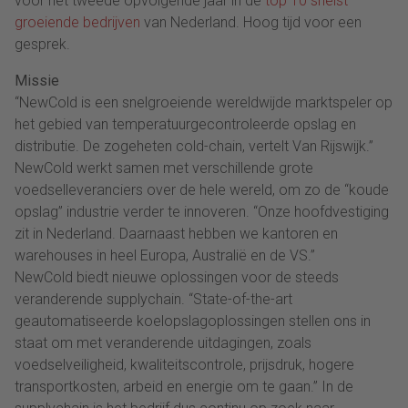
voor het tweede opvolgende jaar in de
top 10 snelst
groeiende bedrijven
van Nederland. Hoog tijd voor een
gesprek.
Missie
“NewCold is een snelgroeiende wereldwijde marktspeler op
het gebied van temperatuurgecontroleerde opslag en
distributie. De zogeheten cold-chain, vertelt Van Rijswijk.”
NewCold werkt samen met verschillende grote
voedselleveranciers over de hele wereld, om zo de “koude
opslag” industrie verder te innoveren. “Onze hoofdvestiging
zit in Nederland. Daarnaast hebben we kantoren en
warehouses in heel Europa, Australië en de VS.”
NewCold biedt nieuwe oplossingen voor de steeds
veranderende supplychain. “State-of-the-art
geautomatiseerde koelopslagoplossingen stellen ons in
staat om met veranderende uitdagingen, zoals
voedselveiligheid, kwaliteitscontrole, prijsdruk, hogere
transportkosten, arbeid en energie om te gaan.” In de