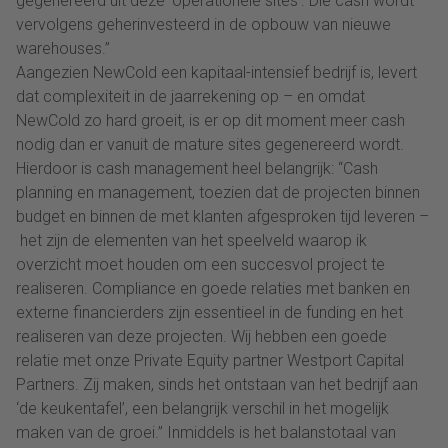
gegenereerd uit deze ‘operationele sites’. Die cash wordt
vervolgens geherinvesteerd in de opbouw van nieuwe
warehouses.”
Aangezien NewCold een kapitaal-intensief bedrijf is, levert
dat complexiteit in de jaarrekening op – en omdat
NewCold zo hard groeit, is er op dit moment meer cash
nodig dan er vanuit de mature sites gegenereerd wordt.
Hierdoor is cash management heel belangrijk: “Cash
planning en management, toezien dat de projecten binnen
budget en binnen de met klanten afgesproken tijd leveren –
het zijn de elementen van het speelveld waarop ik
overzicht moet houden om een succesvol project te
realiseren. Compliance en goede relaties met banken en
externe financierders zijn essentieel in de funding en het
realiseren van deze projecten. Wij hebben een goede
relatie met onze Private Equity partner Westport Capital
Partners. Zij maken, sinds het ontstaan van het bedrijf aan
‘de keukentafel’, een belangrijk verschil in het mogelijk
maken van de groei.” Inmiddels is het balanstotaal van