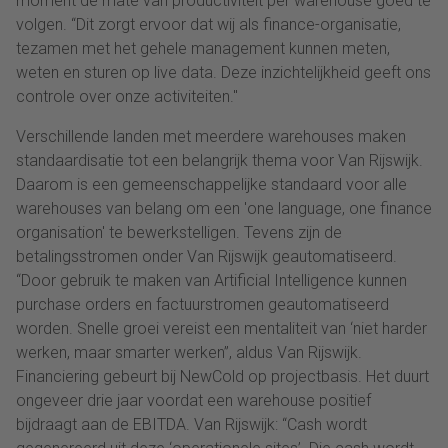
moment de mate van productiviteit per warehouse goed te
volgen. “Dit zorgt ervoor dat wij als finance-organisatie,
tezamen met het gehele management kunnen meten,
weten en sturen op live data. Deze inzichtelijkheid geeft ons
controle over onze activiteiten."
Verschillende landen met meerdere warehouses maken
standaardisatie tot een belangrijk thema voor Van Rijswijk.
Daarom is een gemeenschappelijke standaard voor alle
warehouses van belang om een 'one language, one finance
organisation' te bewerkstelligen. Tevens zijn de
betalingsstromen onder Van Rijswijk geautomatiseerd.
“Door gebruik te maken van Artificial Intelligence kunnen
purchase orders en factuurstromen geautomatiseerd
worden. Snelle groei vereist een mentaliteit van ‘niet harder
werken, maar smarter werken”, aldus Van Rijswijk.
Financiering gebeurt bij NewCold op projectbasis. Het duurt
ongeveer drie jaar voordat een warehouse positief
bijdraagt aan de EBITDA. Van Rijswijk: “Cash wordt