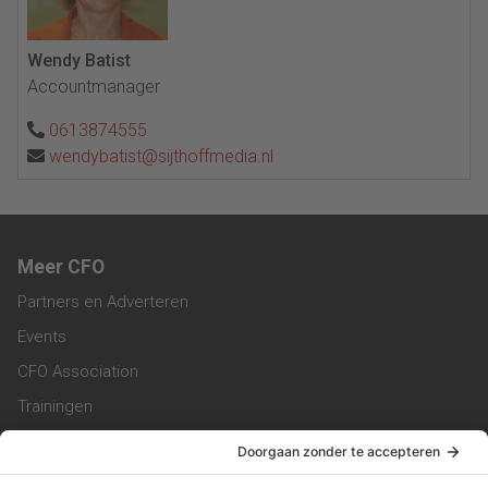
Wendy Batist
Accountmanager
0613874555
wendybatist@sijthoffmedia.nl
Meer CFO
Partners en Adverteren
Events
CFO Association
Trainingen
Magazine
Vacatures