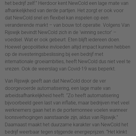
het bedrijf zelf.” Hierdoor kent NewCold een lage mate van
afhankelijkheid van derde partijen. Het zorgt er ook voor
dat NewCold snel en flexibel kan inspelen op een
veranderende markt – van bouw tot operatie. Volgens Van
Rijswijk bevindt NewCold zich in de ‘winning sector’ –
voedsel. Wat er ook gebeurt. Eten blijft iedereen doen.
Hoewel geopolitieke invloeden altijd impact kunnen hebben
op de investeringsbeslissing bij een bedrijf met
internationale groeiambities, heeft NewCold dus niet veel te
vrezen. Ook de weerslag van Covid-19 was beperkt.
Van Rijswijk geeft aan dat NewCold door de ver
doorgevoerde automatisering, een lage mate van
arbeidsafhankelijkheid heeft. “Zo heeft automatisering
bijvoorbeeld geen last van inflatie, maar bedrijven met veel
werknemers gaan het in de portemonnee voelen wanneer
loonsverhogingen aanstaande zijn, aldus van Rijswijk.”
Daarnaast maakt het duurzame karakter van NewCold het
bedrijf weerbaar tegen stijgende energieprijzen. “Het klinkt