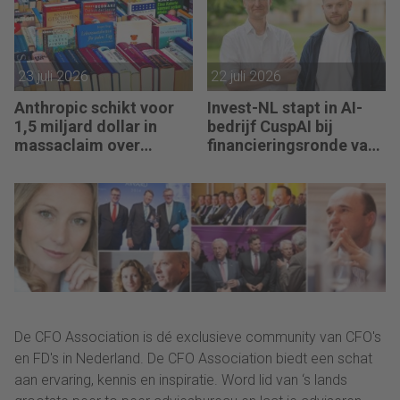
23 juli 2026
22 juli 2026
Anthropic schikt voor
Invest-NL stapt in AI-
1,5 miljard dollar in
bedrijf CuspAI bij
massaclaim over
financieringsronde van
illegaal gebruik boeken
450 miljoen dollar
De CFO Association is dé exclusieve community van CFO's
en FD's in Nederland. De CFO Association biedt een schat
aan ervaring, kennis en inspiratie. Word lid van ‘s lands