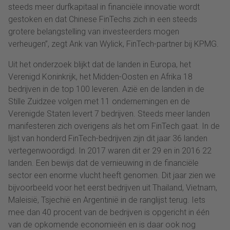
steeds meer durfkapitaal in financiële innovatie wordt
gestoken en dat Chinese FinTechs zich in een steeds
grotere belangstelling van investeerders mogen
verheugen”, zegt Ank van Wylick, FinTech-partner bij KPMG.
Uit het onderzoek blijkt dat de landen in Europa, het
Verenigd Koninkrijk, het Midden-Oosten en Afrika 18
bedrijven in de top 100 leveren. Azië en de landen in de
Stille Zuidzee volgen met 11 ondernemingen en de
Verenigde Staten levert 7 bedrijven. Steeds meer landen
manifesteren zich overigens als het om FinTech gaat. In de
lijst van honderd FinTech-bedrijven zijn dit jaar 36 landen
vertegenwoordigd. In 2017 waren dit er 29 en in 2016 22
landen. Een bewijs dat de vernieuwing in de financiële
sector een enorme vlucht heeft genomen. Dit jaar zien we
bijvoorbeeld voor het eerst bedrijven uit Thailand, Vietnam,
Maleisië, Tsjechië en Argentinië in de ranglijst terug. Iets
mee dan 40 procent van de bedrijven is opgericht in één
van de opkomende economieën en is daar ook nog