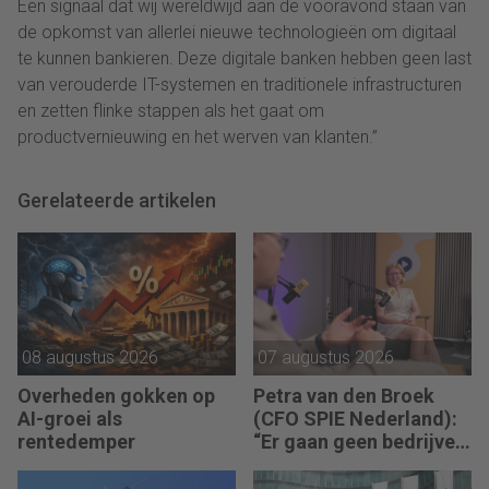
Een signaal dat wij wereldwijd aan de vooravond staan van
de opkomst van allerlei nieuwe technologieën om digitaal
te kunnen bankieren. Deze digitale banken hebben geen last
van verouderde IT-systemen en traditionele infrastructuren
en zetten flinke stappen als het gaat om
productvernieuwing en het werven van klanten.”
Gerelateerde artikelen
08 augustus 2026
07 augustus 2026
Overheden gokken op
Petra van den Broek
AI-groei als
(CFO SPIE Nederland):
rentedemper
“Er gaan geen bedrijven
failliet omdat ze geen
winst maken.”