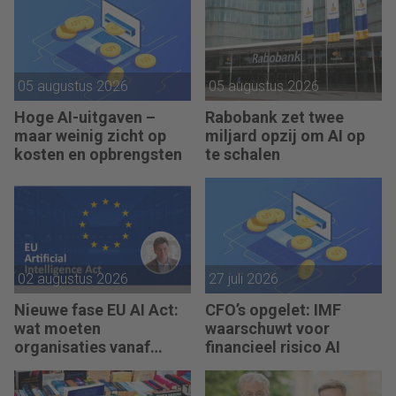
05 augustus 2026
05 augustus 2026
Hoge AI-uitgaven –
Rabobank zet twee
maar weinig zicht op
miljard opzij om AI op
kosten en opbrengsten
te schalen
02 augustus 2026
27 juli 2026
Nieuwe fase EU AI Act:
CFO’s opgelet: IMF
wat moeten
waarschuwt voor
organisaties vanaf
financieel risico AI
augustus 2026 regelen?