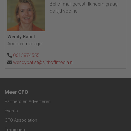
Bel of mail gerust. Ik neem graag
de tijd voor je.
Wendy Batist
Accountmanager
0613874555
wendybatist@sijthoffmedia.nl
Meer CFO
Partners en Adverteren
Events
CFO Association
Trainingen