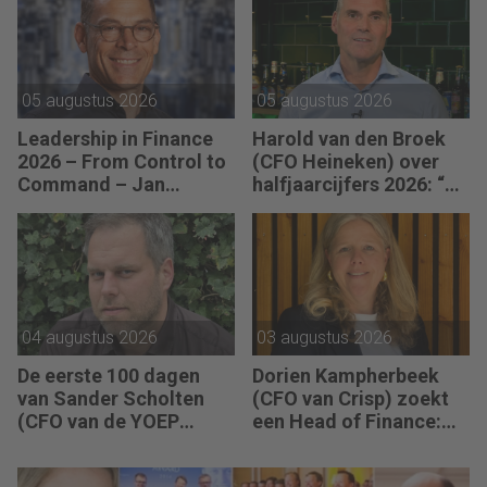
05 augustus 2026
05 augustus 2026
Leadership in Finance
Harold van den Broek
2026 – From Control to
(CFO Heineken) over
Command – Jan
halfjaarcijfers 2026: “De
Hendrik van Gilst (CFO
strategie werkt en de
van The Protein
vooruitgang is
Brewery): “Je moet
zichtbaar.”
vaak met relatief weinig
data toch knopen
doorhakken.”
04 augustus 2026
03 augustus 2026
De eerste 100 dagen
Dorien Kampherbeek
van Sander Scholten
(CFO van Crisp) zoekt
(CFO van de YOEP
een Head of Finance:
Groep): “Financiële
“We willen meer
sturing werkt pas echt
performance driven