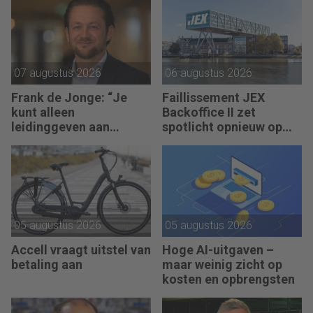
07 augustus 2026
06 augustus 2026
Frank de Jonge: “Je
Faillissement JEX
kunt alleen
Backoffice II zet
leidinggeven aan
spotlicht opnieuw op
anderen als je leiding
JEX
kunt geven aan jezelf.”
05 augustus 2026
05 augustus 2026
Accell vraagt uitstel van
Hoge AI-uitgaven –
betaling aan
maar weinig zicht op
kosten en opbrengsten