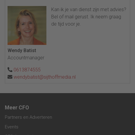
Kan ik je van dienst zijn met advies?
Bel of mail gerust. Ik neem graag
de tijd voor je.
Wendy Batist
Accountmanager
0613874555
wendybatist@sijthoffmedia.nl
Meer CFO
Partners en Adverteren
Events