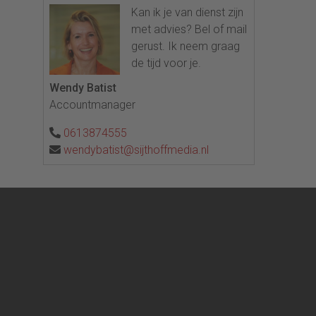
Kan ik je van dienst zijn
met advies? Bel of mail
gerust. Ik neem graag
de tijd voor je.
Wendy Batist
Accountmanager
0613874555
wendybatist@sijthoffmedia.nl