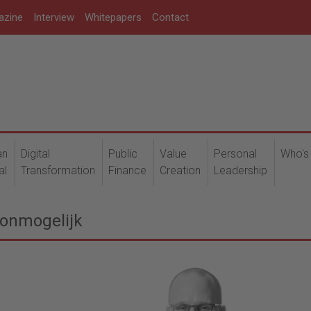
azine
Interview
Whitepapers
Contact
an
Digital
Public
Value
Personal
Who's
al
Transformation
Finance
Creation
Leadership
 onmogelijk