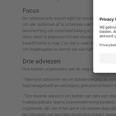
Focus
De cybersecurity-expert wijst op een bekend gezegde
om alle systemen af te schermen van hackers, dus i
bescherming van essentieel belang is, zegt Roskott: 
risico weet te beperken tot een niveau dat voor de o
kwantificeren is stap 2 en dat is vaak erg moeilijk. A
om maatregelen te nemen die een half miljoen kosten
Drie adviezen
Hoe kunnen organisaties aan de slag om data risico’
-“Allereerst adviseren wij om databeveiliging als e
topmanagement en vervolgens geïmplementeerd do
-“Ons tweede advies is om kennis van data een sta
multidisciplinaire teams overeenstemming bereiken
organisatie zijn, wie in het geval van nieuwe data d
het uitvoeren van een data protection impact ass