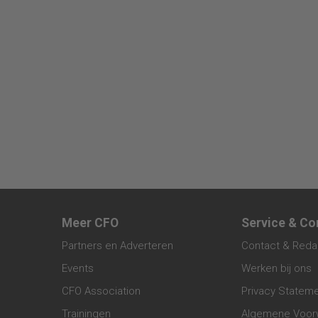
Meer CFO
Service & Co
Partners en Adverteren
Contact & Reda
Events
Werken bij ons
CFO Association
Privacy Statem
Trainingen
Algemene Voor