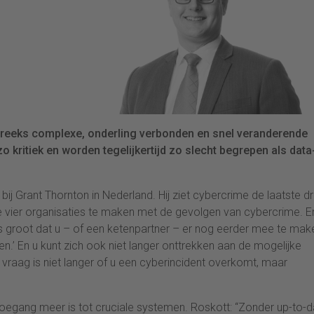
reeks complexe, onderling verbonden en snel veranderende
o kritiek en worden tegelijkertijd zo slecht begrepen als data
ij Grant Thornton in Nederland. Hij ziet cybercrime de laatste dr
 de vier organisaties te maken met de gevolgen van cybercrime. E
ns groot dat u – of een ketenpartner – er nog eerder mee te mak
 halen.’ En u kunt zich ook niet langer onttrekken aan de mogelijke
vraag is niet langer of u een cyberincident overkomt, maar
oegang meer is tot cruciale systemen. Roskott: “Zonder up-to-d