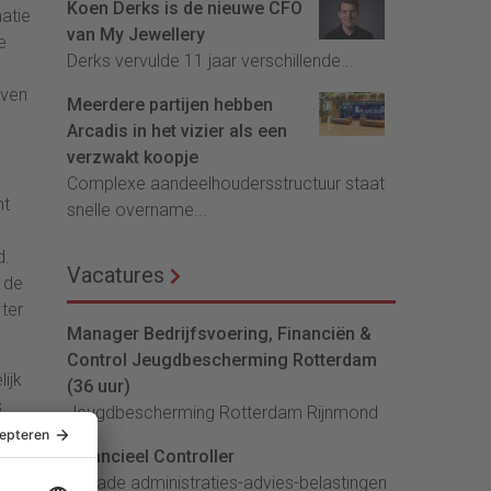
Koen Derks is de nieuwe CFO
atie
van My Jewellery
e
Derks vervulde 11 jaar verschillende...
aven
Meerdere partijen hebben
Arcadis in het vizier als een
verzwakt koopje
Complexe aandeelhoudersstructuur staat
mt
snelle overname...
d.
Vacatures
 de
ter
Manager Bedrijfsvoering, Financiën &
Control Jeugdbescherming Rotterdam
ijk
(36 uur)
s
Jeugdbescherming Rotterdam Rijnmond
aats
Financieel Controller
 is
lArcade administraties-advies-belastingen