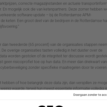
ktprijzen, correcte magazijnstanden en actuele transportinform
ar. En mogelijk ook die van ketenpartners. Deze zomer hebben w
n verkeerde software-update – bij de Rotterdamse APM-
n de keten. Een groot deel van de bedrijven in de Rotterdamse h
fsvoering.”
r dan tweederde (65 procent) van de organisaties stappen nee
De overige organisaties tasten volledig in het duister over de
ata worden gestolen of de integriteit ter discussie wordt gestel
t geen risicoprofiel toe op hun data. En meer dan driekwart van
 cyberbeveiliging zonder specifieke maatregelen door te voeren 
t hebben of hoe belangrijk deze data zijn, dan verspillen ze mogel
einig waarde, terwijl hun meest essentiële informatie volledig i
nnen aan de oplossingskant en richten zich op maatregelen in pl
eveiligingspoortjes opstel en een slotgracht rond mijn pand graaf,
 grootste slag die organisaties kunnen en moeten maken.”