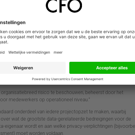
: ‘Alles beschermen is niets beschermen.’ Het is vrijwel onmoge
s het belangrijk te focussen op die kleine hoeveelheid data waa
“Risicobestrijding kost geld en het heeft alleen rendement als je
rganisatie acceptabel is. Een risicoafweging is stap 1, het risico
ls een potentieel risico leidt tot een ton schade, heeft het geen z
. Doe die investering die maximaal je risico’s beperken.”
s effectiever te beheersen? Roskott geeft drie adviezen:
en organisatiebreed risico te beschouwen, beheerst door het
or medewerkers op operationeel niveau.”
ndaard onderdeel van iedere projectopzet te maken, waarbij
 over wat de grootste data-gerelateerde bedreigingen voor de
ata-eigenaar wordt en aan welke privacy-verplichtingen (bijvoorb
essment) moet worden voldaan.