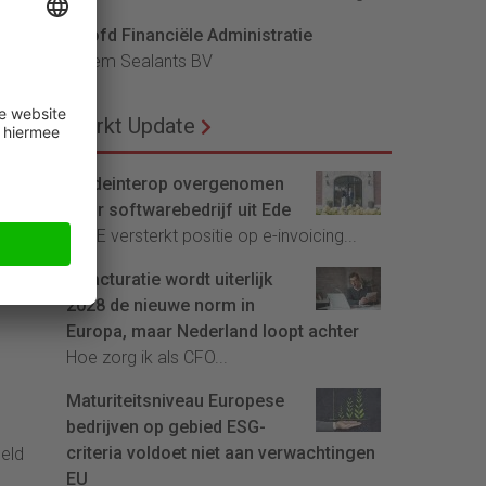
Hoofd Financiële Administratie
Bloem Sealants BV
lijk
rvan
Markt Update
 een
in
Tradeinterop overgenomen
door softwarebedrijf uit Ede
4CEE versterkt positie op e-invoicing...
E-facturatie wordt uiterlijk
2028 de nieuwe norm in
Europa, maar Nederland loopt achter
Hoe zorg ik als CFO...
Maturiteitsniveau Europese
bedrijven op gebied ESG-
criteria voldoet niet aan verwachtingen
eeld
EU