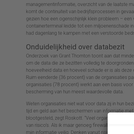
managementinformatie, overzicht van de laatste mar
komt de continuïteit van bedrijfsprocessen in geva
gezien hoe een ogenschijnlijk klein probleem – ee
containerterminal leidde tot een miljoenenschade i
had dagenlang te kampen met een verstoorde bedrij
Onduidelijkheid over databezit
Onderzoek van Grant Thornton toont aan dat minde
om de data die ze bezitten volledig te doorgronden. 
hoeveelheid data en hoeveel schade er is als deze d
Ruim eenderde (36 procent) van de organisaties pas
organisaties (78 procent) werkt aan een basis voor
bescherming van hun meest waardevolle data.
Weten organisaties niet wat voor data zij in hun bezi
tijd en geld aan het beschermen van informatie met w
blootgesteld, zegt Roskott. “Veel organisaties begi
van risico’s. Als ik maar genoeg firewalls neerzet, b
mijn informatie veilig. Denken vanuit risico’s is de