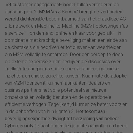
het customer engagement-model zullen veranderen en
aanscherpen.
2. M2M ‘as a Service’ brengt de verbonden
wereld dichterbij
De beschikbaarheid van het draadloze 4G
LTE netwerk en Machine-to-Machine (M2M)-oplossingen ‘as
a service’ – on demand, online en klaar voor gebruik – in
combinatie met krachtige beveiliging maken een einde aan
de obstakels die bedrijven er tot dusver van weerhielden
om M2M volledig te omarmen. Door een beroep te doen
op externe expertise zullen bedrijven de discussies over
intelligente end-points snel kunnen veranderen in unieke
inzichten, en unieke zakelijke kansen. Naarmate de adoptie
van M2M toeneemt, kunnen fabrikanten, dealers en
business partners het volle potentieel van nieuwe
omzetkanalen volledig benutten en de operationele
efficiëntie verhogen. Tegelijkertijd kunnen ze beter voorzien
in de behoeften van hun klanten.
3. Het tekort aan
beveiligingsexpertise dwingt tot herziening van beheer
Cybersecurity
De aanhoudende gerichte aanvallen en breed
in de pers uitgemeten beveiligingsincidenten zetten raden