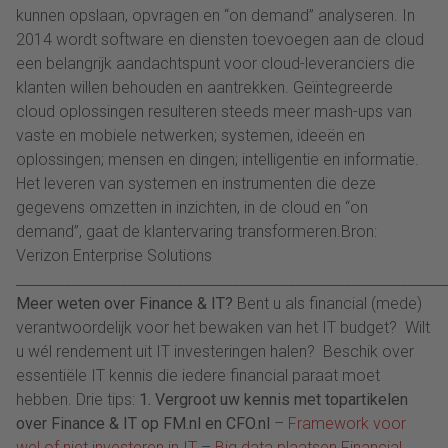
kunnen opslaan, opvragen en “on demand” analyseren. In
2014 wordt software en diensten toevoegen aan de cloud
een belangrijk aandachtspunt voor cloud-leveranciers die
klanten willen behouden en aantrekken. Geïntegreerde
cloud oplossingen resulteren steeds meer mash-ups van
vaste en mobiele netwerken; systemen, ideeën en
oplossingen; mensen en dingen; intelligentie en informatie.
Het leveren van systemen en instrumenten die deze
gegevens omzetten in inzichten, in de cloud en “on
demand”, gaat de klantervaring transformeren.Bron:
Verizon Enterprise Solutions
_____________________________________________________________
Meer weten over Finance & IT?
Bent u als financial (mede)
verantwoordelijk voor het bewaken van het IT budget? Wilt
u wél rendement uit IT investeringen halen? Beschik over
essentiële IT kennis die iedere financial paraat moet
hebben. Drie tips:
1. Vergroot uw kennis met topartikelen
over Finance & IT op FM.nl en CFO.nl
–
Framework voor
wel of niet investeren in IT
–
Big data plaatsen Financial