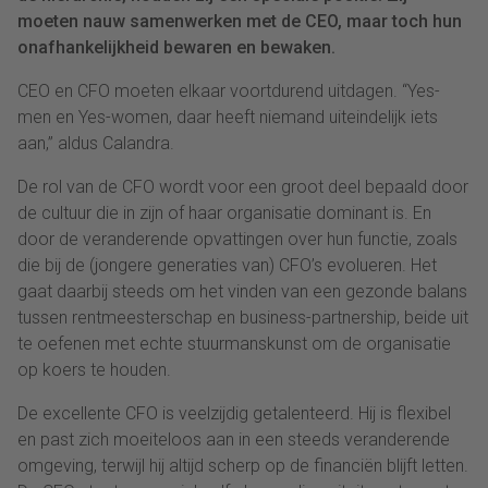
moeten nauw samenwerken met de CEO, maar toch hun
onafhankelijkheid bewaren en bewaken.
CEO en CFO moeten elkaar voortdurend uitdagen. “Yes-
men en Yes-women, daar heeft niemand uiteindelijk iets
aan,” aldus Calandra.
De rol van de CFO wordt voor een groot deel bepaald door
de cultuur die in zijn of haar organisatie dominant is. En
door de veranderende opvattingen over hun functie, zoals
die bij de (jongere generaties van) CFO’s evolueren. Het
gaat daarbij steeds om het vinden van een gezonde balans
tussen rentmeesterschap en business-partnership, beide uit
te oefenen met echte stuurmanskunst om de organisatie
op koers te houden.
De excellente CFO is veelzijdig getalenteerd. Hij is flexibel
en past zich moeiteloos aan in een steeds veranderende
omgeving, terwijl hij altijd scherp op de financiën blijft letten.