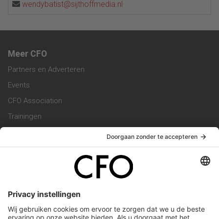
wendybatist@sijthoffmedia.nl
Meer CFO
Partners en Adverteren
Events
CFO Association
Trainingen
Magazine
Vacatures
Service & Contact
Contact & Redactie
Werken bij ons
Privacy Statement