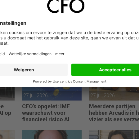
ace ook doorwerken in het herstel per land. Vooral in landen di
toeristensector, zoals Spanje en het Verenigd Koninkrijk, duurt he
d en publieke ontevredenheid over de manier waarop de overhei
 gaan leiden tot protesten en geweld.
27 juli 2026
27 juli 2026
ee
CFO’s opgelet: IMF
Meerdere partijen
AI op
waarschuwt voor
hebben Arcadis in 
financieel risico AI
vizier als een verz
koopje