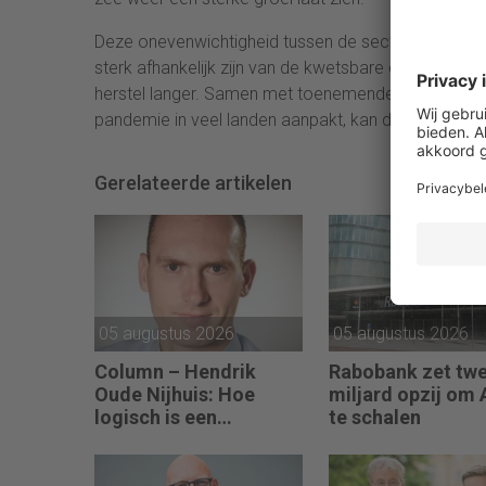
Deze onevenwichtigheid tussen de sectoren ziet Cof
sterk afhankelijk zijn van de kwetsbare diensten- of 
herstel langer. Samen met toenemende ongelijkhei
pandemie in veel landen aanpakt, kan dit op termijn
Gerelateerde artikelen
05 augustus 2026
05 augustus 2026
Column – Hendrik
Rabobank zet tw
Oude Nijhuis: Hoe
miljard opzij om 
logisch is een
te schalen
koersverdubbeling
eigenlijk?