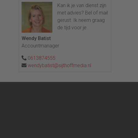
Kan ik je van dienst zijn
met advies? Bel of mail
gerust. Ik neem graag
de tijd voor je.
Wendy Batist
Accountmanager
0613874555
wendybatist@sijthoffmedia.nl