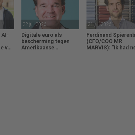
22 juli 2026
21 juli 2026
 AI-
Digitale euro als
Ferdinand Spieren
bescherming tegen
(CFO/COO MR
de van
Amerikaanse
MARVIS): “Ik had n
r
afhankelijkheid
mijn bureau op de
juiste hoogte
ingesteld, of de
investeringsronde 
op mijn bord.”