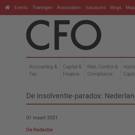
Events
Trainingen
Association
Vacatures
Blogs
Mag
Accounting &
Capital &
Risk, Control &
Hum
Tax
Finance
Compliance
Capit
De insolventie-paradox: Nederla
01 maart 2021
De Redactie