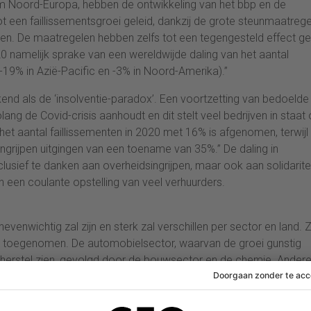
m Noord-Europa, hebben de ontwikkeling van het bbp en de
ot een faillissementsgroei geleid, dankzij de grote steunmaatreg
ven. De maatregelen hebben zelfs tot een tegengesteld effect gel
 namelijk sprake van een wereldwijde daling van het aantal
-19% in Azië-Pacific en -3% in Noord-Amerika).”
nd als de ‘insolventie-paradox’. Een voortzetting van bedoelde
ng de Covid-crisis aanhoudt en dit stelt veel bedrijven in staat
nd het aantal faillissementen in 2020 met 16% is afgenomen, terwijl
ingrijpen uitgingen van een toename van 35%.” De daling in
lusief te danken aan overheidsingrijpen, maar ook aan solidaritei
 een coulante opstelling van veel verhuurders.
enwichtig zal zijn en sterk zal verschillen per sector en land. 
lijk toegenomen. De automobielsector, waarvan de groei gunstig
rk herstel zien, gevolgd door de bouwsector en de chemie. Ander
gaan onder het Corona-virus. Maar ook binnen de sectoren zelf k
rtwereld: de luchtvaart die krimpt, terwijl het containervervoer ov