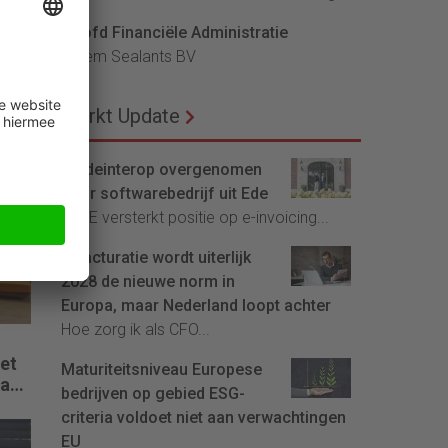
Hoofd Financiële Administratie
e
Bloem Sealants BV
t
d de
Markt Update
Tradeinterop overgenomen
door softwarebedrijf uit Ede
4CEE versterkt positie op e-invoicing...
E-facturatie wordt uiterlijk
2028 de nieuwe norm in
Europa, maar Nederland loopt achter
Hoe zorg ik als CFO...
het
Maturiteitsniveau Europese
wakt
bedrijven op gebied ESG-
criteria voldoet niet aan verwachtingen
EU