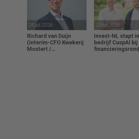
24 juli 2026
22 juli 2026
Richard van Duijn
Invest-NL stapt in
(interim-CFO Kwekerij
bedrijf CuspAI bij
Mostert /
financieringsron
Flora@Home) zoekt
450 miljoen dolla
een Finance Manager:
“We zitten in een
transitie van reactief
naar proactief.”