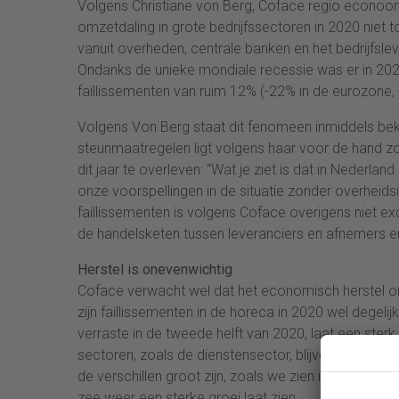
Volgens Christiane von Berg, Coface regio econoo
omzetdaling in grote bedrijfssectoren in 2020 niet t
vanuit overheden, centrale banken en het bedrijfsle
Ondanks de unieke mondiale recessie was er in 2020
faillissementen van ruim 12% (-22% in de eurozone, 
Volgens Von Berg staat dit fenomeen inmiddels beke
steunmaatregelen ligt volgens haar voor de hand zola
dit jaar te overleven: “Wat je ziet is dat in Nederla
onze voorspellingen in de situatie zonder overheids
faillissementen is volgens Coface overigens niet exc
de handelsketen tussen leveranciers en afnemers en
Herstel is onevenwichtig
Coface verwacht wel dat het economisch herstel onev
zijn faillissementen in de horeca in 2020 wel dege
verraste in de tweede helft van 2020, laat een ste
sectoren, zoals de dienstensector, blijven gebukt 
de verschillen groot zijn, zoals we zien in de transpo
zee weer een sterke groei laat zien.