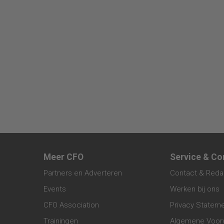
Meer CFO
Service & Co
Partners en Adverteren
Contact & Reda
Events
Werken bij ons
CFO Association
Privacy Statem
Trainingen
Algemene Voor