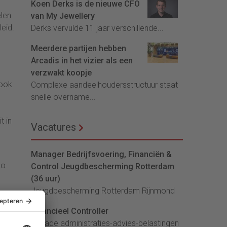
Koen Derks is de nieuwe CFO
elen
van My Jewellery
eid.
Derks vervulde 11 jaar verschillende...
Meerdere partijen hebben
Arcadis in het vizier als een
verzwakt koopje
 ook
Complexe aandeelhoudersstructuur staat
snelle overname...
t in
Vacatures
Manager Bedrijfsvoering, Financiën &
Zo
Control Jeugdbescherming Rotterdam
(36 uur)
e
Jeugdbescherming Rotterdam Rijnmond
unnen
Financieel Controller
er
lArcade administraties-advies-belastingen