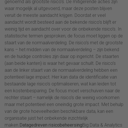
genoemd als grootste risico’s. De mitigerende acties zijn
waar mogelijk al uitgevoerd, maar deze posten blijven
veruit de meeste aandacht krijgen. Doordat er veel
aandacht wordt besteed aan de bekende risico’s blijft er
weinig tijd en aandacht over voor de onbekende risico’s. In
statistische termen gesproken; de focus moet liggen op de
staart van de normaalverdeling. De risico’s met de grootste
kans – het midden van de normaalverdeling – zijn bekend
en de huidige controles zijn daar op ingericht. De staarten
(aan beide kanten) is waar het gevaar schuilt. De risico’s
aan de linker staart van de normaalverdeling hebben een
potentieel lage impact. Hier kan data de identificatie van
bestaande lage risico’s optimaliseren, wat kan leiden tot
een kostenbesparing. De focus moet verschuiven naar de
rechter staart – namelijk de risico’s die weinig voorkomen
maar met potentieel een oneindig grote impact. Met behulp
van de grote hoeveelheden beschikbare data, kan een
organisatie juist het onbekende inzichtelijk
maken.
Datagedreven risicobeheersing
Big Data & Analytics