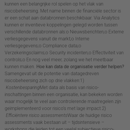
kunnen een belangrijke rol spelen op het vlak van
risicobeheersing. Met name binnen de financiële sector is
er een schat aan databronnen beschikbaar. Via Analytics
kunnen er inventieve koppelingen gelegd worden tussen
verschillende databronnen als:o Nieuwsberichten;o Externe
verliesgegevens vanuit de markt;o Interne
verliesgegevens;o Compliance data;o
Verzekeringsclaims;o Security incidenten;o Effectiviteit van
controls;o En nog veel meer, zolang we het meetbaar
kunnen maken.
Hoe kan data de organisatie verder helpen?
Samengevat uit de potentie van datagedreven
risicobeheersing zich op drie vlakken:1)
Kostenbesparing
Met data als basis van risico-
inschattingen binnen een organisatie, kan bekeken worden
waar mogelijk te veel aan controlerende maatregelen zijn
geïmplementeerd voor risico’s met lage impact.2)
Efficiëntere risico assessments
Waar de huidige risico
assessments vaak bestaan uit – tijdsintensieve –
workshops die leiden tot een veelal subjectieve risico-