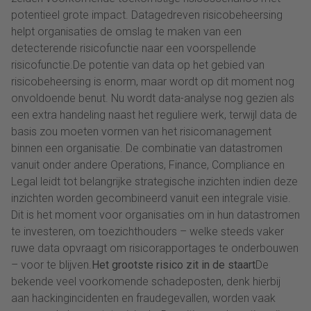
potentieel grote impact. Datagedreven risicobeheersing
helpt organisaties de omslag te maken van een
detecterende risicofunctie naar een voorspellende
risicofunctie.De potentie van data op het gebied van
risicobeheersing is enorm, maar wordt op dit moment nog
onvoldoende benut. Nu wordt data-analyse nog gezien als
een extra handeling naast het reguliere werk, terwijl data de
basis zou moeten vormen van het risicomanagement
binnen een organisatie. De combinatie van datastromen
vanuit onder andere Operations, Finance, Compliance en
Legal leidt tot belangrijke strategische inzichten indien deze
inzichten worden gecombineerd vanuit een integrale visie.
Dit is het moment voor organisaties om in hun datastromen
te investeren, om toezichthouders – welke steeds vaker
ruwe data opvraagt om risicorapportages te onderbouwen
– voor te blijven.
Het grootste risico zit in de staart
De
bekende veel voorkomende schadeposten, denk hierbij
aan hackingincidenten en fraudegevallen, worden vaak