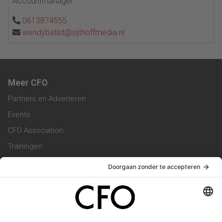
Accountmanager
0613874555
wendybatist@sijthoffmedia.nl
Meer CFO
Partners en Adverteren
Events
CFO Association
Trainingen
Magazine
Vacatures
Service & Contact
Contact & Redactie