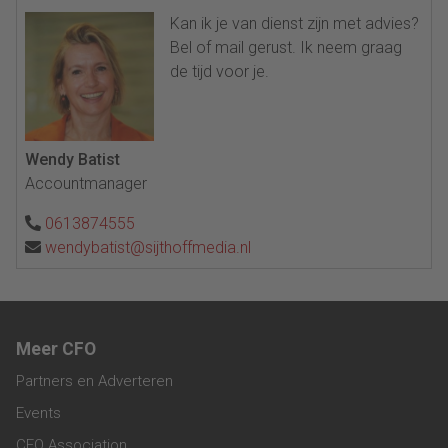
Kan ik je van dienst zijn met advies?
Bel of mail gerust. Ik neem graag
de tijd voor je.
Wendy Batist
Accountmanager
0613874555
wendybatist@sijthoffmedia.nl
Meer CFO
Partners en Adverteren
Events
CFO Association