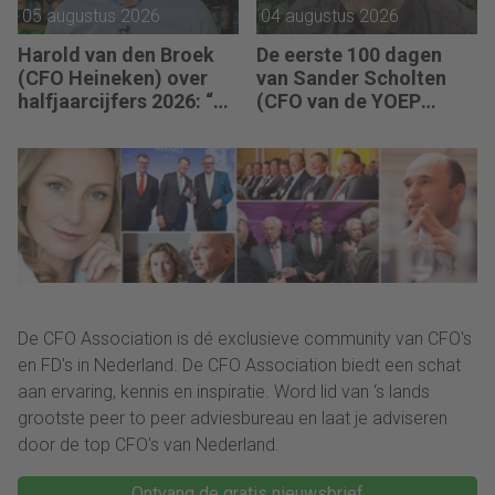
05 augustus 2026
04 augustus 2026
Harold van den Broek
De eerste 100 dagen
(CFO Heineken) over
van Sander Scholten
halfjaarcijfers 2026: “De
(CFO van de YOEP
strategie werkt en de
Groep): “Financiële
vooruitgang is
sturing werkt pas echt
zichtbaar.”
als mensen begrijpen
waarom keuzes nodig
zijn.”
De CFO Association is dé exclusieve community van CFO's
en FD's in Nederland. De CFO Association biedt een schat
aan ervaring, kennis en inspiratie. Word lid van ‘s lands
grootste peer to peer adviesbureau en laat je adviseren
door de top CFO's van Nederland.
Ontvang de gratis nieuwsbrief