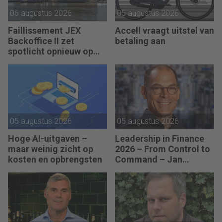
06 augustus 2026
05 augustus 2026
Faillissement JEX
Accell vraagt uitstel van
Backoffice II zet
betaling aan
spotlicht opnieuw op
JEX
05 augustus 2026
05 augustus 2026
Hoge AI-uitgaven –
Leadership in Finance
maar weinig zicht op
2026 – From Control to
kosten en opbrengsten
Command – Jan
Hendrik van Gilst (CFO
van The Protein
Brewery): “Je moet
vaak met relatief weinig
data toch knopen
doorhakken.”