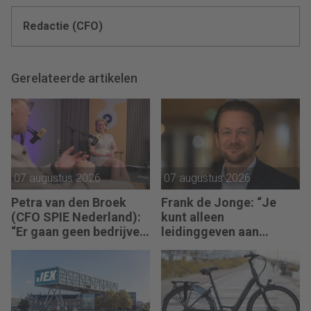
Redactie (CFO)
Gerelateerde artikelen
07 augustus 2026
07 augustus 2026
Petra van den Broek
Frank de Jonge: “Je
(CFO SPIE Nederland):
kunt alleen
“Er gaan geen bedrijven
leidinggeven aan
failliet omdat ze geen
anderen als je leiding
winst maken.”
kunt geven aan jezelf.”