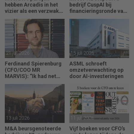
hebben Arcadis in het
bedrijf CuspAI bij
vizier als een verzwakt
financieringsronde van
koopje
450 miljoen dollar
21 juli 2026
15 juli 2026
Ferdinand Spierenburg
ASML schroeft
(CFO/COO MR
omzetverwachting op
MARVIS): “Ik had net
door AI-investeringen
mijn bureau op de juiste
hoogte ingesteld, of de
investeringsronde lag
op mijn bord.”
13 juli 2026
11 juli 2026
M&A beursgenoteerde
Vijf boeken voor CFO’s