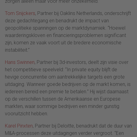
zorgen alleen maar voor meer onzekerheid.”
Tom Snijckers
, Partner bij Oaklins Netherlands, onderschrijft
deze gedachtegang en benadrukt de impact van
geopolitieke spanningen op de marktdynamiek. “Hoewel
waarderingskloven en financieringsproblemen significant
zijn, komen ze vaak voort uit de bredere economische
instabiliteit.”
Hans Swinnen
, Partner bij 3d-investors, deelt zijn visie over
het competitieve speelveld: “In private equity blijft de
hevige concurrentie om aantrekkelijke targets een grote
uitdaging. Wanneer goede bedrijven op de markt komen, is
iedereen bereid een premie te betalen.” Hij wijst daarnaast
op de verschillen tussen de Amerikaanse en Europese
markten, waar sommige bedrijven een minder gunstig
vooruitzicht hebben.
Karel Pinxten
, Partner bij Deloitte, benadrukt dat de duur van
M&A-processen deze uitdagingen verder vergroot. “Een