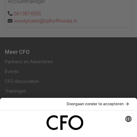
Accountmanager
0613874555
wendybatist@sijthoffmedia.nl
Meer CFO
Partners en Adverteren
Events
CFO Association
Trainingen
Magazine
Vacatures
Service & Contact
Contact & Redactie