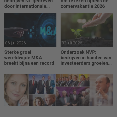
bedrijven NL gedreven
om te lezen tijdens de
door internationale
zomervakantie 2026
deals
06 juli 2026
02 juli 2026
Sterke groei
Onderzoek NVP:
wereldwijde M&A
bedrijven in handen van
breekt bijna een record
investeerders groeien
veel harder dan de rest