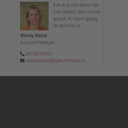
Kan ik je van dienst zijn
met advies? Bel of mail
gerust. Ik neem graag
de tijd voor je.
Wendy Batist
Accountmanager
0613874555
wendybatist@sijthoffmedia.nl