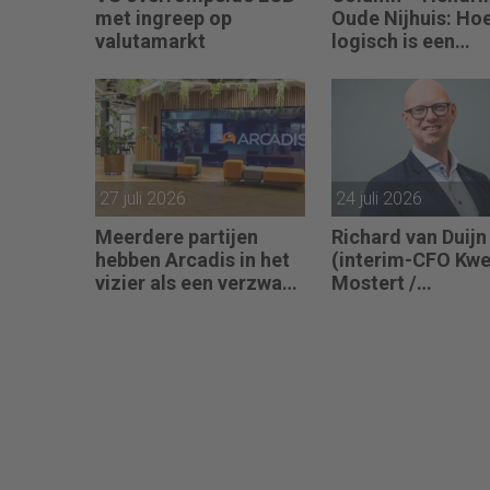
met ingreep op
Oude Nijhuis: Ho
valutamarkt
logisch is een
koersverdubbeli
eigenlijk?
27 juli 2026
24 juli 2026
Meerdere partijen
Richard van Duijn
hebben Arcadis in het
(interim-CFO Kwe
vizier als een verzwakt
Mostert /
koopje
Flora@Home) zo
een Finance Man
“We zitten in een
transitie van reac
naar proactief.”