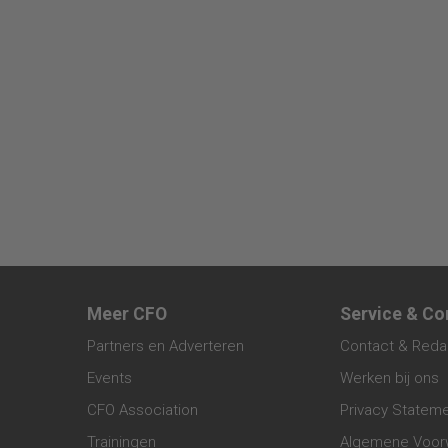
Meer CFO
Service & Co
Partners en Adverteren
Contact & Reda
Events
Werken bij ons
CFO Association
Privacy Statem
Trainingen
Algemene Voor