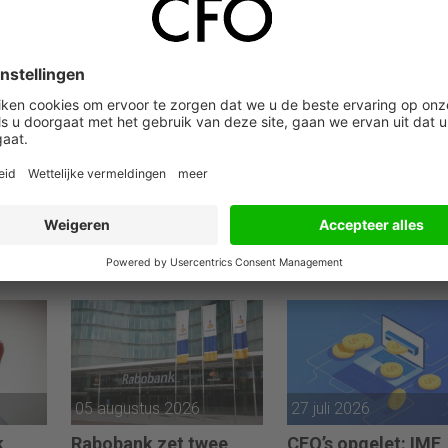
ie-activiteiten te verkopen aan branchegenoot KD Pharma uit
medewerkers over naar een nieuwe eigenaar. Het gaat om het
Canada dat vorig jaar goed was voor 170 miljoen euro omzet. H
 de komende jaren sneller te willen groeien door prioriteit te gev
05 augustus 2026
27 juli 2026
k
Rabobank zet twee
CFO’s opgelet: IMF