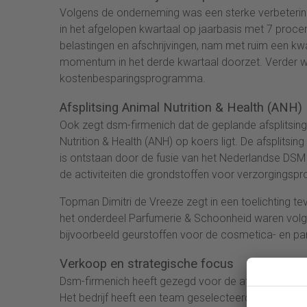
Volgens de onderneming was een sterke verbetering 
in het afgelopen kwartaal op jaarbasis met 7 procen
belastingen en afschrijvingen, nam met ruim een kwar
momentum in het derde kwartaal doorzet. Verder 
kostenbesparingsprogramma.
Afsplitsing Animal Nutrition & Health (ANH)
Ook zegt dsm-firmenich dat de geplande afsplitsing 
Nutrition & Health (ANH) op koers ligt. De afsplitsin
is ontstaan door de fusie van het Nederlandse DSM e
de activiteiten die grondstoffen voor verzorging
Topman Dimitri de Vreeze zegt in een toelichting tev
het onderdeel Parfumerie & Schoonheid waren volgens
bijvoorbeeld geurstoffen voor de cosmetica- en pa
Verkoop en strategische focus
Dsm-firmenich heeft gezegd voor de afsplitsing van
Het bedrijf heeft een team geselecteerd om die afspl