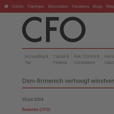
Events
Trainingen
Association
Vacatures
Blogs
Mag
Accounting &
Capital &
Risk, Control &
Hum
Tax
Finance
Compliance
Capit
Dsm-firmenich verhoogt winstver
30 juli 2024
Redactie (CFO)