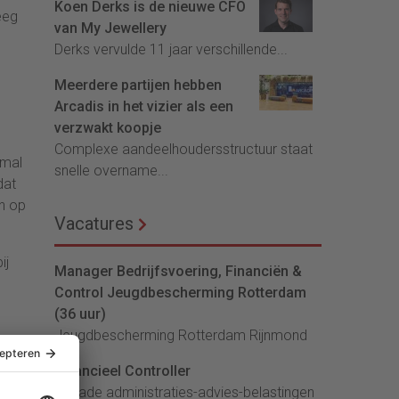
Koen Derks is de nieuwe CFO
eeg
van My Jewellery
Derks vervulde 11 jaar verschillende...
Meerdere partijen hebben
Arcadis in het vizier als een
verzwakt koopje
Complexe aandeelhoudersstructuur staat
imal
snelle overname...
dat
en op
Vacatures
ij
Manager Bedrijfsvoering, Financiën &
Control Jeugdbescherming Rotterdam
(36 uur)
Jeugdbescherming Rotterdam Rijnmond
p.
Financieel Controller
lArcade administraties-advies-belastingen