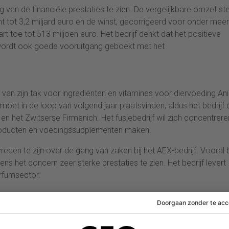
van de financiële prestaties te zien. De vergelijkbare omzet st
t tot 3,2 miljard euro en de winst, gecorrigeerd voor onder meer
t toe tot 513 miljoen euro. Het bedrijf denkt dat het positieve
wordt ook goede vooruitgang geboekt met het
van zijn tak voor ingrediënten en vitamines voor diervoeding An
g moet in de loop van volgend jaar plaatsvinden, aldus het bedrijf 
n het Zwitserse Firmenich. Het fusiebedrijf wil zich concentrer
sproducten en voedingssupplementen maken.
reden te zijn over de gang van zaken bij het AEX-bedrijf. Vooral b
 het concern zeer sterke prestaties te zien. Het bedrijf levert
rfumsector.
 ANH alle opties te bekijken zoals een beursgang of een verkoo
itsing voor te bereiden en uit te voeren.