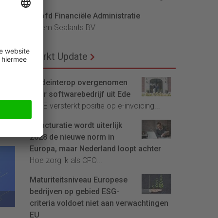
Hoofd Financiële Administratie
Bloem Sealants BV
et
en
Markt Update
Tradeinterop overgenomen
door softwarebedrijf uit Ede
4CEE versterkt positie op e-invoicing...
E-facturatie wordt uiterlijk
2028 de nieuwe norm in
Europa, maar Nederland loopt achter
Hoe zorg ik als CFO...
Maturiteitsniveau Europese
bedrijven op gebied ESG-
criteria voldoet niet aan verwachtingen
EU