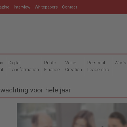
azine
Interview
Whitepapers
Contact
an
Digital
Public
Value
Personal
Who's
al
Transformation
Finance
Creation
Leadership
wachting voor hele jaar