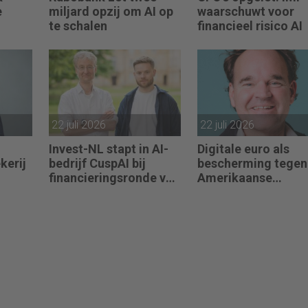
e
miljard opzij om AI op
waarschuwt voor
te schalen
financieel risico AI
ng
22 juli 2026
22 juli 2026
Invest-NL stapt in AI-
Digitale euro als
kerij
bedrijf CuspAI bij
bescherming tegen
financieringsronde van
Amerikaanse
ekt
450 miljoen dollar
afhankelijkheid
ager:
tief