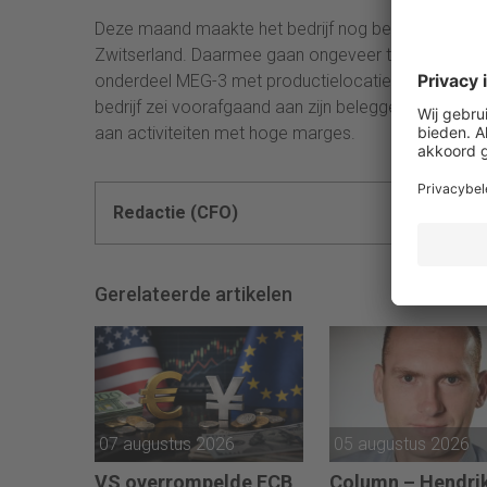
Deze maand maakte het bedrijf nog bekend de visol
Zwitserland. Daarmee gaan ongeveer tweehonderd 
onderdeel MEG-3 met productielocaties in Peru en 
bedrijf zei voorafgaand aan zijn beleggersdag in juni
aan activiteiten met hoge marges.
Redactie (CFO)
Gerelateerde artikelen
07 augustus 2026
05 augustus 2026
VS overrompelde ECB
Column – Hendri