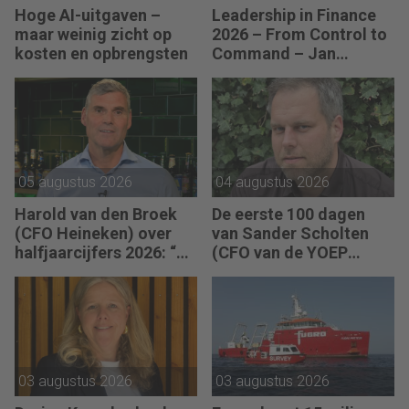
Hoge AI-uitgaven –
Leadership in Finance
maar weinig zicht op
2026 – From Control to
kosten en opbrengsten
Command – Jan
Hendrik van Gilst (CFO
van The Protein
Brewery): “Je moet
vaak met relatief weinig
data toch knopen
doorhakken.”
05 augustus 2026
04 augustus 2026
Harold van den Broek
De eerste 100 dagen
(CFO Heineken) over
van Sander Scholten
halfjaarcijfers 2026: “De
(CFO van de YOEP
strategie werkt en de
Groep): “Financiële
vooruitgang is
sturing werkt pas echt
zichtbaar.”
als mensen begrijpen
waarom keuzes nodig
zijn.”
03 augustus 2026
03 augustus 2026