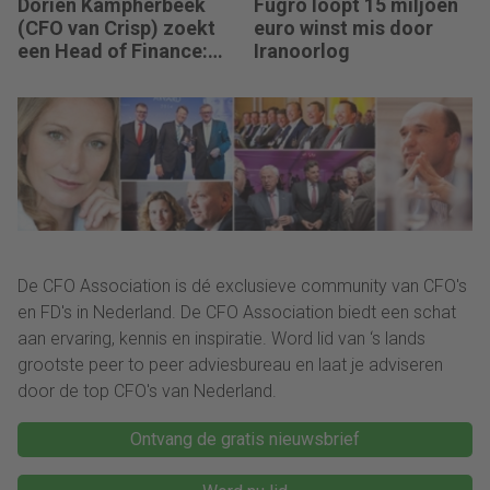
Dorien Kampherbeek
Fugro loopt 15 miljoen
(CFO van Crisp) zoekt
euro winst mis door
een Head of Finance:
Iranoorlog
“We willen meer
performance driven
worden.”
De CFO Association is dé exclusieve community van CFO's
en FD's in Nederland. De CFO Association biedt een schat
aan ervaring, kennis en inspiratie. Word lid van ‘s lands
grootste peer to peer adviesbureau en laat je adviseren
door de top CFO's van Nederland.
Ontvang de gratis nieuwsbrief