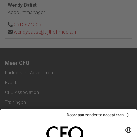
Wendy Batist
Accountmanager
0613874555
wendybatist@sijthoffmedia.nl
Meer CFO
Partners en Adverteren
Events
CFO Association
Trainingen
Magazine
Vacatures
Service & Contact