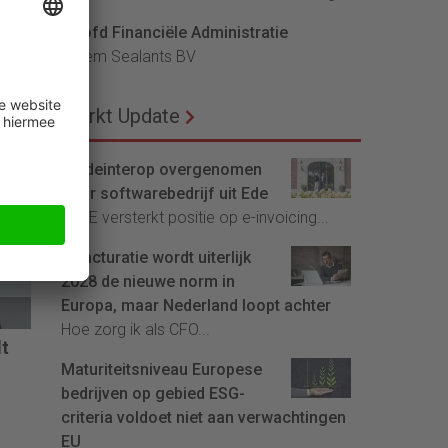
Hoofd Financiële Administratie
Bloem Sealants BV
Markt Update
n
en
Tradeinterop overgenomen
door softwarebedrijf uit Ede
cht
4CEE versterkt positie op e-invoicing...
en
dig
E-facturatie wordt uiterlijk
2028 de nieuwe norm in
Europa, maar Nederland loopt achter
Hoe zorg ik als CFO...
dt
Maturiteitsniveau Europese
bedrijven op gebied ESG-
criteria voldoet niet aan verwachtingen
EU