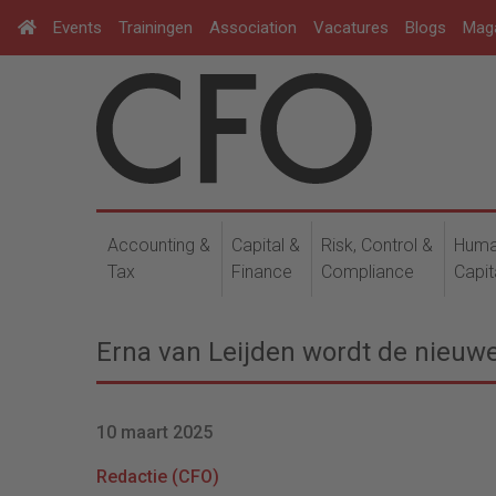
Events
Trainingen
Association
Vacatures
Blogs
Mag
Accounting &
Capital &
Risk, Control &
Hum
Tax
Finance
Compliance
Capit
Erna van Leijden wordt de nieu
10 maart 2025
Redactie (CFO)