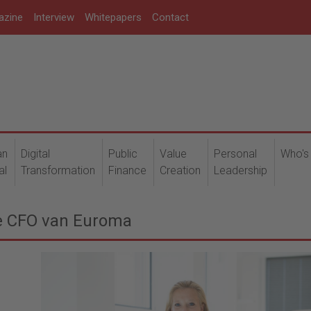
azine
Interview
Whitepapers
Contact
an
Digital
Public
Value
Personal
Who's
al
Transformation
Finance
Creation
Leadership
we CFO van Euroma