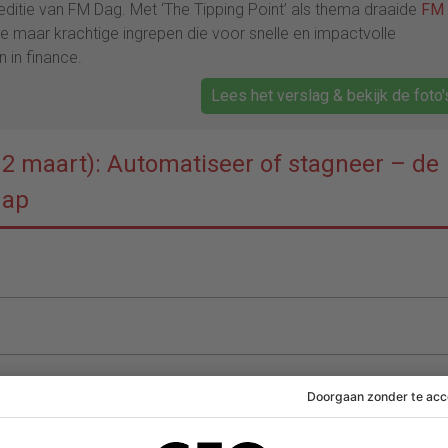
ditie van FM Dag. Met ‘The Tipping Point’ als thema draaide
FM
e maar krachtige ingrepen die voor snelle en impactvolle
 in finance.
Lees het verslag & bekijk de foto'
12 maart): Automatiseer of stagneer – de
hap