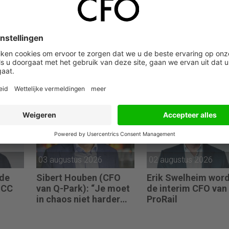
04 augustus 2026
04 augustus 2026
ts is
Stefan Buikema is de
De eerste 100 dage
an
nieuwe CFO van
van Sander Scholt
Versuni
(CFO van de YOEP
Groep): “Financiële
sturing werkt pas e
als mensen begrijp
waarom keuzes no
zijn.”
03 augustus 2026
02 augustus 2026
 de
Sibert Houben (CFO
Erik Swelheim wor
UCC
van Q-Park): “Je moet
de interim CFO van
in chaos niet harder
ProRail
gaan rennen, maar
teruggaan naar de