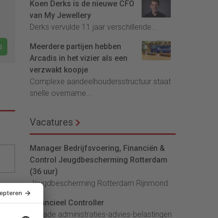
Koen Derks is de nieuwe CFO
van My Jewellery
Derks vervulde 11 jaar verschillende...
s
Meerdere partijen hebben
Arcadis in het vizier als een
verzwakt koopje
Complexe aandeelhoudersstructuur staat
snelle overname...
Vacatures
Manager Bedrijfsvoering, Financiën &
Control Jeugdbescherming Rotterdam
(36 uur)
Jeugdbescherming Rotterdam Rijnmond
Financieel Controller
lArcade administraties-advies-belastingen