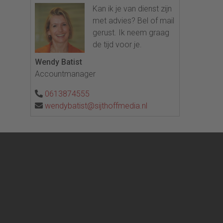
Kan ik je van dienst zijn
met advies? Bel of mail
gerust. Ik neem graag
de tijd voor je.
Wendy Batist
Accountmanager
0613874555
wendybatist@sijthoffmedia.nl