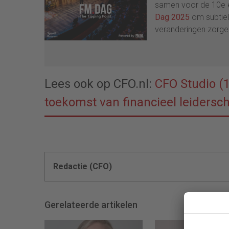
samen voor de 10e e
Dag 2025
om subtiel
veranderingen zorgen
Lees ook op CFO.nl:
CFO Studio (
toekomst van financieel leidersc
Redactie (CFO)
Gerelateerde artikelen