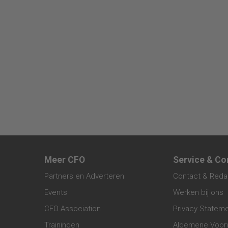
Meer CFO
Service & Co
Partners en Adverteren
Contact & Reda
Events
Werken bij ons
CFO Association
Privacy Statem
Trainingen
Algemene Voor