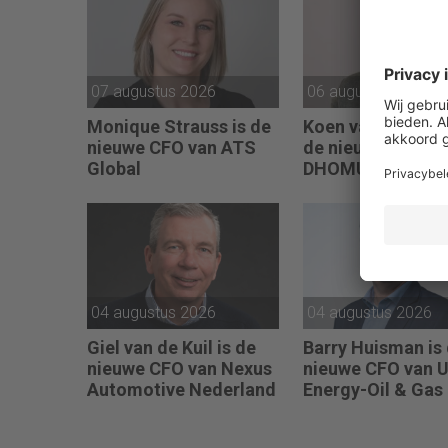
07 augustus 2026
06 augustus 2026
Monique Strauss is de
Koen van der Craa
nieuwe CFO van ATS
de nieuwe CFO v
Global
DHOMUS
04 augustus 2026
04 augustus 2026
Giel van de Kuil is de
Barry Huisman is
nieuwe CFO van Nexus
nieuwe CFO van 
Automotive Nederland
Energy-Oil & Gas