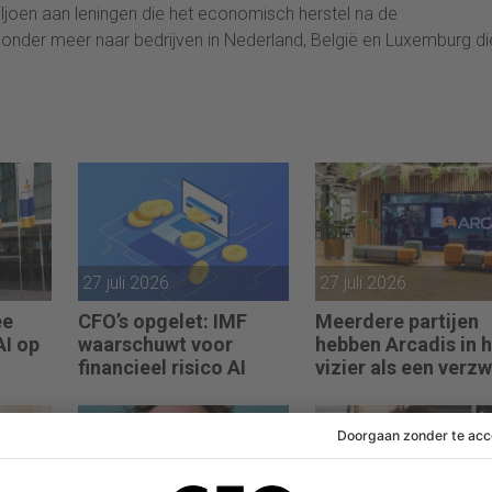
ljoen aan leningen die het economisch herstel na de
nder meer naar bedrijven in Nederland, België en Luxemburg di
27 juli 2026
27 juli 2026
ee
CFO’s opgelet: IMF
Meerdere partijen
AI op
waarschuwt voor
hebben Arcadis in 
financieel risico AI
vizier als een verz
koopje