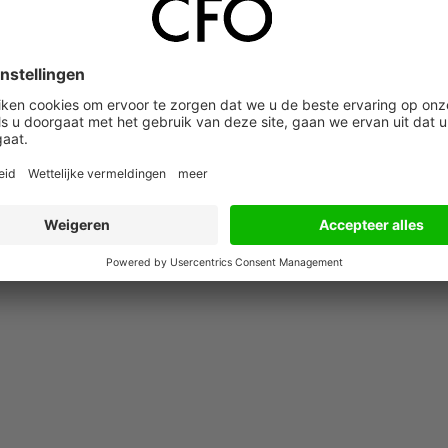
22 juli 2026
21 juli 2026
 AI-
Digitale euro als
Ferdinand Spieren
bescherming tegen
(CFO/COO MR
de van
Amerikaanse
MARVIS): “Ik had n
r
afhankelijkheid
mijn bureau op de
juiste hoogte
ingesteld, of de
investeringsronde 
op mijn bord.”