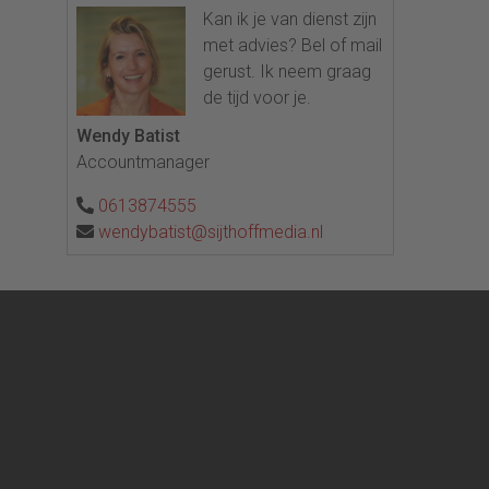
Kan ik je van dienst zijn
met advies? Bel of mail
gerust. Ik neem graag
de tijd voor je.
Wendy Batist
Accountmanager
0613874555
wendybatist@sijthoffmedia.nl