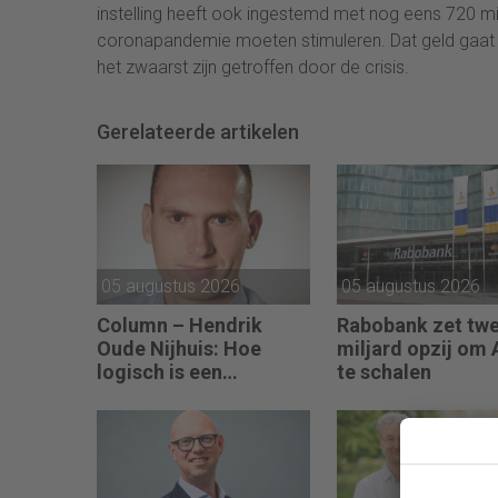
instelling heeft ook ingestemd met nog eens 720 mi
coronapandemie moeten stimuleren. Dat geld gaat o
het zwaarst zijn getroffen door de crisis.
Gerelateerde artikelen
05 augustus 2026
05 augustus 2026
Column – Hendrik
Rabobank zet tw
Oude Nijhuis: Hoe
miljard opzij om 
logisch is een
te schalen
koersverdubbeling
eigenlijk?