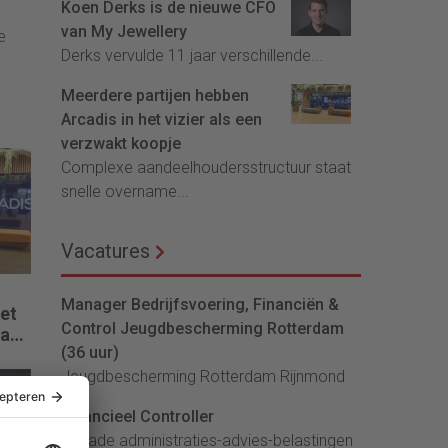
Koen Derks is de nieuwe CFO
van My Jewellery
e
Derks vervulde 11 jaar verschillende...
Meerdere partijen hebben
Arcadis in het vizier als een
verzwakt koopje
Complexe aandeelhoudersstructuur staat
snelle overname...
Vacatures
Manager Bedrijfsvoering, Financiën &
het
Control Jeugdbescherming Rotterdam
wakt
(36 uur)
Jeugdbescherming Rotterdam Rijnmond
Financieel Controller
lArcade administraties-advies-belastingen