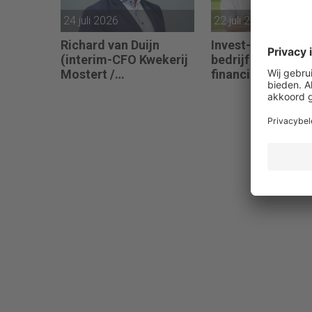
24 juli 2026
22 juli 2026
Richard van Duijn
Invest-NL stapt in
(interim-CFO Kwekerij
bedrijf CuspAI bij
Mostert /
financieringsron
Flora@Home) zoekt
450 miljoen dolla
een Finance Manager:
“We zitten in een
transitie van reactief
naar proactief.”