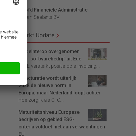
Hoofd Financiële Administratie
Bloem Sealants BV
burg
et
Markt Update
Tradeinterop overgenomen
lag
door softwarebedrijf uit Ede
4CEE versterkt positie op e-invoicing...
E-facturatie wordt uiterlijk
2028 de nieuwe norm in
Europa, maar Nederland loopt achter
Hoe zorg ik als CFO...
Maturiteitsniveau Europese
bedrijven op gebied ESG-
criteria voldoet niet aan verwachtingen
EU