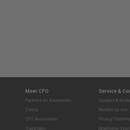
Meer CFO
Service & Co
Partners en Adverteren
Contact & Reda
Events
Werken bij ons
CFO Association
Privacy Statem
Trainingen
Algemene Voor