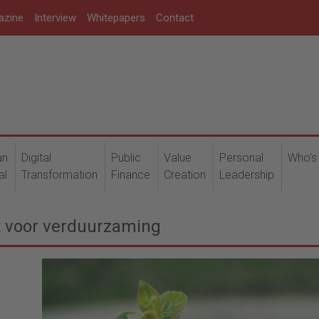
azine
Interview
Whitepapers
Contact
an
Digital
Public
Value
Personal
Who's
al
Transformation
Finance
Creation
Leadership
it voor verduurzaming