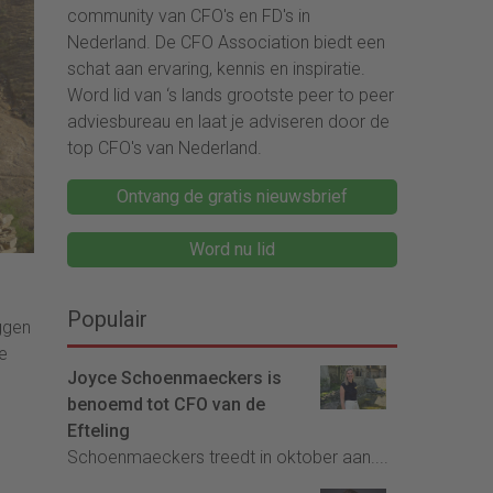
community van CFO's en FD's in
Nederland. De CFO Association biedt een
schat aan ervaring, kennis en inspiratie.
Word lid van ‘s lands grootste peer to peer
adviesbureau en laat je adviseren door de
top CFO's van Nederland.
Ontvang de gratis nieuwsbrief
Word nu lid
Populair
ggen
e
Joyce Schoenmaeckers is
benoemd tot CFO van de
Efteling
Schoenmaeckers treedt in oktober aan....