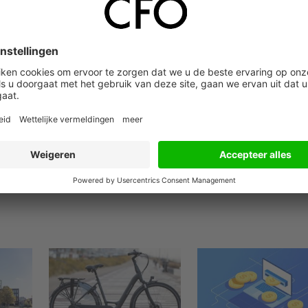
grijke grondstoffen, maar dat land is bezig om onafhankelijk te
 deze maand exportbeperkingen in China voor gallium en german
.
ouwen van kennis over de grondstoffenindustrie, vindt demissio
riaansens. Volgens haar is ons land daar "heel goed in". De
een kennisagenda in ontvangst te nemen met input vanuit
uwt over grondstoffen, zegt Adriaansens. Ze hoopt dat het Neder
aties.