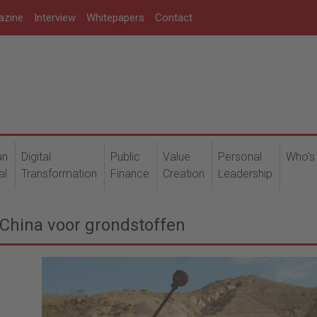
azine
Interview
Whitepapers
Contact
an
Digital
Public
Value
Personal
Who's
al
Transformation
Finance
Creation
Leadership
 China voor grondstoffen