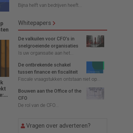
Bijna helft van bedrijven heeft...
Whitepapers
op
sten
De valkuilen voor CFO’s in
snelgroeiende organisaties
Is uw organisatie aan het...
De ontbrekende schakel
tussen finance en fiscaliteit
Fiscale vraagstukken ontstaan niet op...
ek
ekt
Bouwen aan the Office of the
e:
CFO
De rol van de CFO...
n
Vragen over adverteren?