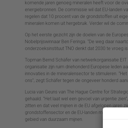
komende jaren genoeg mineralen heeft voor de over
energiebronnen. De commissie wil dat EU-landen vake
regelen dat 10 procent van de grondstoffen uit e
mineralen komen uit hergebruik. Verder wil de commis
Op het eerste gezicht zijn de doelen van de Europe
Nobelprijswinnaar Ben Feringa. "De weg daar naart
onderzoeksinstituut TNO denkt dat 2030 te vroeg is
Topman Bernd Schäfer van netwerkorganisatie EIT R
organisatie zijn ruim driehonderd Europese leden aan
innovaties in de mineralensector te stimuleren. "He
ons", zegt Schäfer tegen de ongeveer honderd aan
Lucia van Geuns van The Hague Centre for Strategic
gehaald. "Het laat wel een gevoel van urgentie zien
zitten en dat veel mijnen in de EU afgelopen jaren 
grondstoffensector en de EU-landen meer samenwer
gebied van duurzaam mijnen.