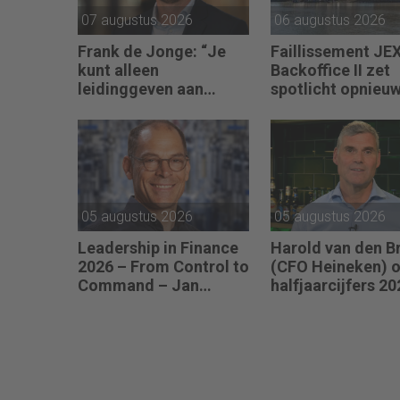
07 augustus 2026
06 augustus 2026
Frank de Jonge: “Je
Faillissement JE
kunt alleen
Backoffice II zet
leidinggeven aan
spotlicht opnieu
anderen als je leiding
JEX
kunt geven aan jezelf.”
05 augustus 2026
05 augustus 2026
Leadership in Finance
Harold van den B
2026 – From Control to
(CFO Heineken) o
Command – Jan
halfjaarcijfers 20
Hendrik van Gilst (CFO
“De strategie wer
van The Protein
de vooruitgang is
Brewery): “Je moet
zichtbaar.”
vaak met relatief
weinig data toch
knopen doorhakken.”