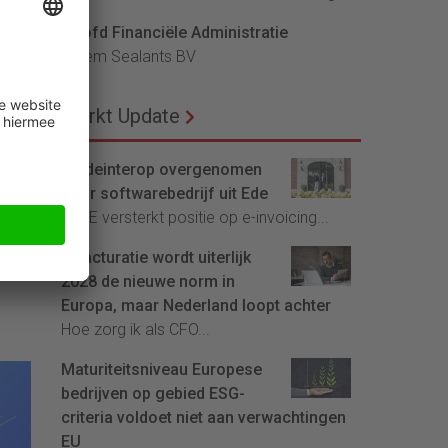
Hoofd Financiële Administratie
ium,
Bloem Sealants BV
Markt Update
nair
Tradeinterop overgenomen
door softwarebedrijf uit Ede
4CEE versterkt positie op e-invoicing...
land
E-facturatie wordt uiterlijk
2028 de nieuwe norm in
Europa, maar Nederland loopt achter
Hoe zorg ik als CFO...
Maturiteitsniveau Europese
bedrijven op gebied ESG-
criteria voldoet niet aan verwachtingen
EU