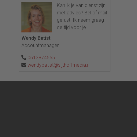
Kan ik je van dienst zijn
met advies? Bel of mail
gerust. Ik neem graag
de tijd voor je.
Wendy Batist
Accountmanager
0613874555
wendybatist@sijthoffmedia.nl