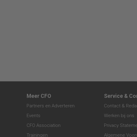
Meer CFO
Service & Co
Partners en Adverteren
Contact & Reda
Events
Werken bij ons
CFO Association
Privacy Statem
Trainingen
Algemene Voor