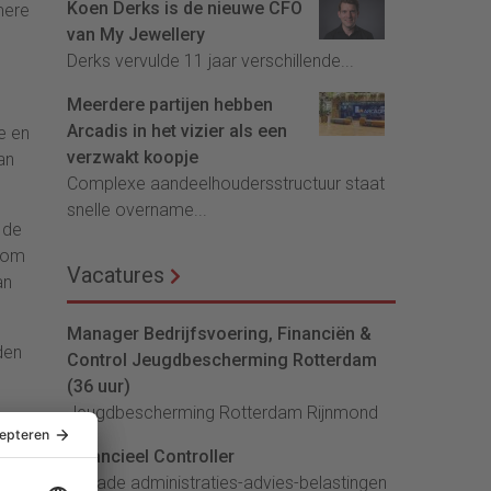
Koen Derks is de nieuwe CFO
mere
van My Jewellery
Derks vervulde 11 jaar verschillende...
Meerdere partijen hebben
Arcadis in het vizier als een
e en
verzwakt koopje
an
Complexe aandeelhoudersstructuur staat
snelle overname...
 de
t om
Vacatures
an
Manager Bedrijfsvoering, Financiën &
den
Control Jeugdbescherming Rotterdam
(36 uur)
Jeugdbescherming Rotterdam Rijnmond
Financieel Controller
lArcade administraties-advies-belastingen