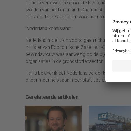
China is verreweg de grootste leverancier van belan
worden van het buitenland. Daarnaast gelden sinds
metalen die belangrijk zijn voor het maken van chips
'Nederland kennisland'
Nederland moet zich vooral gaan richten op het opb
minister van Economische Zaken en Klimaat Micky Ad
bewindsvrouw was aanwezig op de bijeenkomst om 
organisaties in de grondstoffensector.
Het is belangrijk dat Nederland verder kennis opbo
onder meer helpt aan meer start-ups en meer innov
Gerelateerde artikelen