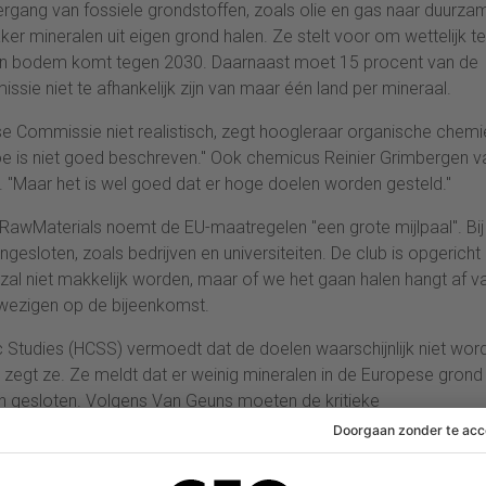
gang van fossiele grondstoffen, zoals olie en gas naar duurza
r mineralen uit eigen grond halen. Ze stelt voor om wettelijk te
igen bodem komt tegen 2030. Daarnaast moet 15 procent van de
sie niet te afhankelijk zijn van maar één land per mineraal.
se Commissie niet realistisch, zegt hoogleraar organische chemi
oe is niet goed beschreven." Ook chemicus Reinier Grimbergen v
. "Maar het is wel goed dat er hoge doelen worden gesteld."
awMaterials noemt de EU-maatregelen "een grote mijlpaal". Bij
gesloten, zoals bedrijven en universiteiten. De club is opgerich
t zal niet makkelijk worden, maar of we het gaan halen hangt af v
wezigen op de bijeenkomst.
 Studies (HCSS) vermoedt dat de doelen waarschijnlijk niet wor
", zegt ze. Ze meldt dat er weinig mineralen in de Europese grond
zijn gesloten. Volgens Van Geuns moeten de kritieke
ken en meer investeren in onderzoek en ontwikkeling op het