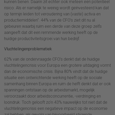
kunnen benen. Daarin zit echter ook meteen een potentieel
risico. Als er namelijk te weinig wordt geïnvesteerd kan dat
op termijn leiden tot veroudering van (vaste) activa en
productiemiddelen". 44% van de CFO’s ziet dit nu al
gebeuren waarbij ruim een derde van deze groep zelfs
aangeeft dat dit een remmende werking heeft op de
huidige productiviteitsgroei van hun bedrijf.
Vluchtelingenproblematiek
62% van de ondervraagde CFO’s denkt dat de huidige
vluchtelingencrisis voor Europa een grotere uitdaging vormt
dan de economische crisis. Bijna 80% vindt dat de huidige
situatie een ontwrichtende werking heeft op de sociale
samenhang binnen Europa en ruim de helft denkt dat er ook
spanningen ontstaan op de arbeidsmarkt, mogelijk
veroorzaakt door arbeidsconcurrentie, -verdringing en
loondruk. Toch gelooft zo’n 43% nauwelijks tot niet dat de
vluchtelingencrisis een negatieve impact op de economie
zal hebben, als gevolg van bijvoorbeeld stijgende