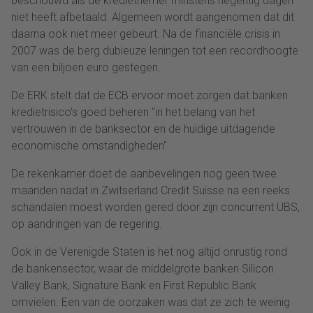
beschouwd als de kredietnemer minstens negentig dagen
niet heeft afbetaald. Algemeen wordt aangenomen dat dit
daarna ook niet meer gebeurt. Na de financiële crisis in
2007 was de berg dubieuze leningen tot een recordhoogte
van een biljoen euro gestegen.
De ERK stelt dat de ECB ervoor moet zorgen dat banken
kredietrisico’s goed beheren "in het belang van het
vertrouwen in de banksector en de huidige uitdagende
economische omstandigheden".
De rekenkamer doet de aanbevelingen nog geen twee
maanden nadat in Zwitserland Credit Suisse na een reeks
schandalen moest worden gered door zijn concurrent UBS,
op aandringen van de regering.
Ook in de Verenigde Staten is het nog altijd onrustig rond
de bankensector, waar de middelgrote banken Silicon
Valley Bank, Signature Bank en First Republic Bank
omvielen. Een van de oorzaken was dat ze zich te weinig