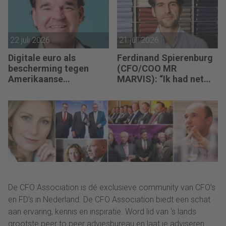
een transitie van
reactief naar proactief.”
22 juli 2026
21 juli 2026
Digitale euro als
Ferdinand Spierenburg
bescherming tegen
(CFO/COO MR
Amerikaanse
MARVIS): “Ik had net
afhankelijkheid
mijn bureau op de juiste
hoogte ingesteld, of de
investeringsronde lag
op mijn bord.”
De CFO Association is dé exclusieve community van CFO's
en FD's in Nederland. De CFO Association biedt een schat
aan ervaring, kennis en inspiratie. Word lid van ‘s lands
grootste peer to peer adviesbureau en laat je adviseren