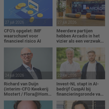
27 juli 2026
27 juli 2026
CFO’s opgelet: IMF
Meerdere partijen
waarschuwt voor
hebben Arcadis in het
financieel risico AI
vizier als een verzwakt
koopje
24 juli 2026
22 juli 2026
Richard van Duijn
Invest-NL stapt in AI-
(interim-CFO Kwekerij
bedrijf CuspAI bij
Mostert / Flora@Home)
financieringsronde van
zoekt een Finance
450 miljoen dollar
Manager: “We zitten in