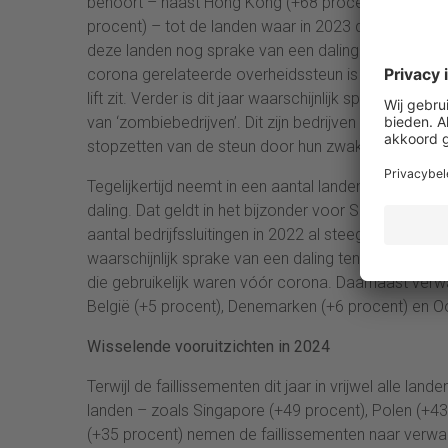
behoort – naast Hong Kong (+68 procent), de Vereni
procent) – tot de landen waar in 2023 de sterkste st
deze landen nog sprake van een daling of – in het g
corona gerelateerde overheidssteun is gestaakt, verw
lift zit. Verder is dit jaar waarschijnlijk sprake van e
van ‘zombiebedrijven’. Dit zijn bedrijven die tijde
stopzetten van de steun door hun zwakke financiële s
Tegelijkertijd neemt in een aantal landen het aantal f
daling. Dat geldt in het bijzonder voor Spanje (-8 pr
aantal bedrijfssluitingen in 2022 al steeg tot boven
waarschijnlijk sprake van een daling ten opzichte va
die gebruikelijk waren vóór corona. Daarnaast verwac
België (+5 procent), Denemarken (+6 procent) en Oo
Wisselende vooruitzichten in 2024
Terwijl de faillissementen dit jaar in vrijwel alle la
landen – zoals Singapore (+49 procent), Polen (+43 
(+35 procent) nemen de faillissementen naar verwach