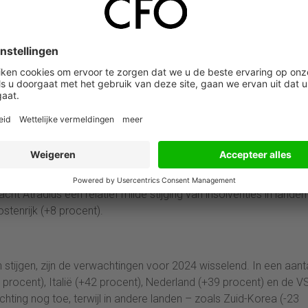
gde Staten (+51 procent), Zuid-Korea (+45 procent) en Italië (
ijging van het aantal faillissementen wordt verwacht. In 2022 wa
eval van Nederland – een relatief bescheiden stijging, maar nu d
acht Atradius dat het aantal faillissementen in 2023 duidelijk in
en tijdelijke opleving van faillissementen als gevolg van het failliet
ns de pandemie door de overheidssteun konden overleven, maar na 
ituatie alsnog failliet gaan.
aillissementen dit jaar nauwelijks toe of is zelfs sprake van een
ocent), Zwitserland (-6 procent) en Tsjechië (-3 procent), waar het
 het niveau van vóór corona. Hierdoor is in deze landen in 2023
n vorig jaar, omdat er een normalisering optreedt richting de niv
ht Atradius een relatief milde stijging van insolventies in landen
stenrijk (+8 procent).
nden stijgen, zijn de verwachtingen voor 2024 wisselend. In een aant
procent), Italië (+42 procent), Nederland (+39 procent) en de V
ting nog toe, terwijl in andere landen – zoals Zuid-Korea (-23