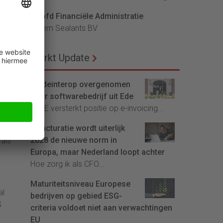
+45
s in
Hoofd Financiële Administratie
e
Bloem Sealants BV
 de
 gaan
Markt Update
het
Tradeinterop overgenomen
door softwarebedrijf uit Ede
4CEE versterkt positie op e-invoicing...
E-facturatie wordt uiterlijk
eaus
2028 de nieuwe norm in
 als
Europa, maar Nederland loopt achter
Hoe zorg ik als CFO...
Maturiteitsniveau Europese
al
bedrijven op gebied ESG-
S
criteria voldoet niet aan verwachtingen
EU