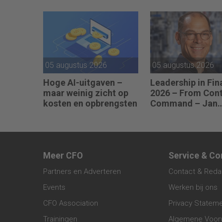
bedrijven failliet
anderen als je lei
omdat ze geen winst
kunt geven aan je
maken.”
05 augustus 2026
05 augustus 2026
Hoge AI-uitgaven –
Leadership in Fi
maar weinig zicht op
2026 – From Cont
kosten en opbrengsten
Command – Jan
Hendrik van Gils
van The Protein
Brewery): “Je mo
vaak met relatief
weinig data toch
Meer CFO
Service & Co
knopen doorhakk
Partners en Adverteren
Contact & Reda
Events
Werken bij ons
CFO Association
Privacy Statem
Trainingen
Algemene Voor