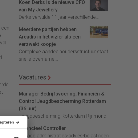
Koen Derks is de nieuwe CFO
van My Jewellery
Derks vervulde 11 jaar verschillende...
t een
Meerdere partijen hebben
e
Arcadis in het vizier als een
val
verzwakt koopje
Complexe aandeelhoudersstructuur staat
34
snelle overname...
Vacatures
ierde
et
Manager Bedrijfsvoering, Financiën &
Control Jeugdbescherming Rotterdam
(36 uur)
Jeugdbescherming Rotterdam Rijnmond
orig
Financieel Controller
and
lArcade administraties-advies-belastingen