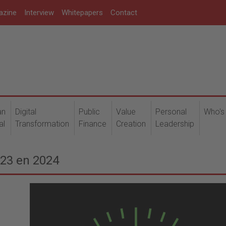
azine
Interview
Whitepapers
Contact
an
Digital
Public
Value
Personal
Who's
al
Transformation
Finance
Creation
Leadership
023 en 2024