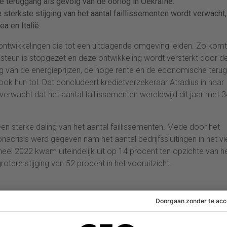
 teruggang als gevolg van de oorlog in Oekraïne.
sterkste stijging van het aantal faillissementen wordt verwacht,
a en Italië.
ntwikkelingen die tot een uitdagende omgeving leiden. Zo kom
steun is stopgezet en deze ontwikkeling wordt versterkt door d
 van de energieprijzen, de hoge rente en de economische terug
ook hun tol. Dat concludeert kredietverzekeraar Atradius in haar
verwacht dat het aantal faillissementen wereldwijd dit jaar met 
n sterke daling van het aantal faillissementen. Mede door het
nacrisis werd gegeven nam het aantal bedrijfssluitingen in het v
heel 2022 kwam uiteindelijk uit op 14 procent ten opzichte van h
otere stijging van 52 procent in het vooruitzicht.
ementen wereldwijd met 34 procent zal stijgen ten opzichte van v
t Noord-Amerika als koploper, gevolgd door Azië en Europa. Nederl