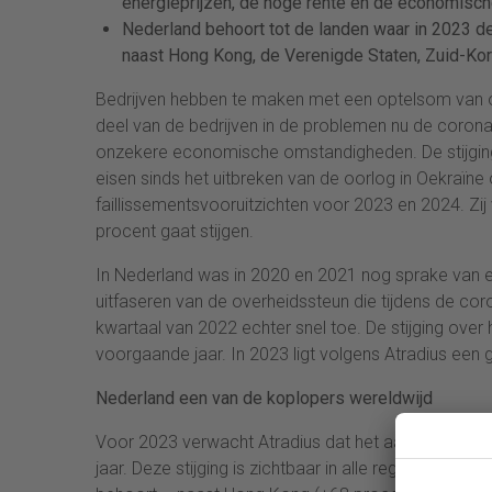
energieprijzen, de hoge rente en de economische
Nederland behoort tot de landen waar in 2023 de 
naast Hong Kong, de Verenigde Staten, Zuid-Kore
Bedrijven hebben te maken met een optelsom van o
deel van de bedrijven in de problemen nu de corona
onzekere economische omstandigheden. De stijging
eisen sinds het uitbreken van de oorlog in Oekraïne 
faillissementsvooruitzichten voor 2023 en 2024. Zij 
procent gaat stijgen.
In Nederland was in 2020 en 2021 nog sprake van ee
uitfaseren van de overheidssteun die tijdens de coro
kwartaal van 2022 echter snel toe. De stijging over 
voorgaande jaar. In 2023 ligt volgens Atradius een gr
Nederland een van de koplopers wereldwijd
Voor 2023 verwacht Atradius dat het aantal failliss
jaar. Deze stijging is zichtbaar in alle regio’s, me