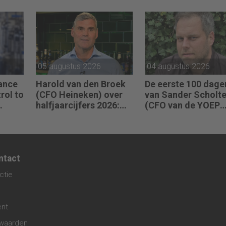
ding
JEX
zelf.”
05 augustus 2026
04 augustus 2026
nance
Harold van den Broek
De eerste 100 dage
rol to
(CFO Heineken) over
van Sander Scholt
halfjaarcijfers 2026:
(CFO van de YOEP
t (CFO
“De strategie werkt en
Groep): “Financiële
de vooruitgang is
sturing werkt pas e
et
zichtbaar.”
als mensen begrijp
waarom keuzes no
zijn.”
ntact
en.”
ctie
ent
waarden