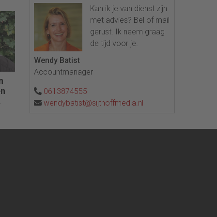
Kan ik je van dienst zijn
met advies? Bel of mail
gerust. Ik neem graag
de tijd voor je.
Wendy Batist
Accountmanager
n
en
0613874555
wendybatist@sijthoffmedia.nl
cht
en
dig