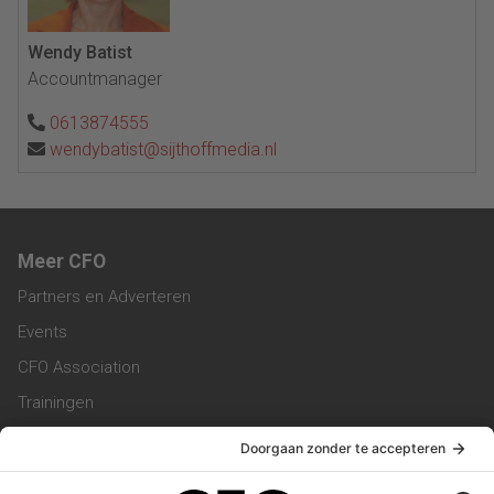
Wendy Batist
Accountmanager
0613874555
wendybatist@sijthoffmedia.nl
Meer CFO
Partners en Adverteren
Events
CFO Association
Trainingen
Magazine
Vacatures