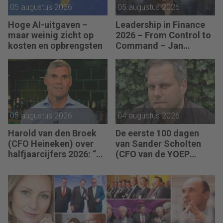
05 augustus 2026
05 augustus 2026
Hoge AI-uitgaven –
Leadership in Finance
maar weinig zicht op
2026 – From Control to
kosten en opbrengsten
Command – Jan
Hendrik van Gilst (CFO
van The Protein
Brewery): “Je moet
vaak met relatief weinig
data toch knopen
doorhakken.”
05 augustus 2026
04 augustus 2026
Harold van den Broek
De eerste 100 dagen
(CFO Heineken) over
van Sander Scholten
halfjaarcijfers 2026: “De
(CFO van de YOEP
strategie werkt en de
Groep): “Financiële
vooruitgang is
sturing werkt pas echt
zichtbaar.”
als mensen begrijpen
waarom keuzes nodig
zijn.”