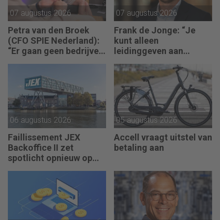
07 augustus 2026
07 augustus 2026
Petra van den Broek
Frank de Jonge: “Je
(CFO SPIE Nederland):
kunt alleen
“Er gaan geen bedrijven
leidinggeven aan
failliet omdat ze geen
anderen als je leiding
winst maken.”
kunt geven aan jezelf.”
06 augustus 2026
05 augustus 2026
Faillissement JEX
Accell vraagt uitstel van
Backoffice II zet
betaling aan
spotlicht opnieuw op
JEX