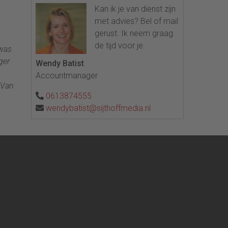
Kan ik je van dienst zijn
met advies? Bel of mail
gerust. Ik neem graag
de tijd voor je.
 was
ger
Wendy Batist
Accountmanager
 Van
0613874555
wendybatist@sijthoffmedia.nl