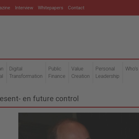
azine
Interview
Whitepapers
Contact
an
Digital
Public
Value
Personal
Who's
al
Transformation
Finance
Creation
Leadership
esent- en future control