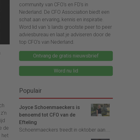
community van CFO's en FD's in
Nederland. De CFO Association biedt een
schat aan ervaring, kennis en inspiratie.
Word lid van ‘s lands grootste peer to peer
adviesbureau en laat je adviseren door de
top CFO's van Nederland.
s
Ontvang de gratis nieuwsbrief
Word nu lid
Populair
och
Joyce Schoenmaeckers is
z’n
benoemd tot CFO van de
ijd
Efteling
e de
Schoenmaeckers treedt in oktober aan....
 het