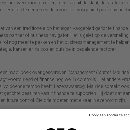
ess hun werk moeten doen, meer vanuit de klant, de strategie, d
te besluiten te nemen en daarvoor het vakgebied professioneel i
ezet van een traditionele op het eigen vakgebied gerichte finance
ness partner of business navigator. Het is gelet op de versnelling 
jke rol nog meer te pakken en het businessmanagement te helpen
ategie, kansen en risico’s en outside-in bepalende factoren.
n een mooi boek over geschreven:
Management Control.
Maurice
aagt voortdurend of finance nog wel in control is. Het andere vra
el voldoende tempo heeft. Lezenswaardig. Maurice spreekt ook
erichte besluiten vanuit finance te supporten. Hij doet dat aa
 en future control. Die drie moeten met elkaar in evenwicht zijn.
: een derde, een derde, een derde. Of het nu gaat om een