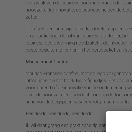
grensvlak van de business nog meer vanuit de busin
noodzakelijke innovatie, de business helpen de bes
zetten.
De afgelopen jaren zijn natuurlijk al vele stappen g
organisatie naar de rol van business controller, busi
business besluitvorming noodzakelijk de inhoudeli
beste besluiten te nemen, in het perspectief van str
Management Control
Maurice Franssen heeft er met collega vakgenote
introduceert in het boek twee figuurtjes. Het ene vr
voortdurend of de innovatie van de onderneming w
over de noodzakelijke aandacht om op de toekomst g
hand van de begrippen
past control
, present control
Een d
erde, een derde, een derde
Ik wil daar graag een praktische tip aan toevoegen