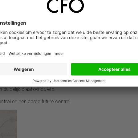
et van een finance functie, je zou als directeur Corporate Cont
bezoekers kunnen triggeren met de tekst: een derde, een derde, 
t zelf in praktijk brengt. In mijn directe werkomgeving begint de
irecteur Corporate Control, die dat half uurtje steevast indeelt i
 zowel financieel als de KPI’s, de toelichtingen daarop, de
gnalen op het lopende kwartaal en het lopende jaar, voorstellen 
egische KPI’s trendmatig op koers liggen, de innovatie voldoende
duidelijk plaatsvindt, etc.
ontrol en een derde future control.