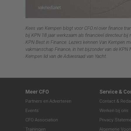
Kees van Kempen blogt voor CFO.nl over finance tran
bij KPN 18 jaar werkzaam als financieel directeur 
KPN Best in Finance. Lezers kennen Van Kempen m
vakmanschap Finance, in het bijzonder van de KPN N
Kempen lid van de Adviesraad van Yacht.
Meer CFO
Service & Co
Partners en Adverteren
Contact & Reda
Events
Werken bij ons
CFO Association
Privacy Statem
Trainingen
Algemene Voor