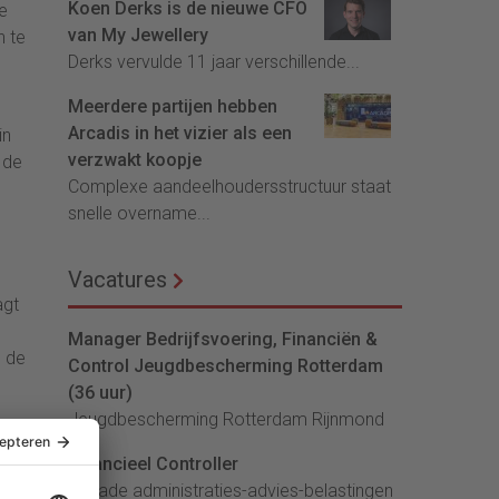
Koen Derks is de nieuwe CFO
e
van My Jewellery
n te
Derks vervulde 11 jaar verschillende...
Meerdere partijen hebben
Arcadis in het vizier als een
in
verzwakt koopje
 de
Complexe aandeelhoudersstructuur staat
snelle overname...
Vacatures
agt
Manager Bedrijfsvoering, Financiën &
n de
Control Jeugdbescherming Rotterdam
(36 uur)
Jeugdbescherming Rotterdam Rijnmond
Financieel Controller
lArcade administraties-advies-belastingen