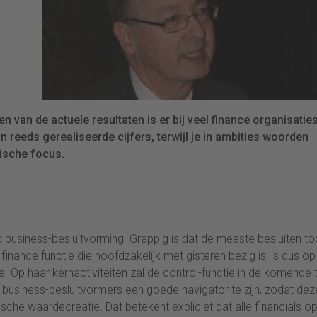
n van de actuele resultaten is er bij veel finance organisatie
 reeds gerealiseerde cijfers, terwijl je in ambities woorden
gische focus.
op business-besluitvorming. Grappig is dat de meeste besluiten t
ance functie die hoofdzakelijk met gisteren bezig is, is dus op 
ie. Op haar kernactiviteiten zal de control-functie in de komende t
business-besluitvormers een goede navigator te zijn, zodat dez
ische waardecreatie. Dat betekent expliciet dat alle financials op