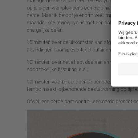
managementletter, om een reviewcyclus of om de inz
op je eigen werkplek eens een tijdje nieuwsgierige 
derde. Maar ik beloof je enorm veel impact als je he
maandelijkse reviewcyclus met een half uurtje door d
drie gelijke delen:
10 minuten over de uitkomsten van afgelopen maand,
bevindingen daarbij, eventueel outside-in signalen;
10 minuten over het effect daarvan en van andere si
noodzakelijke bijsturing, e.d.;
10 minuten voorbij de lopende periode, of de strat
tempo maakt, bijbehorende besluitvorming op tijd en 
Ofwel: een derde past control, een derde present c