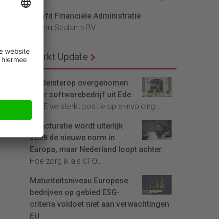
rol
een
Hoofd Financiële Administratie
Bloem Sealants BV
n
Markt Update
Tradeinterop overgenomen
door softwarebedrijf uit Ede
tot
4CEE versterkt positie op e-invoicing...
E-facturatie wordt uiterlijk
2028 de nieuwe norm in
Europa, maar Nederland loopt achter
Hoe zorg ik als CFO...
Maturiteitsniveau Europese
bedrijven op gebied ESG-
criteria voldoet niet aan verwachtingen
EU