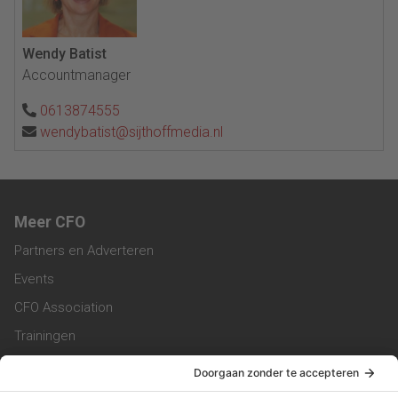
Wendy Batist
Accountmanager
0613874555
wendybatist@sijthoffmedia.nl
Meer CFO
Partners en Adverteren
Events
CFO Association
Trainingen
Magazine
Vacatures