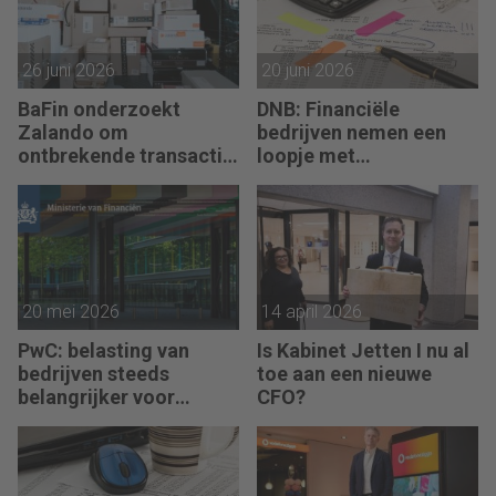
26 juni 2026
20 juni 2026
BaFin onderzoekt
DNB: Financiële
Zalando om
bedrijven nemen een
ontbrekende transactie
loopje met
in jaarrekening
aftrekposten
vastekostenvereiste
20 mei 2026
14 april 2026
PwC: belasting van
Is Kabinet Jetten I nu al
bedrijven steeds
toe aan een nieuwe
belangrijker voor
CFO?
overheidsfinanciën