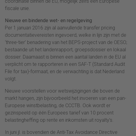
coördinatie binnen de EU, mogelijk zelfs één Europese
fiscale unie.
Nieuwe en bindende wet- en regelgeving
Per 1 januari 2016 zijn al aanvullende transfer pricing
documentatievereisten ingevoerd, welke in lijn zijn met de
‘three-tier’ benadering van het BEPS-project van de OESO;
bestaande uit het landenrapport, groepsdossier en lokaal
dossier. Daarnaast is binnen een aantal landen in de EU al
verplicht om te rapporteren in een SAF-T (Standard Audit
File for tax)-formaat, en de verwachting is dat Nederland
volgt.
Nieuwe voorstellen voor wetswijzigingen die boven de
markt hangen, zijn bijvoorbeeld het invoeren van een pan-
Europese winstbelasting, de CCCTB. Ook wordt er
gezinspeeld op één Europees tarief van 10 procent
belastingheffing op rente en inkomsten uit royalty’s.
In juni jl. is bovendien de Anti-Tax Avoidance Directive