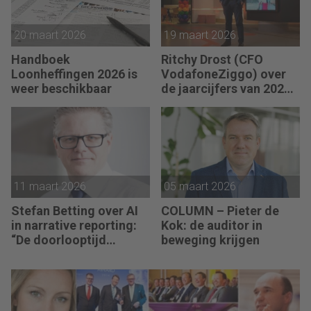
20 maart 2026
19 maart 2026
Handboek
Ritchy Drost (CFO
Loonheffingen 2026 is
VodafoneZiggo) over
weer beschikbaar
de jaarcijfers van 2025:
“In ons strategisch plan
hebben we bewust
gekozen om nu te
investeren. De eerste
resultaten zijn al
zichtbaar.”
11 maart 2026
05 maart 2026
Stefan Betting over AI
COLUMN – Pieter de
in narrative reporting:
Kok: de auditor in
“De doorlooptijd
beweging krijgen
verkleint tot minuten.”