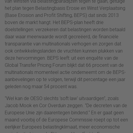
van winsten via belastingparadijzen tegen te gaan, getuige
het plan tegen Belastingbasis Erosie en Winst Verplaatsing
(Base Erosion and Profit Shifting, BEPS) dat sinds 2013
boven de markt hangt. Het BEPS-plan heeft drie
doelstellingen: verzekeren dat belastingen worden betaald
daar waar meerwaarde wordt gecreëerd, de financiële
transparantie van multinationals verhogen en zorgen dat
ook ontwikkelingslanden de vruchten kunnen plukken van
deze hervormingen. BEPS leeft: uit een enquête van de
Global Transfer Pricing Forum blijkt dat 66 procent van de
multinationals momenteel actie onderneemt om de BEPS-
aanbevelingen op te volgen, terwijl dit percentage een jaar
geleden nog maar 54 procent was.
"Wel kan de OESO slechts 'soft law' uitvaardigen", zoals
Jacob Mook en Cor Overduin zeggen. "De decreten van de
Europese Unie zijn daarentegen bindend." En er gaat geen
maand voorbij of de Europese Commissie roept op tot een
eerlijker Europees belastingklimaat, meer economische