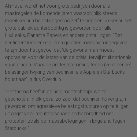
Al met al wordt het voor grote bedrijven door alle
maatregelen de komende jaren waarschijnlijk steeds
moeilijker hun belastinggedrag zelf te bepalen. Zeker nu het
grote publiek achterdochtig is geworden door alle
LuxLeaks, Panama Papers en andere onthullingen. "Dat
sentiment leek enkele jaren geleden misschien ingegeven
te zijn door het gevoel dat 'de gewone man' moest
opdraaien voor de lasten van de crisis, terwijl multinationals
vrijuit gingen. Maar de proteststemming tegen (vermeende)
belastingontwijking van bedrijven als Apple en Starbucks
houdt aan", aldus Overduin.
"Het thema heeft in de hele maatschappij wortel
geschoten. In elk geval zo zeer dat bedrijven huiverig zijn
geworden om agressieve belastingstructuren op te tuigen
uit angst voor reputatieschade en bezorgdheid om
protesten, zoals de massabetogingen in Engeland tegen
Starbucks."