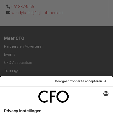
0613874555
wendybatist@sijthoffmedia.nl
Meer CFO
Partners en Adverteren
Events
CFO Association
Trainingen
Magazine
Vacatures
Service & Contact
Contact & Redactie
Werken bij ons