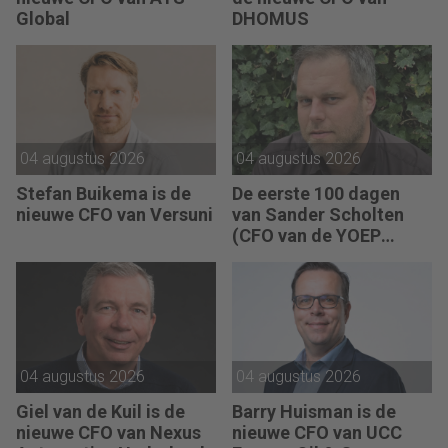
Global
DHOMUS
04 augustus 2026
04 augustus 2026
Stefan Buikema is de
De eerste 100 dagen
nieuwe CFO van Versuni
van Sander Scholten
(CFO van de YOEP
Groep): “Financiële
sturing werkt pas echt
als mensen begrijpen
waarom keuzes nodig
zijn.”
04 augustus 2026
04 augustus 2026
Giel van de Kuil is de
Barry Huisman is de
nieuwe CFO van Nexus
nieuwe CFO van UCC