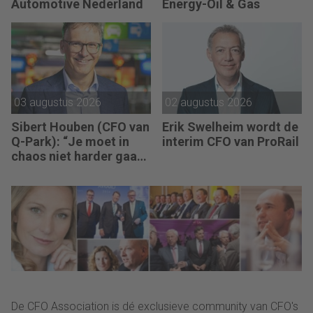
Automotive Nederland
Energy-Oil & Gas
03 augustus 2026
02 augustus 2026
Sibert Houben (CFO van
Erik Swelheim wordt de
Q-Park): “Je moet in
interim CFO van ProRail
chaos niet harder gaan
rennen, maar teruggaan
naar de fundamenten.”
De CFO Association is dé exclusieve community van CFO's